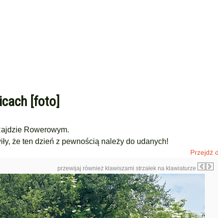
cach [foto]
 Rajdzie Rowerowym.
ły, że ten dzień z pewnością należy do udanych!
Przejdź d
przewijaj również klawiszami strzałek na klawiaturze