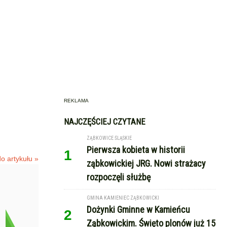
REKLAMA
NAJCZĘŚCIEJ CZYTANE
ZĄBKOWICE ŚLĄSKIE
Pierwsza kobieta w historii
1
o artykułu »
ząbkowickiej JRG. Nowi strażacy
rozpoczęli służbę
GMINA KAMIENIEC ZĄBKOWICKI
Dożynki Gminne w Kamieńcu
2
Ząbkowickim. Święto plonów już 15