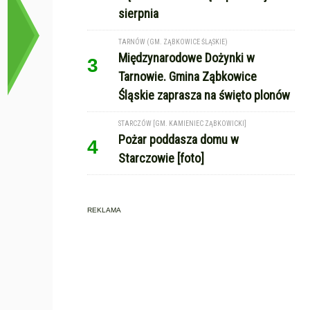
sierpnia
TARNÓW (GM. ZĄBKOWICE ŚLĄSKIE)
Międzynarodowe Dożynki w
3
Tarnowie. Gmina Ząbkowice
Śląskie zaprasza na święto plonów
STARCZÓW [GM. KAMIENIEC ZĄBKOWICKI]
Pożar poddasza domu w
4
Starczowie [foto]
REKLAMA