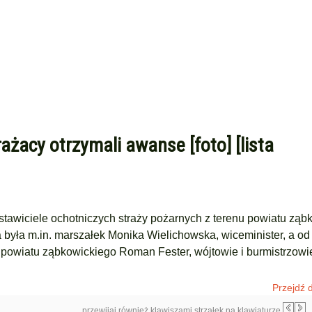
żacy otrzymali awanse [foto] [lista
stawiciele ochotniczych straży pożarnych z terenu powiatu ząb
była m.in. marszałek Monika Wielichowska, wiceminister, a od 
 powiatu ząbkowickiego Roman Fester, wójtowie i burmistrzowi
Przejdź d
przewijaj również klawiszami strzałek na klawiaturze