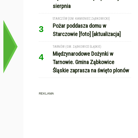
sierpnia
STARCZÓW [GM. KAMIENIEC ZĄBKOWICKI]
Pożar poddasza domu w
3
Starczowie [foto] [aktualizacja]
TARNÓW (GM. ZĄBKOWICE ŚLĄSKIE)
Międzynarodowe Dożynki w
4
Tarnowie. Gmina Ząbkowice
Śląskie zaprasza na święto plonów
REKLAMA