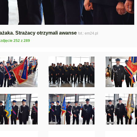
żaka. Strażacy otrzymali awanse
fot.: em24.pl
zdjęcie 252 z 289