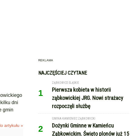
REKLAMA
NAJCZĘŚCIEJ CZYTANE
ZĄBKOWICE ŚLĄSKIE
Pierwsza kobieta w historii
1
kowickiego
ząbkowickiej JRG. Nowi strażacy
kilku dni
rozpoczęli służbę
e gmin
GMINA KAMIENIEC ZĄBKOWICKI
Dożynki Gminne w Kamieńcu
o artykułu »
2
Ząbkowickim. Święto plonów już 15