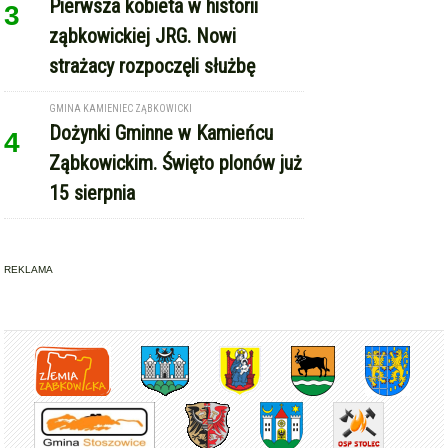
Pierwsza kobieta w historii
3
ząbkowickiej JRG. Nowi
strażacy rozpoczęli służbę
GMINA KAMIENIEC ZĄBKOWICKI
Dożynki Gminne w Kamieńcu
4
Ząbkowickim. Święto plonów już
15 sierpnia
REKLAMA