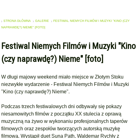
STRONA GŁÓWNA
GALERIE
FESTIWAL NIEMYCH FILMÓW I MUZYKI "KINO (CZY
NAPRAWDĘ?) NIEME" [FOTO]
Festiwal Niemych Filmów i Muzyki "Kino
(czy naprawdę?) Nieme" [foto]
W długi majowy weekend miało miejsce w Złotym Stoku
niezwykłe wydarzenie - Festiwal Niemych Filmów i Muzyki
"Kino (czy naprawdę?) Nieme".
Podczas trzech festiwalowych dni odbywały się pokazy
niesamowitych filmów z początku XX stulecia z oprawą
muzyczną na żywo w wykonaniu profesjonalnych taperów
filmowych oraz zespołów tworzących autorską muzykę
filmową. Wystąpił duet
Suna Path
,
Waldemar Rychły
z