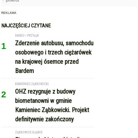
REKLAMA
NAJCZĘŚCIEJ CZYTANE
BARDO / PRZYŁĘK
Zderzenie autobusu, samochodu
1
osobowego i trzech ciężarówek
na krajowej ósemce przed
Bardem
KAMIENIEC ZĄBKOWICKI
OHZ rezygnuje z budowy
2
biometanowni w gminie
Kamieniec Ząbkowicki. Projekt
definitywnie zakończony
ZĄBKOWICE ŚLĄSKIE