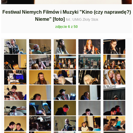
Festiwal Niemych Filmów i Muzyki "Kino (czy naprawdę?)
Nieme" [foto]
fot.: UMiG Złoty Stok
zdjęcie 6 z 50