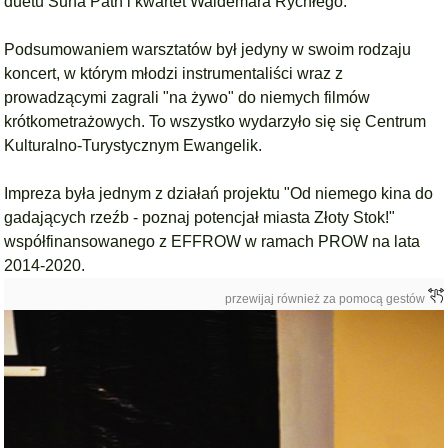
duetu Suna Path i kwartet Waldemara Rychłego.
Podsumowaniem warsztatów był jedyny w swoim rodzaju
koncert, w którym młodzi instrumentaliści wraz z
prowadzącymi zagrali "na żywo" do niemych filmów
krótkometrażowych. To wszystko wydarzyło się się Centrum
Kulturalno-Turystycznym Ewangelik.
Impreza była jednym z działań projektu "Od niemego kina do
gadających rzeźb - poznaj potencjał miasta Złoty Stok!"
współfinansowanego z EFFROW w ramach PROW na lata
2014-2020.
przewijaj również za pomocą gestów