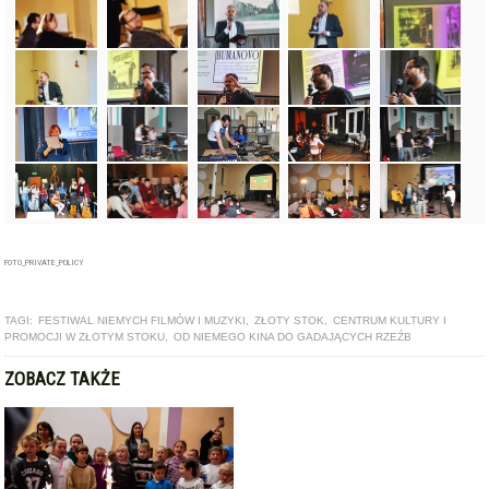
FOTO_PRIVATE_POLICY
TAGI:
FESTIWAL NIEMYCH FILMÓW I MUZYKI
,
ZŁOTY STOK
,
CENTRUM KULTURY I
PROMOCJI W ZŁOTYM STOKU
,
OD NIEMEGO KINA DO GADAJĄCYCH RZEŹB
ZOBACZ TAKŻE