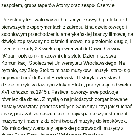
zespołem, grupa taperów Atomy oraz zespół
Czerwie
.
Uczestnicy festiwalu wysłuchali arcyciekawych prelekcji. O
pierwszych eksperymentach z zakresu kina dźwiękowego i
stopniowym przechodzeniu amerykańskiej branży filmowej na
dźwięk zapisywany na taśmie filmowej na przełomie drugiej i
trzeciej dekady XX wieku opowiedział dr Dawid Głownia
(@pan_optykon) - pracownik Instytutu Dziennikarstwa i
Komunikacji Społecznej Uniwersytetu Wrocławskiego. Na
pytanie, czy Złoty Stok to miasto muzyków i muzyki starał się
odpowiedzieć dr Kamil Pawłowski. Historyk przedstawił
dzieje muzyki w dawnym Złotym Stoku, poczynając od wieku
XVI kończąc na 1945 r. Festiwal otworzył swe podwoje
również dla dzieci. Z myślą o najmłodszych zorganizowane
zostały warsztaty, podczas których Sam Alty uczył jak słuchać
ciszy, pokazał, że nasze ciało to najwspanialszy instrument
muzyczny i razem z dziećmi tworzył muzykę do kreskówek.
Dla młodzieży warsztaty taperskie poprowadzili muzycy z