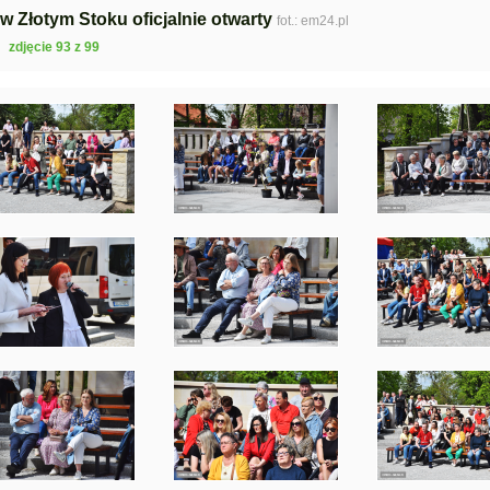
 w Złotym Stoku oficjalnie otwarty
fot.: em24.pl
zdjęcie 93 z 99