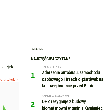
REKLAMA
NAJCZĘŚCIEJ CZYTANE
 alejek.
BARDO / PRZYŁĘK
Zderzenie autobusu, samochodu
1
osobowego i trzech ciężarówek na
o artykułu »
krajowej ósemce przed Bardem
KAMIENIEC ZĄBKOWICKI
OHZ rezygnuje z budowy
2
biometanowni w gminie Kamieniec