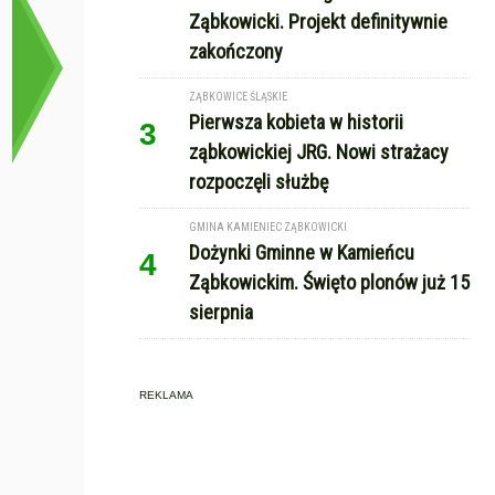
Ząbkowicki. Projekt definitywnie
zakończony
ZĄBKOWICE ŚLĄSKIE
Pierwsza kobieta w historii
3
ząbkowickiej JRG. Nowi strażacy
rozpoczęli służbę
GMINA KAMIENIEC ZĄBKOWICKI
Dożynki Gminne w Kamieńcu
4
Ząbkowickim. Święto plonów już 15
sierpnia
REKLAMA