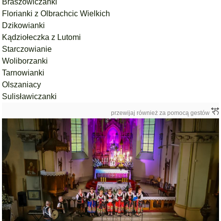
Braszowiczanki
Florianki z Olbrachcic Wielkich
Dzikowianki
Kądziołeczka z Lutomi
Starczowianie
Woliborzanki
Tarnowianki
Olszaniacy
Sulisławiczanki
przewijaj również za pomocą gestów