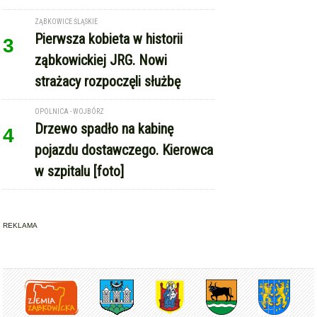
ZĄBKOWICE ŚLĄSKIE
Pierwsza kobieta w historii
3
ząbkowickiej JRG. Nowi
strażacy rozpoczęli służbę
OPOLNICA - WOJBÓRZ
Drzewo spadło na kabinę
4
pojazdu dostawczego. Kierowca
w szpitalu [foto]
REKLAMA