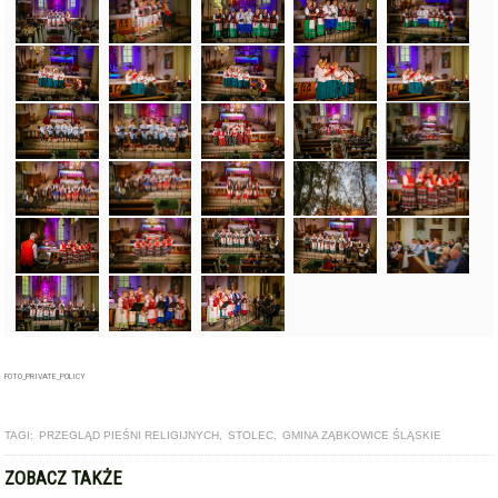
FOTO_PRIVATE_POLICY
TAGI:
PRZEGLĄD PIEŚNI RELIGIJNYCH
,
STOLEC
,
GMINA ZĄBKOWICE ŚLĄSKIE
ZOBACZ TAKŻE