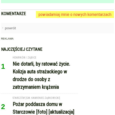
KOMENTARZE
powiadamiaj mnie o nowych komentarzach
powrót
REKLAMA
NAJCZĘŚCIEJ CZYTANE
HENRYKÓW / ZIĘBICE
Nie dotarli, by ratować życie.
1
Kolizja auta strażackiego w
drodze do osoby z
zatrzymaniem krążenia
STARCZÓW [GM. KAMIENIEC ZĄBKOWICKI]
Pożar poddasza domu w
2
Starczowie [foto] [aktualizacja]