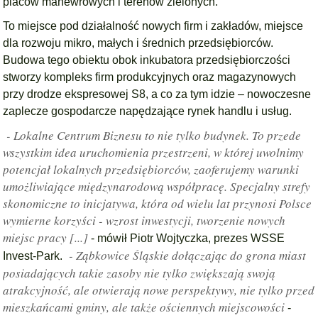
placów manewrowych i terenów zielonych.
To miejsce pod działalność nowych firm i zakładów, miejsce
dla rozwoju mikro, małych i średnich przedsiębiorców.
Budowa tego obiektu obok inkubatora przedsiębiorczości
stworzy kompleks firm produkcyjnych oraz magazynowych
przy drodze ekspresowej S8, a co za tym idzie – nowoczesne
zaplecze gospodarcze napędzające rynek handlu i usług.
- Lokalne Centrum Biznesu to nie tylko budynek. To przede
wszystkim idea uruchomienia przestrzeni, w której uwolnimy
potencjał lokalnych przedsiębiorców, zaoferujemy warunki
umożliwiające międzynarodową współpracę. Specjalny strefy
skonomiczne to inicjatywa, która od wielu lat przynosi Polsce
wymierne korzyści - wzrost inwestycji, tworzenie nowych
miejsc pracy [...]
- mówił Piotr Wojtyczka, prezes WSSE
- Ząbkowice Śląskie dołączając do grona miast
Invest-Park.
posiadających takie zasoby nie tylko zwiększają swoją
atrakcyjność, ale otwierają nowe perspektywy, nie tylko przed
mieszkańcami gminy, ale także ościennych miejscowości
-