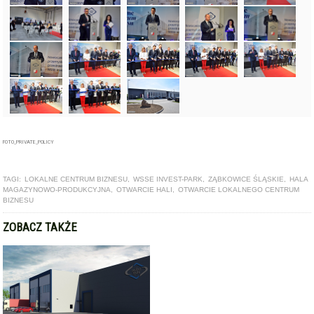
FOTO_PRIVATE_POLICY
TAGI:
LOKALNE CENTRUM BIZNESU
,
WSSE INVEST-PARK
,
ZĄBKOWICE ŚLĄSKIE
,
HALA
MAGAZYNOWO-PRODUKCYJNA
,
OTWARCIE HALI
,
OTWARCIE LOKALNEGO CENTRUM
BIZNESU
ZOBACZ TAKŻE