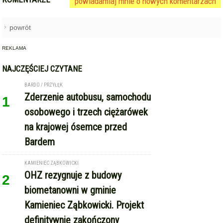
powiadamiaj mnie o nowych komentarzach
powrót
REKLAMA
NAJCZĘŚCIEJ CZYTANE
BARDO / PRZYŁĘK
Zderzenie autobusu, samochodu
1
osobowego i trzech ciężarówek
na krajowej ósemce przed
Bardem
KAMIENIEC ZĄBKOWICKI
OHZ rezygnuje z budowy
2
biometanowni w gminie
Kamieniec Ząbkowicki. Projekt
definitywnie zakończony