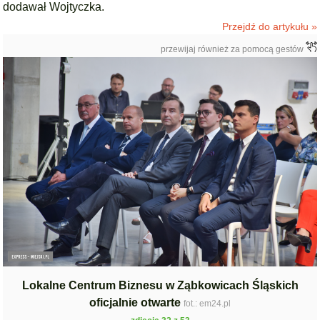
dodawał Wojtyczka.
Przejdź do artykułu »
przewijaj również za pomocą gestów
Lokalne Centrum Biznesu w Ząbkowicach Śląskich
oficjalnie otwarte
fot.: em24.pl