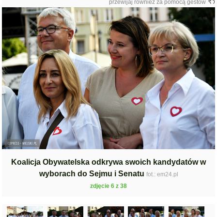
przewijaj również za pomocą gestów
Koalicja Obywatelska odkrywa swoich kandydatów w
wyborach do Sejmu i Senatu
fot.: em24.pl
zdjęcie 6 z 38