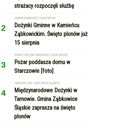
strażacy rozpoczęli służbę
GMINA KAMIENIEC ZĄBKOWICKI
Dożynki Gminne w Kamieńcu
2
Ząbkowickim. Święto plonów już
15 sierpnia
STARCZÓW [GM. KAMIENIEC ZĄBKOWICKI]
Pożar poddasza domu w
3
Starczowie [foto]
TARNÓW (GM. ZĄBKOWICE ŚLĄSKIE)
Międzynarodowe Dożynki w
4
Tarnowie. Gmina Ząbkowice
Śląskie zaprasza na święto
plonów