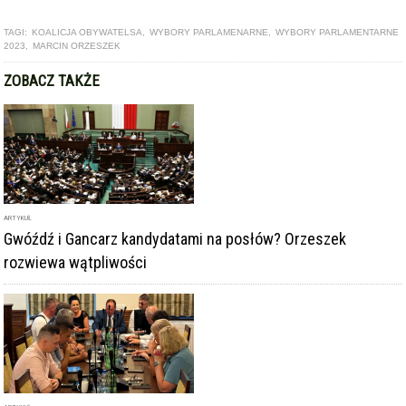
TAGI:
KOALICJA OBYWATELSA
,
WYBORY PARLAMENARNE
,
WYBORY PARLAMENTARNE
2023
,
MARCIN ORZESZEK
ZOBACZ TAKŻE
ARTYKUŁ
Gwóźdź i Gancarz kandydatami na posłów? Orzeszek
rozwiewa wątpliwości