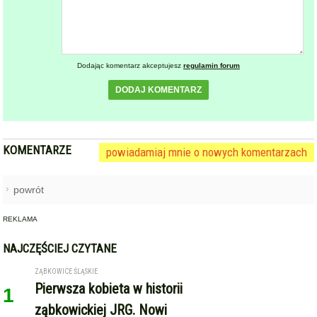
Dodając komentarz akceptujesz
regulamin forum
DODAJ KOMENTARZ
KOMENTARZE
powiadamiaj mnie o nowych komentarzach
powrót
REKLAMA
NAJCZĘŚCIEJ CZYTANE
ZĄBKOWICE ŚLĄSKIE
Pierwsza kobieta w historii
1
ząbkowickiej JRG. Nowi