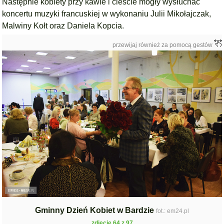
Następnie kobiety przy kawie i cieście mogły wysłuchać
koncertu muzyki francuskiej w wykonaniu
Julii Mikołajczak,
Malwiny Kołt oraz Daniela Kopcia.
przewijaj również za pomocą gestów
Gminny Dzień Kobiet w Bardzie
fot.: em24.pl
zdjęcie 64 z 97