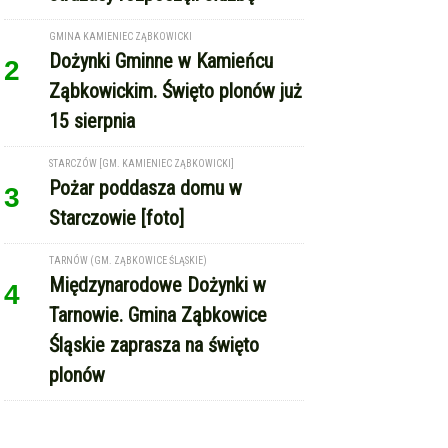
GMINA KAMIENIEC ZĄBKOWICKI
Dożynki Gminne w Kamieńcu
2
Ząbkowickim. Święto plonów już
15 sierpnia
STARCZÓW [GM. KAMIENIEC ZĄBKOWICKI]
Pożar poddasza domu w
3
Starczowie [foto]
TARNÓW (GM. ZĄBKOWICE ŚLĄSKIE)
Międzynarodowe Dożynki w
4
Tarnowie. Gmina Ząbkowice
Śląskie zaprasza na święto
plonów