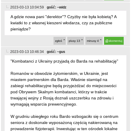
2023-03-13 10:04:59
gość: ~widz
A gdzie nowa pani "derektor"? Czyżby nie była kobietą? A
kwiatki to z własnej kieszeni włodarza, czy za publiczne
pieniądze?
zgłoś
plusy
13
minusy
4
skomentuj
2023-03-13 10:46:34
gość: ~gus
"Kombatanci z Ukrainy przyjadą do Barda na rehabilitację"
Romanów w obwodzie żytomierskim, w Ukrainie, jest
miastem partnerskim dla Barda. Właśnie stamtąd na
zabiegi rehabilitacyjne będą przyjeżdżać do miejscowości
pod Obrywem Skalnym kombatanci, którzy w trakcie
trwającej wojny z Rosją doznali uszczerbku na zdrowiu i
wymagają wsparcia prewencyjnego.
W grudniu ubiegłego roku Bardo wzbogaciło się o centrum
seniora z doskonale wyposażoną częścią nakierowaną na
prowadzenie fizjoterapii. Inwestując w ten ośrodek lokalne