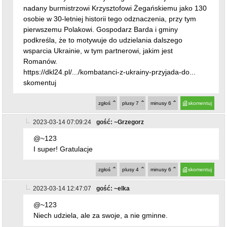
nadany burmistrzowi Krzysztofowi Żegańskiemu jako 130
osobie w 30-letniej historii tego odznaczenia, przy tym
pierwszemu Polakowi. Gospodarz Barda i gminy
podkreśla, że to motywuje do udzielania dalszego
wsparcia Ukrainie, w tym partnerowi, jakim jest
Romanów.
https://dkl24.pl/.../kombatanci-z-ukrainy-przyjada-do...
skomentuj
zgłoś
plusy
7
minusy
6
skomentuj
2023-03-14 07:09:24
gość: ~Grzegorz
@~123
I super! Gratulacje
zgłoś
plusy
4
minusy
6
skomentuj
2023-03-14 12:47:07
gość: ~elka
@~123
Niech udziela, ale za swoje, a nie gminne.