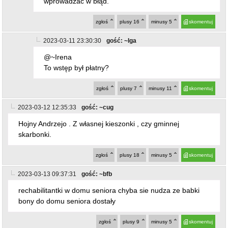
wprowadzać w błąd.
zgłoś
plusy
16
minusy
5
skomentuj
2023-03-11 23:30:30
gość: ~Iga
@~Irena
To wstęp był płatny?
zgłoś
plusy
7
minusy
11
skomentuj
2023-03-12 12:35:33
gość: ~cug
Hojny Andrzejo . Z własnej kieszonki , czy gminnej
skarbonki.
zgłoś
plusy
18
minusy
5
skomentuj
2023-03-13 09:37:31
gość: ~bfb
rechabilitantki w domu seniora chyba sie nudza ze babki
bony do domu seniora dostały
zgłoś
plusy
9
minusy
5
skomentuj