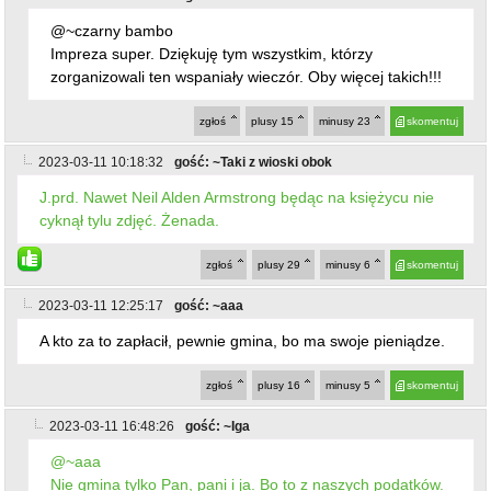
@~czarny bambo
Impreza super. Dziękuję tym wszystkim, którzy
zorganizowali ten wspaniały wieczór. Oby więcej takich!!!
zgłoś
plusy
15
minusy
23
skomentuj
2023-03-11 10:18:32
gość: ~Taki z wioski obok
J.prd. Nawet Neil Alden Armstrong będąc na księżycu nie
cyknął tylu zdjęć. Żenada.
zgłoś
plusy
29
minusy
6
skomentuj
2023-03-11 12:25:17
gość: ~aaa
A kto za to zapłacił, pewnie gmina, bo ma swoje pieniądze.
zgłoś
plusy
16
minusy
5
skomentuj
2023-03-11 16:48:26
gość: ~Iga
@~aaa
Nie gmina tylko Pan, pani i ja. Bo to z naszych podatków.