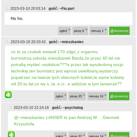
2023-03-10 20:03:14
gość: ~Fiu pari
Ho ho.
zgłoś
plusy
6
minusy
1
skomentuj
2023-03-10 20:33:42
gość: ~mieszkaniec
co to za czubek wstawił 170 zdjęć,z orgazmu
burmistrza,szkoda mieszkanek Barda,że przez 40 lat nie
potrafią myśleć osobiście???a przez tak wyszkoloną socjo
technikię,ten burmistrz jest wprost uwielbiany,wystarczy
popatrzeć na twarze tych obecnych kobiet,te same kobiety
od 20-tu-lat,co wy s..ta..e ci...e widzicie w tym lanserze??
zgłoś
plusy
35
minusy
16
skomentuj
2023-03-10 22:24:16
gość: ~psycholog
@~mieszkaniec LANSER to pan Andrzej W.....Giermek
Krzysztofa
zgłoś
plusy
32
minusy
14
skomentuj