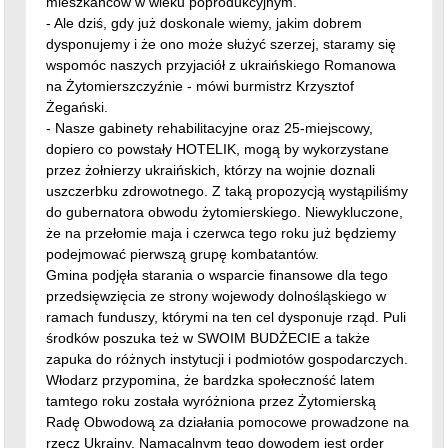
mieszkańców w wieku poprodukcyjnym.
- Ale dziś, gdy już doskonale wiemy, jakim dobrem
dysponujemy i że ono może służyć szerzej, staramy się
wspomóc naszych przyjaciół z ukraińskiego Romanowa
na Żytomierszczyźnie - mówi burmistrz Krzysztof
Żegański.
- Nasze gabinety rehabilitacyjne oraz 25-miejscowy,
dopiero co powstały HOTELIK, mogą by wykorzystane
przez żołnierzy ukraińskich, którzy na wojnie doznali
uszczerbku zdrowotnego. Z taką propozycją wystąpiliśmy
do gubernatora obwodu żytomierskiego. Niewykluczone,
że na przełomie maja i czerwca tego roku już będziemy
podejmować pierwszą grupę kombatantów.
Gmina podjęła starania o wsparcie finansowe dla tego
przedsięwzięcia ze strony wojewody dolnośląskiego w
ramach funduszy, którymi na ten cel dysponuje rząd. Puli
środków poszuka też w SWOIM BUDŻECIE a także
zapuka do różnych instytucji i podmiotów gospodarczych.
Włodarz przypomina, że bardzka społeczność latem
tamtego roku została wyróżniona przez Żytomierską
Radę Obwodową za działania pomocowe prowadzone na
rzecz Ukrainy. Namacalnym tego dowodem jest order