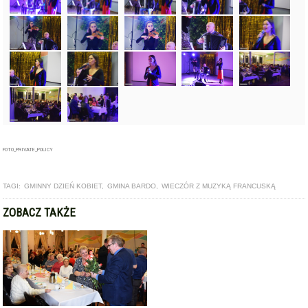
FOTO_PRIVATE_POLICY
TAGI:
GMINNY DZIEŃ KOBIET
,
GMINA BARDO
,
WIECZÓR Z MUZYKĄ FRANCUSKĄ
ZOBACZ TAKŻE