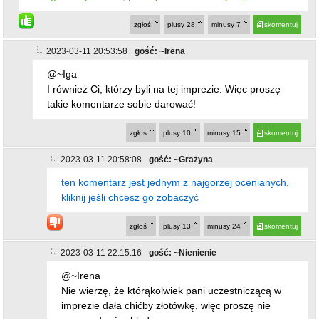
zgłoś
plusy
28
minusy
7
skomentuj
2023-03-11 20:53:58
gość: ~Irena
@~Iga
I również Ci, którzy byli na tej imprezie. Więc proszę
takie komentarze sobie darować!
zgłoś
plusy
10
minusy
15
skomentuj
2023-03-11 20:58:08
gość: ~Grażyna
ten komentarz jest jednym z najgorzej ocenianych,
kliknij jeśli chcesz go zobaczyć
zgłoś
plusy
13
minusy
24
skomentuj
2023-03-11 22:15:16
gość: ~Nienienie
@~Irena
Nie wierzę, że którąkolwiek pani uczestniczącą w
imprezie dała chićby złotówkę, więc proszę nie