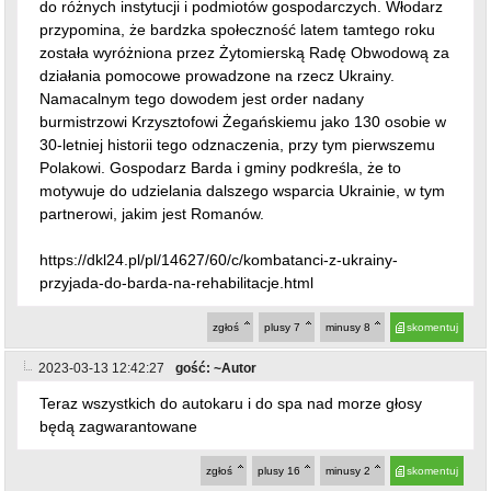
do różnych instytucji i podmiotów gospodarczych. Włodarz
przypomina, że bardzka społeczność latem tamtego roku
została wyróżniona przez Żytomierską Radę Obwodową za
działania pomocowe prowadzone na rzecz Ukrainy.
Namacalnym tego dowodem jest order nadany
burmistrzowi Krzysztofowi Żegańskiemu jako 130 osobie w
30-letniej historii tego odznaczenia, przy tym pierwszemu
Polakowi. Gospodarz Barda i gminy podkreśla, że to
motywuje do udzielania dalszego wsparcia Ukrainie, w tym
partnerowi, jakim jest Romanów.
https://dkl24.pl/pl/14627/60/c/kombatanci-z-ukrainy-
przyjada-do-barda-na-rehabilitacje.html
zgłoś
plusy
7
minusy
8
skomentuj
2023-03-13 12:42:27
gość: ~Autor
Teraz wszystkich do autokaru i do spa nad morze głosy
będą zagwarantowane
zgłoś
plusy
16
minusy
2
skomentuj