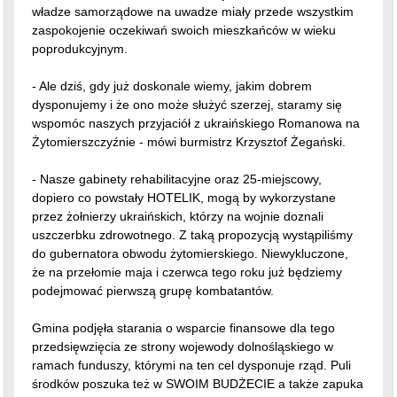
władze samorządowe na uwadze miały przede wszystkim
zaspokojenie oczekiwań swoich mieszkańców w wieku
poprodukcyjnym.
- Ale dziś, gdy już doskonale wiemy, jakim dobrem
dysponujemy i że ono może służyć szerzej, staramy się
wspomóc naszych przyjaciół z ukraińskiego Romanowa na
Żytomierszczyźnie - mówi burmistrz Krzysztof Żegański.
- Nasze gabinety rehabilitacyjne oraz 25-miejscowy,
dopiero co powstały HOTELIK, mogą by wykorzystane
przez żołnierzy ukraińskich, którzy na wojnie doznali
uszczerbku zdrowotnego. Z taką propozycją wystąpiliśmy
do gubernatora obwodu żytomierskiego. Niewykluczone,
że na przełomie maja i czerwca tego roku już będziemy
podejmować pierwszą grupę kombatantów.
Gmina podjęła starania o wsparcie finansowe dla tego
przedsięwzięcia ze strony wojewody dolnośląskiego w
ramach funduszy, którymi na ten cel dysponuje rząd. Puli
środków poszuka też w SWOIM BUDŻECIE a także zapuka