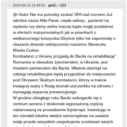
2023-03-13 15:40:52
gość: ~123
@~Autor Nie ma potrzeby szukać SPA nad morzem.Już
wkrótce nasze Miłe Panie ,ciepłe wdowy , panienki na
wydaniu czy damy wolne inaczej bąda mogły przebierać
w ofertach matrymonialnych jak w pisankach z
wielkanocnego koszyczka.Obyście tylko nie zapomniały o
okazaniu dowodu wdzięczności naszemu Słoneczku
Miasta Cudow.
Kombatanci z Ukrainy przyjadą do Barda na rehabilitację"
Romanów w obwodzie żytomierskim, w Ukrainie, jest
miastem partnerskim dla Barda. Właśnie stamtąd na
zabiegi rehabilitacyjne będą przyjeżdżać do miejscowości
pod Obrywem Skalnym kombatanci, którzy w trakcie
trwającej wojny z Rosją doznali uszczerbku na zdrowiu i
wymagają wsparcia prewencyjnego.
W grudniu ubiegłego roku Bardo wzbogaciło się o
centrum seniora z doskonale wyposażoną częścią
nakierowaną na prowadzenie fizjoterapii. Inwestując w
ten ośrodek lokalne władze samorządowe na uwadze
miały przede wszystkim zaspokojenie oczekiwań swoich