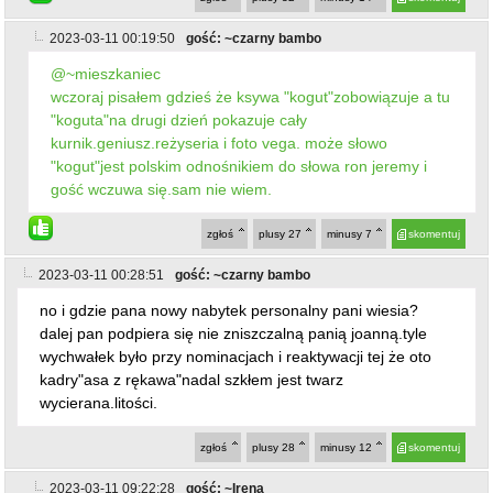
2023-03-11 00:19:50
gość: ~czarny bambo
@~mieszkaniec
wczoraj pisałem gdzieś że ksywa "kogut"zobowiązuje a tu
"koguta"na drugi dzień pokazuje cały
kurnik.geniusz.reżyseria i foto vega. może słowo
"kogut"jest polskim odnośnikiem do słowa ron jeremy i
gość wczuwa się.sam nie wiem.
zgłoś
plusy
27
minusy
7
skomentuj
2023-03-11 00:28:51
gość: ~czarny bambo
no i gdzie pana nowy nabytek personalny pani wiesia?
dalej pan podpiera się nie zniszczalną panią joanną.tyle
wychwałek było przy nominacjach i reaktywacji tej że oto
kadry"asa z rękawa"nadal szkłem jest twarz
wycierana.litości.
zgłoś
plusy
28
minusy
12
skomentuj
2023-03-11 09:22:28
gość: ~Irena