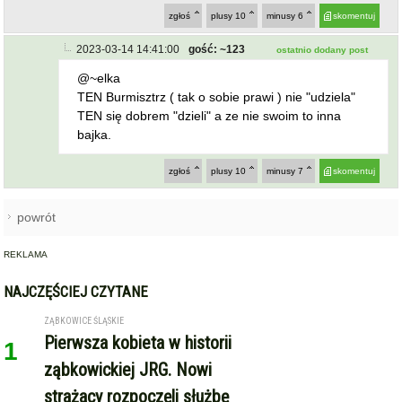
zgłoś
plusy
10
minusy
6
skomentuj
2023-03-14 14:41:00
gość: ~123
ostatnio dodany post
@~elka
TEN Burmisztrz ( tak o sobie prawi ) nie "udziela"
TEN się dobrem "dzieli" a ze nie swoim to inna
bajka.
zgłoś
plusy
10
minusy
7
skomentuj
powrót
REKLAMA
NAJCZĘŚCIEJ CZYTANE
ZĄBKOWICE ŚLĄSKIE
Pierwsza kobieta w historii
1
ząbkowickiej JRG. Nowi
strażacy rozpoczęli służbę