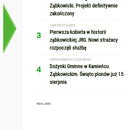
Ząbkowicki. Projekt definitywnie
zakończony
ZĄBKOWICE ŚLĄSKIE
Pierwsza kobieta w historii
3
ząbkowickiej JRG. Nowi strażacy
rozpoczęli służbę
GMINA KAMIENIEC ZĄBKOWICKI
Dożynki Gminne w Kamieńcu
4
Ząbkowickim. Święto plonów już 15
sierpnia
REKLAMA