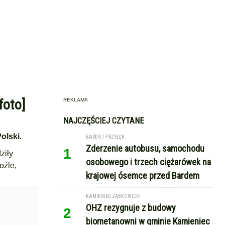
foto]
REKLAMA
NAJCZĘŚCIEJ CZYTANE
olski.
BARDO / PRZYŁĘK
Zderzenie autobusu, samochodu
1
ziły
osobowego i trzech ciężarówek na
oźle,
krajowej ósemce przed Bardem
KAMIENIEC ZĄBKOWICKI
OHZ rezygnuje z budowy
2
biometanowni w gminie Kamieniec