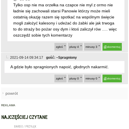
Tylko osp nie ma orzełka na czapce nie myl z ormo nie
ładnie się zachowali starsi Panowie którzy może mieli
ostatnią okazję razem się spotkać na wspólnym święcie
mogli założyć kalesony i udeżać do żabki ale jak trwoga
to do straży bo pożar osy dym i ktoś zaliczył rów ..... więc
oszczędź sobie tych komentarzy
zgłoś
plusy
4
minusy
3
skomentuj
2021-09-14 09:34:17
gość: ~Spragniony
A gdzie było spragnionych napoić, głodnych nakarmić.
zgłoś
plusy
0
minusy
0
skomentuj
powrót
REKLAMA
NAJCZĘŚCIEJ CZYTANE
BARDO / PRZYŁĘK