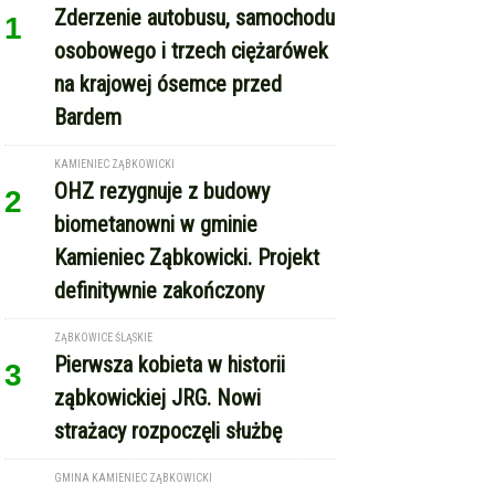
Zderzenie autobusu, samochodu
1
osobowego i trzech ciężarówek
na krajowej ósemce przed
Bardem
KAMIENIEC ZĄBKOWICKI
OHZ rezygnuje z budowy
2
biometanowni w gminie
Kamieniec Ząbkowicki. Projekt
definitywnie zakończony
ZĄBKOWICE ŚLĄSKIE
Pierwsza kobieta w historii
3
ząbkowickiej JRG. Nowi
strażacy rozpoczęli służbę
GMINA KAMIENIEC ZĄBKOWICKI