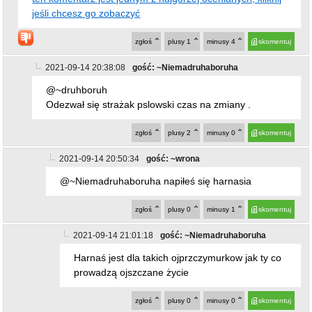
jeśli chcesz go zobaczyć
zgłoś
plusy
1
minusy
4
skomentuj
2021-09-14 20:38:08
gość: ~Niemadruhaboruha
@~druhboruh
Odezwał się strażak pslowski czas na zmiany .
zgłoś
plusy
2
minusy
0
skomentuj
2021-09-14 20:50:34
gość: ~wrona
@~Niemadruhaboruha napiłeś się harnasia
zgłoś
plusy
0
minusy
1
skomentuj
2021-09-14 21:01:18
gość: ~Niemadruhaboruha
Harnaś jest dla takich ojprzczymurkow jak ty co
prowadzą ojszczane życie
zgłoś
plusy
0
minusy
0
skomentuj