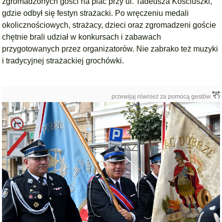
zgromadzonych gości
na plac przy ul. Tadeusza Kościuszki
,
gdzie odbył się festyn strażacki.
Po wręczeniu medali
okolicznościowych, s
trażacy, dzieci oraz zgromadzeni goście
chętnie brali udział w konkursach i zabawach
przygotowanych przez organizatorów.
Nie zabrako też muzyki
i tradycyjnej strażackiej grochówki.
przewijaj również za pomocą gestów