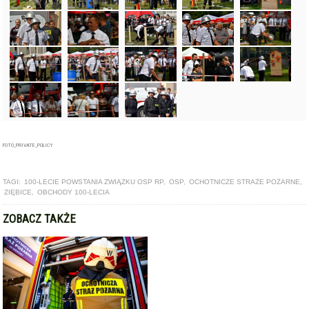
FOTO_PRIVATE_POLICY
TAGI:
100-LECIE POWSTANIA ZWIĄZKU OSP RP
,
OSP
,
OCHOTNICZE STRAŻE POŻARNE
,
ZIĘBICE
,
OBCHODY 100-LECIA
ZOBACZ TAKŻE