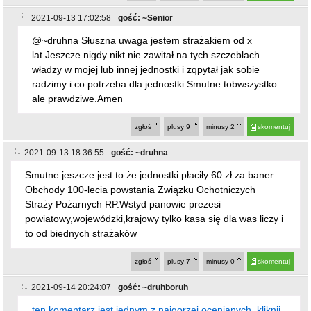
2021-09-13 17:02:58
gość: ~Senior
@~druhna Słuszna uwaga jestem strażakiem od x
lat.Jeszcze nigdy nikt nie zawitał na tych szczeblach
władzy w mojej lub innej jednostki i zqpytał jak sobie
radzimy i co potrzeba dla jednostki.Smutne tobwszystko
ale prawdziwe.Amen
zgłoś
plusy
9
minusy
2
skomentuj
2021-09-13 18:36:55
gość: ~druhna
Smutne jeszcze jest to że jednostki płaciły 60 zł za baner
Obchody 100-lecia powstania Związku Ochotniczych
Straży Pożarnych RP.Wstyd panowie prezesi
powiatowy,wojewódzki,krajowy tylko kasa się dla was liczy i
to od biednych strażaków
zgłoś
plusy
7
minusy
0
skomentuj
2021-09-14 20:24:07
gość: ~druhboruh
ten komentarz jest jednym z najgorzej ocenianych, kliknij