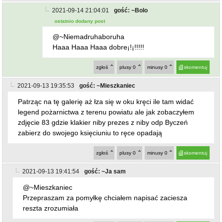
2021-09-14 21:04:01
gość: ~Bolo
ostatnio dodany post
@~Niemadruhaboruha
Haaa Haaa Haaa dobre¡!¡!!!!!
zgłoś
plusy
0
minusy
0
skomentuj
2021-09-13 19:35:53
gość: ~Mieszkaniec
Patrząc na tę galerię aż łza się w oku kręci ile tam widać
legend pożarnictwa z terenu powiatu ale jak zobaczyłem
zdjęcie 83 gdzie klakier niby prezes z niby odp Byczeń
zabierz do swojego księciuniu to ręce opadają
zgłoś
plusy
0
minusy
0
skomentuj
2021-09-13 19:41:54
gość: ~Ja sam
@~Mieszkaniec
Przepraszam za pomyłkę chciałem napisać zaciesza
reszta zrozumiała