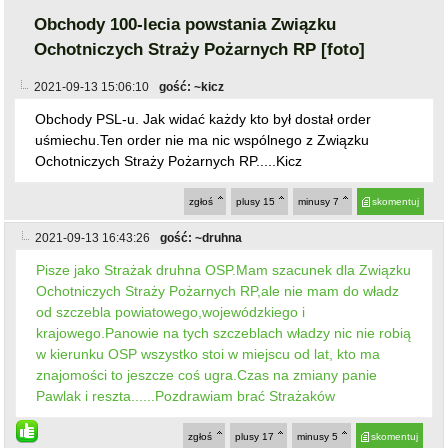
Obchody 100-lecia powstania Związku
Ochotniczych Straży Pożarnych RP [foto]
2021-09-13 15:06:10
gość: ~kicz
Obchody PSL-u. Jak widać każdy kto był dostał order
uśmiechu.Ten order nie ma nic wspólnego z Związku
Ochotniczych Straży Pożarnych RP.....Kicz
zgłoś
plusy
15
minusy
7
skomentuj
2021-09-13 16:43:26
gość: ~druhna
Pisze jako Strażak druhna OSP.Mam szacunek dla Związku
Ochotniczych Straży Pożarnych RP,ale nie mam do władz
od szczebla powiatowego,wojewódzkiego i
krajowego.Panowie na tych szczeblach władzy nic nie robią
w kierunku OSP wszystko stoi w miejscu od lat, kto ma
znajomości to jeszcze coś ugra.Czas na zmiany panie
Pawlak i reszta......Pozdrawiam brać Strażaków
zgłoś
plusy
17
minusy
5
skomentuj