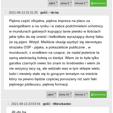
zgłoś
plusy
0
minusy
0
skomentuj
2021-09-13 22:31:35
gość: ~do ba
Piękna część oficjalna, piękna impreza na placu za
ewangelikiem a na rynku i w żabce podchmieleni ochotnicy
w mundurach galowych kupujący tanie piwsko w ilościach
jakie tylko da się unieść i bełkotliwie wyrażający dumę faktu
że są pijani. Wstyd. Mieliście okazję wyzbyć się stereotypu
strażaka OSP - pijaka, a pokazaliście publicznie , w
mundurach, z orzełkiem na czapce, że nadal jesteście ta
samą wieśniacką hołotą co kiedyś. Wiem że to była tylko
garstka czarnych owiec bo znam to środowisko i wiem że
nie wszyscy tacy są, ale widziało was w tym sklepie wielu
ludzi i niestety stało się to gorącym tematym na mieście
który na pewno będzie częściej poruszany niż sam fakt
pięknego jubileuszu, pięknej formacji.
zgłoś
plusy
10
minusy
2
skomentuj
2021-09-13 23:03:54
gość: ~Mieszkaniec
@~do ba