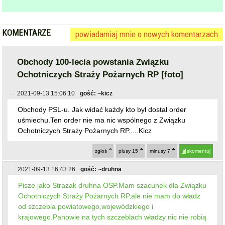
uśmiechu.Ten order nie ma nic wspólnego z Związku
Ochotniczych Straży Pożarnych RP.....Kicz
zgłoś
plusy
15
minusy
7
skomentuj
2021-09-13 16:43:26
gość: ~druhna
Pisze jako Strażak druhna OSP.Mam szacunek dla Związku
Ochotniczych Straży Pożarnych RP,ale nie mam do władz
od szczebla powiatowego,wojewódzkiego i
krajowego.Panowie na tych szczeblach władzy nic nie robią
w kierunku OSP wszystko stoi w miejscu od lat, kto ma
znajomości to jeszcze coś ugra.Czas na zmiany panie
Pawlak i reszta......Pozdrawiam brać Strażaków
zgłoś
plusy
17
minusy
5
skomentuj
2021-09-13 17:02:58
gość: ~Senior
@~druhna Słuszna uwaga jestem strażakiem od x
lat.Jeszcze nigdy nikt nie zawitał na tych szczeblach
władzy w mojej lub innej jednostki i zqpytał jak sobie
radzimy i co potrzeba dla jednostki.Smutne tobwszystko