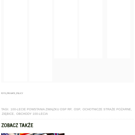
FOTO_PRIVATE_POLICY
TAGI:
100-LECIE POWSTANIA ZWIĄZKU OSP RP
,
OSP
,
OCHOTNICZE STRAŻE POŻARNE
,
ZIĘBICE
,
OBCHODY 100-LECIA
ZOBACZ TAKŻE
ARTYKUŁ
Dofinansowanie na nowe samochody ratowniczo-gaśnicze
dla OSP