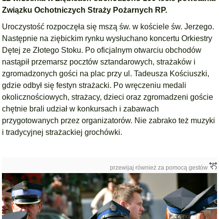
Związku Ochotniczych Straży Pożarnych RP.
Uroczystość rozpoczęła się mszą św. w kościele św. Jerzego.
Następnie na ziębickim rynku wysłuchano koncertu Orkiestry
Dętej ze Złotego Stoku. Po oficjalnym otwarciu obchodów
nastąpił przemarsz pocztów sztandarowych, strażaków i
zgromadzonych gości
na plac przy ul. Tadeusza Kościuszki
,
gdzie odbył się festyn strażacki.
Po wręczeniu medali
okolicznościowych, s
trażacy, dzieci oraz zgromadzeni goście
chętnie brali udział w konkursach i zabawach
przygotowanych przez organizatorów.
Nie zabrako też muzyki
i tradycyjnej strażackiej grochówki.
przewijaj również za pomocą gestów