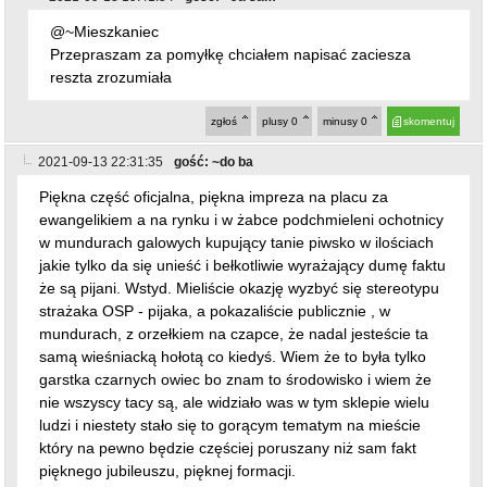
jakie tylko da się unieść i bełkotliwie wyrażający dumę faktu
że są pijani. Wstyd. Mieliście okazję wyzbyć się stereotypu
strażaka OSP - pijaka, a pokazaliście publicznie , w
mundurach, z orzełkiem na czapce, że nadal jesteście ta
samą wieśniacką hołotą co kiedyś. Wiem że to była tylko
garstka czarnych owiec bo znam to środowisko i wiem że
nie wszyscy tacy są, ale widziało was w tym sklepie wielu
ludzi i niestety stało się to gorącym tematym na mieście
który na pewno będzie częściej poruszany niż sam fakt
pięknego jubileuszu, pięknej formacji.
zgłoś
plusy
10
minusy
2
skomentuj
2021-09-13 23:03:54
gość: ~Mieszkaniec
@~do ba
Tylko osp nie ma orzełka na czapce nie myl z ormo nie
ładnie się zachowali starsi Panowie którzy może mieli
ostatnią okazję razem się spotkać na wspólnym święcie
mogli założyć kalesony i udeżać do żabki ale jak trwoga
to do straży bo pożar osy dym i ktoś zaliczył rów ..... więc
oszczędź sobie tych komentarzy