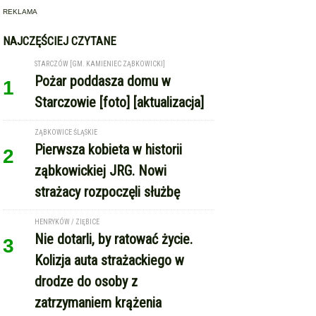
ząbkowickiej JRG. Nowi
strażacy rozpoczęli służbę
HENRYKÓW / ZIĘBICE
Nie dotarli, by ratować życie.
3
Kolizja auta strażackiego w
drodze do osoby z
zatrzymaniem krążenia
OPOLNICA - WOJBÓRZ
Drzewo spadło na kabinę
4
pojazdu dostawczego. Kierowca
w szpitalu [foto]
REKLAMA