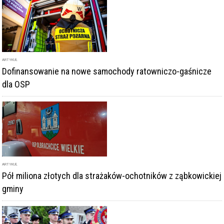
ARTYKUŁ
Pół miliona złotych dla strażaków-ochotników z ząbkowickiej
gminy
ARTYKUŁ
100-lecie ZOSP RP. Obchody w powiecie ząbkowickim
DODAJ KOMENTARZ