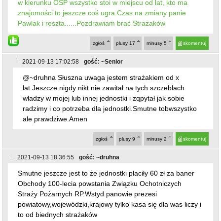
ale prawdziwe.Amen
zgłoś
plusy
9
minusy
2
skomentuj
2021-09-13 18:36:55
gość: ~druhna
Smutne jeszcze jest to że jednostki płaciły 60 zł za baner
Obchody 100-lecia powstania Związku Ochotniczych
Straży Pożarnych RP.Wstyd panowie prezesi
powiatowy,wojewódzki,krajowy tylko kasa się dla was liczy i
to od biednych strażaków
zgłoś
plusy
7
minusy
0
skomentuj
2021-09-14 20:24:07
gość: ~druhboruh
ten komentarz jest jednym z najgorzej ocenianych, kliknij
jeśli chcesz go zobaczyć
zgłoś
plusy
1
minusy
4
skomentuj
2021-09-14 20:38:08
gość: ~Niemadruhaboruha