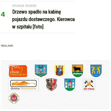
Copyright © Express-Miejski.pl
RSS
reklama
współpraca
kontakt
patronat medialny
regulamin serwisu
polityka cookie