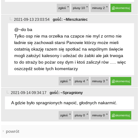
zgłoś
plusy
4
minusy
3
skomentuj
2021-09-14 09:34:17
gość: ~Spragniony
A gdzie było spragnionych napoić, głodnych nakarmić.
zgłoś
plusy
0
minusy
0
skomentuj
powrót
REKLAMA
NAJCZĘŚCIEJ CZYTANE
STARCZÓW [GM. KAMIENIEC ZĄBKOWICKI]
Pożar poddasza domu w
1
Starczowie [foto] [aktualizacja]
ZĄBKOWICE ŚLĄSKIE
Pierwsza kobieta w historii
2