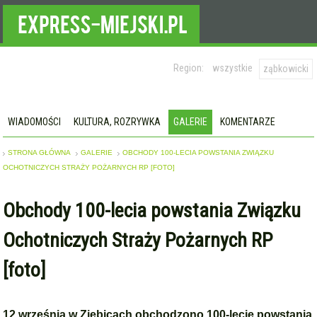
Region:
wszystkie
ząbkowicki
WIADOMOŚCI
KULTURA, ROZRYWKA
GALERIE
KOMENTARZE
STRONA GŁÓWNA
GALERIE
OBCHODY 100-LECIA POWSTANIA ZWIĄZKU
OCHOTNICZYCH STRAŻY POŻARNYCH RP [FOTO]
Obchody 100-lecia powstania Związku
Ochotniczych Straży Pożarnych RP
[foto]
12 września w Ziębicach obchodzono 100-lecie powstania