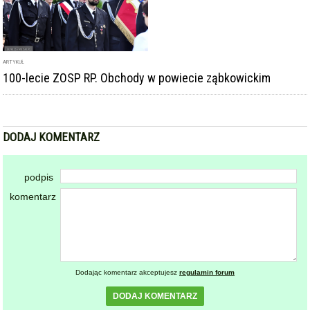
podpis
komentarz
Dodając komentarz akceptujesz
regulamin forum
DODAJ KOMENTARZ
KOMENTARZE
powiadamiaj mnie o nowych komentarzach
Obchody 100-lecia powstania Związku
Ochotniczych Straży Pożarnych RP [foto]
2021-09-13 15:06:10
gość: ~kicz
Obchody PSL-u. Jak widać każdy kto był dostał order