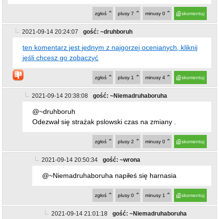
@~druhboruh
Odezwał się strażak pslowski czas na zmiany .
zgłoś
plusy
2
minusy
0
skomentuj
2021-09-14 20:50:34
gość: ~wrona
@~Niemadruhaboruha napiłeś się harnasia
zgłoś
plusy
0
minusy
1
skomentuj
2021-09-14 21:01:18
gość: ~Niemadruhaboruha
Harnaś jest dla takich ojprzczymurkow jak ty co
prowadzą ojszczane życie
zgłoś
plusy
0
minusy
0
skomentuj
2021-09-14 21:04:01
gość: ~Bolo
ostatnio dodany post
@~Niemadruhaboruha
Haaa Haaa Haaa dobre¡!¡!!!!!