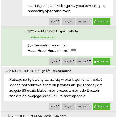
zgłoś
plusy
0
minusy
0
skomentuj
2021-09-13 19:35:53
gość: ~Mieszkaniec
Patrząc na tę galerię aż łza się w oku kręci ile tam widać
legend pożarnictwa z terenu powiatu ale jak zobaczyłem
zdjęcie 83 gdzie klakier niby prezes z niby odp Byczeń
zabierz do swojego księciuniu to ręce opadają
zgłoś
plusy
0
minusy
0
skomentuj
2021-09-13 19:41:54
gość: ~Ja sam
@~Mieszkaniec
Przepraszam za pomyłkę chciałem napisać zaciesza
reszta zrozumiała
zgłoś
plusy
0
minusy
0
skomentuj
2021-09-13 22:31:35
gość: ~do ba
Piękna część oficjalna, piękna impreza na placu za
ewangelikiem a na rynku i w żabce podchmieleni ochotnicy
w mundurach galowych kupujący tanie piwsko w ilościach