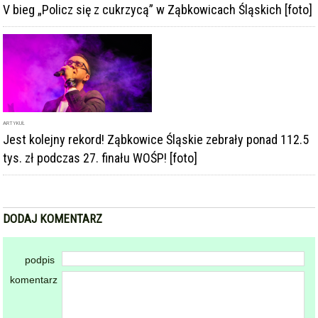
tys. zł podczas 27. finału WOŚP! [foto]
DODAJ KOMENTARZ
podpis
komentarz
Dodając komentarz akceptujesz
regulamin forum
DODAJ KOMENTARZ
KOMENTARZE
powiadamiaj mnie o nowych komentarzach