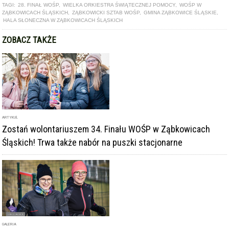
ARTYKUŁ
Zostań wolontariuszem 34. Finału WOŚP w Ząbkowicach
Śląskich! Trwa także nabór na puszki stacjonarne
GALERIA
V bieg „Policz się z cukrzycą” w Ząbkowicach Śląskich [foto]
ARTYKUŁ
Jest kolejny rekord! Ząbkowice Śląskie zebrały ponad 112.5