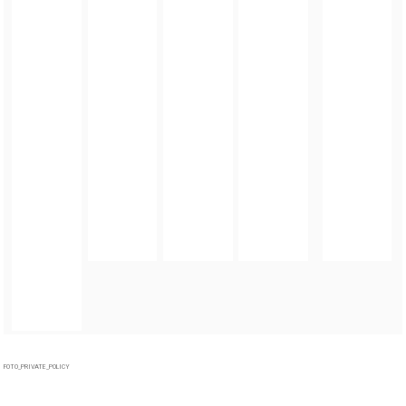
FOTO_PRIVATE_POLICY
TAGI:
28. FINAŁ WOŚP
,
WIELKA ORKIESTRA ŚWIĄTECZNEJ POMOCY
,
WOŚP W
ZĄBKOWICACH ŚLĄSKICH
,
ZĄBKOWICKI SZTAB WOŚP
,
GMINA ZĄBKOWICE ŚLĄSKIE
,
HALA SŁONECZNA W ZĄBKOWICACH ŚLĄSKICH
ZOBACZ TAKŻE