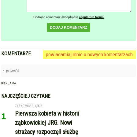
powrót
REKLAMA
NAJCZĘŚCIEJ CZYTANE
ZĄBKOWICE ŚLĄSKIE
Pierwsza kobieta w historii
1
ząbkowickiej JRG. Nowi
strażacy rozpoczęli służbę
STARCZÓW [GM. KAMIENIEC ZĄBKOWICKI]
Pożar poddasza domu w
2
Starczowie [foto] [aktualizacja]
GMINA KAMIENIEC ZĄBKOWICKI
Dożynki Gminne w Kamieńcu
3
Ząbkowickim. Święto plonów już