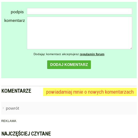
Dodając komentarz akceptujesz
regulamin forum
DODAJ KOMENTARZ
KOMENTARZE
powiadamiaj mnie o nowych komentarzach
powrót
REKLAMA
NAJCZĘŚCIEJ CZYTANE
BARDO / PRZYŁĘK
Zderzenie autobusu, samochodu
1
osobowego i trzech ciężarówek
na krajowej ósemce przed
Bardem