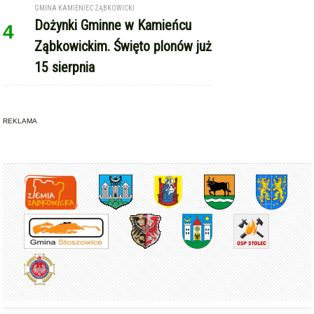
REKLAMA
Copyright © Express-Miejski.pl
RSS
reklama
współpraca
kontakt
patronat medialny
regulamin serwisu
polityka cookie