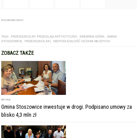
ZOBACZ TAKŻE
ARTYKUŁ
Gmina Stoszowice inwestuje w drogi. Podpisano umowy za
blisko 4,3 mln zł
GALERIA
Dwie twierdze górskie – jedna idea. Nowa wystawa w
Twierdzy Srebrna Góra już dostępna