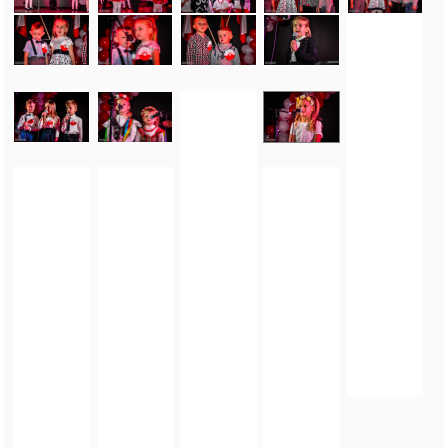
FOTO_PRIVATE_POLICY
TAGI:
PRZEDSZKOLNY PRZEGLĄD ARTYSTYCZNY
,
SREBRNA GÓRA
,
GMINA
STOSZOWICE
,
PRZEDSZKOLAKI
,
NIEPODLEGŁOŚĆ OCZAMI MŁODYCH