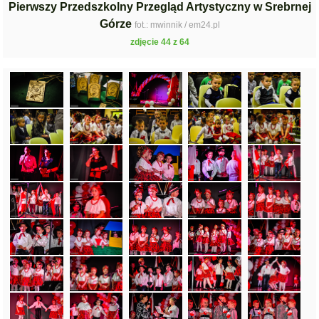
Pierwszy Przedszkolny Przegląd Artystyczny w Srebrnej
Górze
fot.: mwinnik / em24.pl
zdjęcie 44 z 64