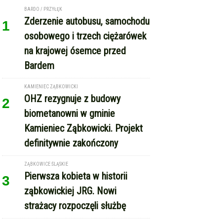
KAMIENIEC ZĄBKOWICKI
OHZ rezygnuje z budowy
2
biometanowni w gminie
Kamieniec Ząbkowicki. Projekt
definitywnie zakończony
ZĄBKOWICE ŚLĄSKIE
Pierwsza kobieta w historii
3
ząbkowickiej JRG. Nowi
strażacy rozpoczęli służbę
GMINA KAMIENIEC ZĄBKOWICKI
Dożynki Gminne w Kamieńcu
4
Ząbkowickim. Święto plonów już
15 sierpnia