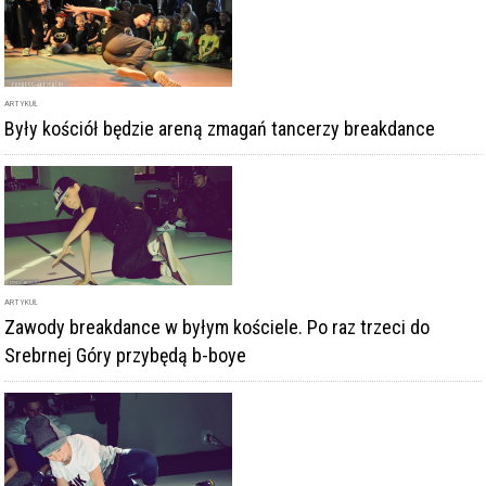
ARTYKUŁ
Zawody breakdance w byłym kościele. Po raz trzeci do
Srebrnej Góry przybędą b-boye
ARTYKUŁ
BBoy Alien z Bielska-Białej najlepszy w srebrnogórskich
zawodach breakdance [FOTO]
DODAJ KOMENTARZ
podpis
komentarz