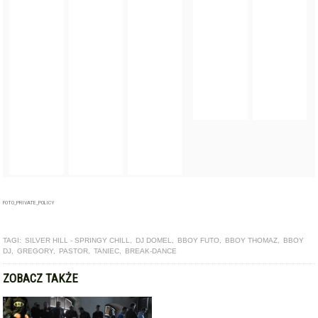
FOTO_PRIVATE_POLICY
TAGI:
SILVER HILL - SPRINGY CHILL
,
DJ DOMEL
,
BBOY FUTO
,
BBOY THOMAZ
,
BBOY
DJ
,
GREGORY
,
PASTOR
,
TANIEC
,
BREAK-DANCE
ZOBACZ TAKŻE
ARTYKUŁ
Były kościół będzie areną zmagań tancerzy breakdance