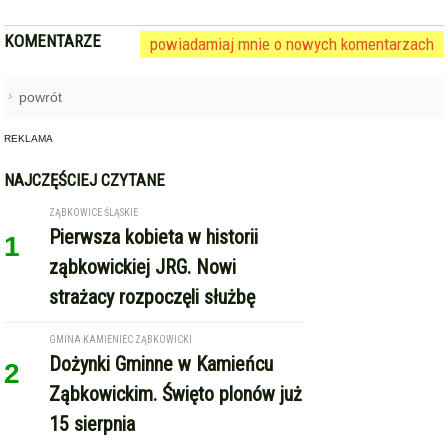
strażacy rozpoczęli służbę
GMINA KAMIENIEC ZĄBKOWICKI
Dożynki Gminne w Kamieńcu
2
Ząbkowickim. Święto plonów już
15 sierpnia
STARCZÓW [GM. KAMIENIEC ZĄBKOWICKI]
Pożar poddasza domu w
3
Starczowie [foto]
TARNÓW (GM. ZĄBKOWICE ŚLĄSKIE)
Międzynarodowe Dożynki w
4
Tarnowie. Gmina Ząbkowice
Śląskie zaprasza na święto
plonów