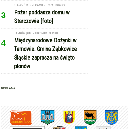
REKLAMA
Copyright © Express-Miejski.pl
RSS
reklama
współpraca
kontakt
patronat medialny
regulamin serwisu
polityka cookie