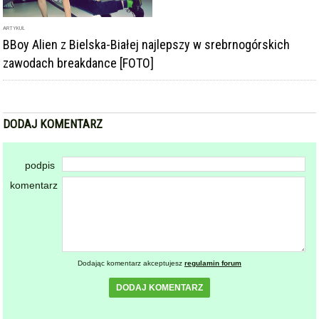
Dodając komentarz akceptujesz
regulamin forum
DODAJ KOMENTARZ
KOMENTARZE
powiadamiaj mnie o nowych komentarzach
powrót
REKLAMA
NAJCZĘŚCIEJ CZYTANE
ZĄBKOWICE ŚLĄSKIE
Pierwsza kobieta w historii
1
ząbkowickiej JRG. Nowi