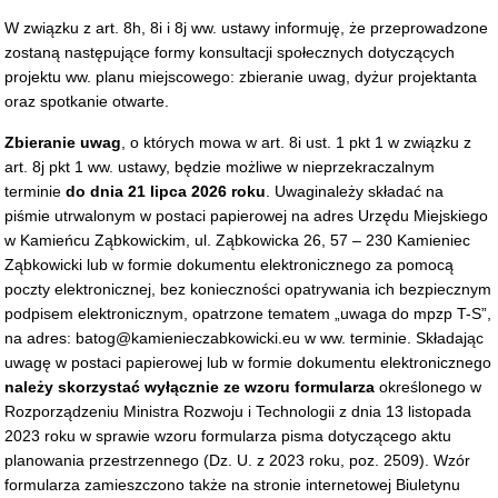
W związku z art. 8h, 8i i 8j ww. ustawy informuję, że przeprowadzone
zostaną następujące formy konsultacji społecznych dotyczących
projektu ww. planu miejscowego: zbieranie uwag, dyżur projektanta
oraz spotkanie otwarte.
Zbieranie uwag
, o których mowa w art. 8i ust. 1 pkt 1 w związku z
art. 8j pkt 1 ww. ustawy, będzie możliwe w nieprzekraczalnym
terminie
do dnia 21 lipca 2026 roku
. Uwaginależy składać na
piśmie utrwalonym w postaci papierowej na adres Urzędu Miejskiego
w Kamieńcu Ząbkowickim, ul. Ząbkowicka 26, 57 – 230 Kamieniec
Ząbkowicki lub w formie dokumentu elektronicznego za pomocą
poczty elektronicznej, bez konieczności opatrywania ich bezpiecznym
podpisem elektronicznym, opatrzone tematem „uwaga do mpzp T-S”,
na adres: batog@kamienieczabkowicki.eu w ww. terminie. Składając
uwagę w postaci papierowej lub w formie dokumentu elektronicznego
należy skorzystać wyłącznie ze wzoru formularza
określonego w
Rozporządzeniu Ministra Rozwoju i Technologii z dnia 13 listopada
2023 roku w sprawie wzoru formularza pisma dotyczącego aktu
planowania przestrzennego (Dz. U. z 2023 roku, poz. 2509). Wzór
formularza zamieszczono także na stronie internetowej Biuletynu