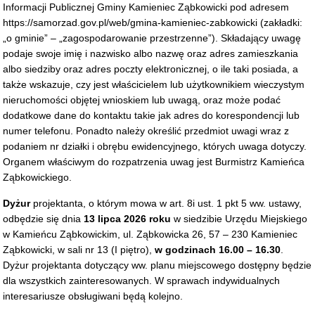
Informacji Publicznej Gminy Kamieniec Ząbkowicki pod adresem
https://samorzad.gov.pl/web/gmina-kamieniec-zabkowicki (zakładki:
„o gminie” – „zagospodarowanie przestrzenne”). Składający uwagę
podaje swoje imię i nazwisko albo nazwę oraz adres zamieszkania
albo siedziby oraz adres poczty elektronicznej, o ile taki posiada, a
także wskazuje, czy jest właścicielem lub użytkownikiem wieczystym
nieruchomości objętej wnioskiem lub uwagą, oraz może podać
dodatkowe dane do kontaktu takie jak adres do korespondencji lub
numer telefonu. Ponadto należy określić przedmiot uwagi wraz z
podaniem nr działki i obrębu ewidencyjnego, których uwaga dotyczy.
Organem właściwym do rozpatrzenia uwag jest Burmistrz Kamieńca
Ząbkowickiego.
Dyżur
projektanta, o którym mowa w art. 8i ust. 1 pkt 5 ww. ustawy,
odbędzie się dnia
13 lipca 2026 roku
w siedzibie Urzędu Miejskiego
w Kamieńcu Ząbkowickim, ul. Ząbkowicka 26, 57 – 230 Kamieniec
Ząbkowicki, w sali nr 13 (I piętro),
w godzinach 16.00 – 16.30
.
Dyżur projektanta dotyczący ww. planu miejscowego dostępny będzie
dla wszystkich zainteresowanych. W sprawach indywidualnych
interesariusze obsługiwani będą kolejno.