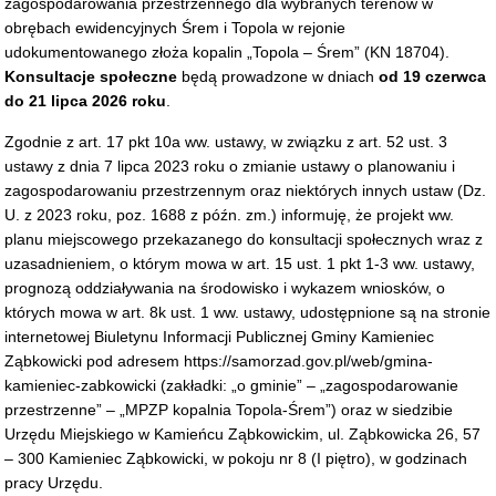
zagospodarowania przestrzennego dla wybranych terenów w
obrębach ewidencyjnych Śrem i Topola w rejonie
udokumentowanego złoża kopalin „Topola – Śrem” (KN 18704).
Konsultacje społeczne
będą prowadzone w dniach
od 19 czerwca
do 21 lipca 2026 roku
.
Zgodnie z art. 17 pkt 10a ww. ustawy, w związku z art. 52 ust. 3
ustawy z dnia 7 lipca 2023 roku o zmianie ustawy o planowaniu i
zagospodarowaniu przestrzennym oraz niektórych innych ustaw (Dz.
U. z 2023 roku, poz. 1688 z późn. zm.) informuję, że projekt ww.
planu miejscowego przekazanego do konsultacji społecznych wraz z
uzasadnieniem, o którym mowa w art. 15 ust. 1 pkt 1-3 ww. ustawy,
prognozą oddziaływania na środowisko i wykazem wniosków, o
których mowa w art. 8k ust. 1 ww. ustawy, udostępnione są na stronie
internetowej Biuletynu Informacji Publicznej Gminy Kamieniec
Ząbkowicki pod adresem https://samorzad.gov.pl/web/gmina-
kamieniec-zabkowicki (zakładki: „o gminie” – „zagospodarowanie
przestrzenne” – „MPZP kopalnia Topola-Śrem”) oraz w siedzibie
Urzędu Miejskiego w Kamieńcu Ząbkowickim, ul. Ząbkowicka 26, 57
– 300 Kamieniec Ząbkowicki, w pokoju nr 8 (I piętro), w godzinach
pracy Urzędu.