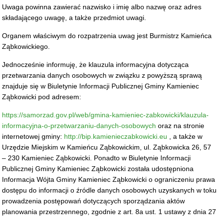
Uwaga powinna zawierać nazwisko i imię albo nazwę oraz adres
składającego uwagę, a także przedmiot uwagi.
Organem właściwym do rozpatrzenia uwag jest Burmistrz Kamieńca
Ząbkowickiego.
Jednocześnie informuję, że klauzula informacyjna dotycząca
przetwarzania danych osobowych w związku z powyższą sprawą
znajduje się w Biuletynie Informacji Publicznej Gminy Kamieniec
Ząbkowicki pod adresem:
https://samorzad.gov.pl/web/gmina-kamieniec-zabkowicki/klauzula-
informacyjna-o-przetwarzaniu-danych-osobowych
oraz na stronie
internetowej gminy:
http://bip.kamienieczabkowicki.eu
, a także w
Urzędzie Miejskim w Kamieńcu Ząbkowickim, ul. Ząbkowicka 26, 57
– 230 Kamieniec Ząbkowicki. Ponadto w Biuletynie Informacji
Publicznej Gminy Kamieniec Ząbkowicki została udostępniona
Informacja Wójta Gminy Kamieniec Ząbkowicki o ograniczeniu prawa
dostępu do informacji o źródle danych osobowych uzyskanych w toku
prowadzenia postępowań dotyczących sporządzania aktów
planowania przestrzennego, zgodnie z art. 8a ust. 1 ustawy z dnia 27