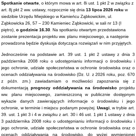
Spotkanie otwarte
, o którym mowa w art. 8i ust. 1 pkt 2 w związku z
art. 8j pkt 2 ww. ustawy, rozpocznie się dnia
13 lipca 2026 roku
w
siedzibie Urzędu Miejskiego w Kamieńcu Ząbkowickim, ul.
Ząbkowicka 26, 57 – 230 Kamieniec Ząbkowicki, w sali nr 13 (I
piętro),
o godzinie 16.30
. Na spotkaniu otwartym przedstawiona
zostanie prezentacja projektu ww. planu miejscowego, a następnie
prowadzona będzie dyskusja dotycząca rozwiązań w nim przyjętych.
Jednocześnie na podstawie art. 39 ust. 1 pkt 2 ustawy z dnia 3
października 2008 roku o udostępnianiu informacji o środowisku i
jego ochronie, udziale społeczeństwa w ochronie środowiska oraz o
ocenach oddziaływania na środowisko (Dz. U. z 2026 roku, poz. 670
z późn. zm.) zawiadamiam o możliwości zapoznania się z
dokumentacją
prognozy
oddziaływania na środowisko
projektu
ww.
planu miejscowego, zamieszczoną w publicznie dostępnym
wykazie danych zawierających informacje o środowisku i jego
ochronie, w terminie i miejscu podanym powyżej.
Uwagi
, w trybie art.
39. ust. 1 pkt 3 i 4 w związku z art. 30 i 46 ust. 1 pkt 1 ustawy z dnia
3 października 2008 roku o udostępnianiu informacji o środowisku i
jego ochronie, udziale społeczeństwa w ochronie środowiska oraz o
ocenach oddziaływania na środowisko, do wyżej wymienionej