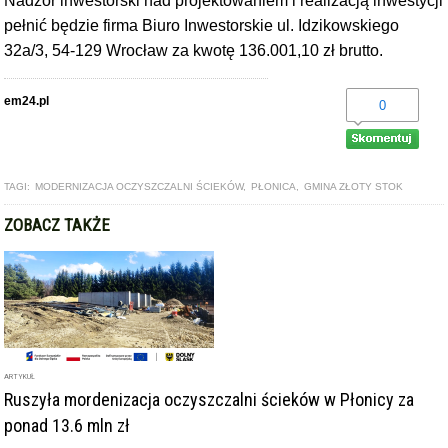
Nadzór inwestorski nad projektowaniem i realizacją inwestycji
pełnić będzie firma Biuro Inwestorskie ul. Idzikowskiego
32a/3, 54-129 Wrocław za kwotę 136.001,10 zł brutto.
em24.pl
0
TAGI:
MODERNIZACJA OCZYSZCZALNI ŚCIEKÓW
,
PŁONICA
,
GMINA ZŁOTY STOK
ZOBACZ TAKŻE
ARTYKUŁ
Ruszyła mordenizacja oczyszczalni ścieków w Płonicy za
ponad 13.6 mln zł