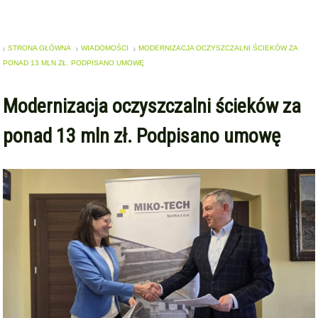
STRONA GŁÓWNA
WIADOMOŚCI
MODERNIZACJA OCZYSZCZALNI ŚCIEKÓW ZA
PONAD 13 MLN ZŁ. PODPISANO UMOWĘ
Modernizacja oczyszczalni ścieków za
ponad 13 mln zł. Podpisano umowę