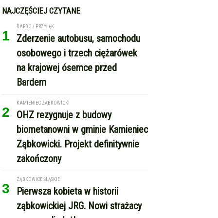
NAJCZĘŚCIEJ CZYTANE
BARDO / PRZYŁĘK
1
Zderzenie autobusu, samochodu
osobowego i trzech ciężarówek
na krajowej ósemce przed
Bardem
KAMIENIEC ZĄBKOWICKI
2
OHZ rezygnuje z budowy
biometanowni w gminie Kamieniec
Ząbkowicki. Projekt definitywnie
zakończony
ZĄBKOWICE ŚLĄSKIE
3
Pierwsza kobieta w historii
ząbkowickiej JRG. Nowi strażacy