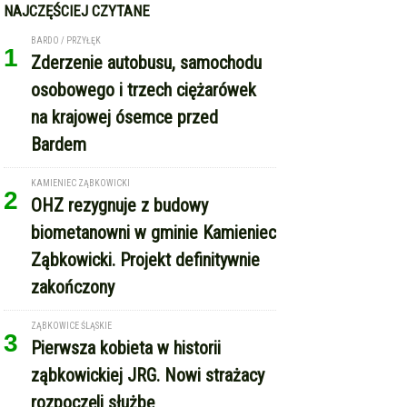
NAJCZĘŚCIEJ CZYTANE
BARDO / PRZYŁĘK
1
Zderzenie autobusu, samochodu
osobowego i trzech ciężarówek
na krajowej ósemce przed
Bardem
KAMIENIEC ZĄBKOWICKI
2
OHZ rezygnuje z budowy
biometanowni w gminie Kamieniec
Ząbkowicki. Projekt definitywnie
zakończony
ZĄBKOWICE ŚLĄSKIE
3
Pierwsza kobieta w historii
ząbkowickiej JRG. Nowi strażacy
rozpoczęli służbę