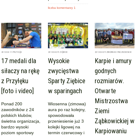
liczba komentarzy 1
2013-04-11
PRZYŁĘK
2013-04-09
ZIĘBICE
2013-04-09
ZBIORNIKI PACZKOWSKIE
17 medali dla
Wysokie
Karpie i amury
siłaczy na rękę
zwycięstwa
godnych
z Przyłęku
Sparty Ziębice
rozmiarów.
[foto i video]
w sparingach
Otwarte
Mistrzostwa
Ponad 200
Wiosenna (zimowa)
zawodników z 24
aura po raz kolejny,
Ziemi
polskich klubów,
spowodowała
Ząbkowickiej w
świetna organizacja,
przeniesienie już 3
bardzo wysoki
kolejki ligowej na
Karpiowaniu
poziom sportowy
termin czerwcowy i