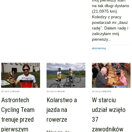
na tak długi dystans
(21,0975 km).
Koledzy z pracy
powtarzali mi „dasz
radę”. Dałam radę i
zaliczyłam mój
pierwszy...
skomentuj
2013-03-27
REGION
2013-03-27
REGION
2013-03-27
BUDZÓW
Astrontech
Kolarstwo a
W starciu
Cycling Team
jazda na
udział wzięło
trenuje przed
rowerze
37
pierwszym
zawodników
Mówi się, że