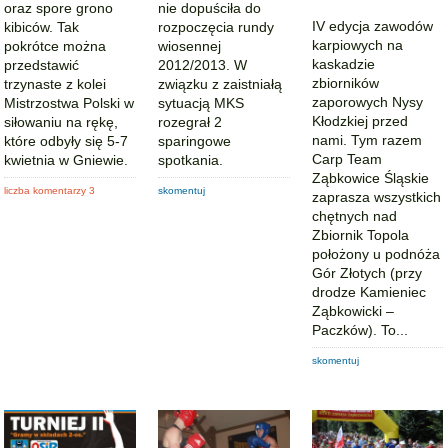
oraz spore grono
nie dopuściła do
IV edycja zawodów
kibiców. Tak
rozpoczęcia rundy
karpiowych na
pokrótce można
wiosennej
kaskadzie
przedstawić
2012/2013. W
zbiorników
trzynaste z kolei
związku z zaistniałą
zaporowych Nysy
Mistrzostwa Polski w
sytuacją MKS
Kłodzkiej przed
siłowaniu na rękę,
rozegrał 2
nami. Tym razem
które odbyły się 5-7
sparingowe
Carp Team
kwietnia w Gniewie.
spotkania.
Ząbkowice Śląskie
liczba komentarzy 3
skomentuj
zaprasza wszystkich
chętnych nad
Zbiornik Topola
położony u podnóża
Gór Złotych (przy
drodze Kamieniec
Ząbkowicki –
Paczków). To...
skomentuj