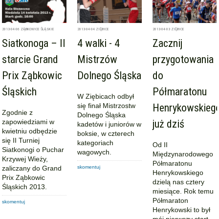
2013-04-06
ZĄBKOWICE ŚLĄSKIE
2013-04-04
ZIĘBICE
2013-04-03
ZIĘBICE
Siatkonoga – II
4 walki - 4
Zacznij
starcie Grand
Mistrzów
przygotowania
Prix Ząbkowic
Dolnego Śląska
do
Śląskich
Półmaratonu
W Ziębicach odbył
się finał Mistrzostw
Henrykowskieg
Zgodnie z
Dolnego Śląska
zapowiedziami w
już dziś
kadetów i juniorów w
kwietniu odbędzie
boksie, w czterech
się II Turniej
kategoriach
Od II
Siatkonogi o Puchar
wagowych.
Międzynarodowego
Krzywej Wieży,
Półmaratonu
zaliczany do Grand
skomentuj
Henrykowskiego
Prix Ząbkowic
dzielą nas cztery
Śląskich 2013.
miesiące. Rok temu
Półmaraton
skomentuj
Henrykowski to był
mój pierwszy start