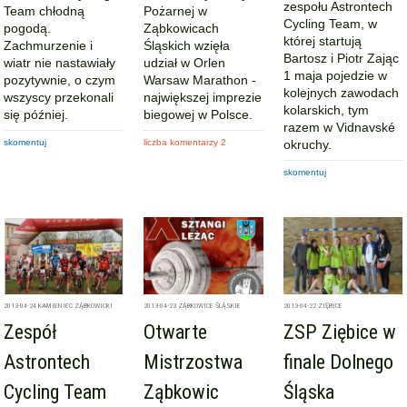
zespołu Astrontech
Team chłodną
Pożarnej w
Cycling Team, w
pogodą.
Ząbkowicach
której startują
Zachmurzenie i
Śląskich wzięła
Bartosz i Piotr Zając
wiatr nie nastawiały
udział w Orlen
1 maja pojedzie w
pozytywnie, o czym
Warsaw Marathon -
kolejnych zawodach
wszyscy przekonali
największej imprezie
kolarskich, tym
się później.
biegowej w Polsce.
razem w Vidnavské
skomentuj
liczba komentarzy 2
okruchy.
skomentuj
2013-04-24
KAMIENIEC ZĄBKOWICKI
2013-04-23
ZĄBKOWICE ŚLĄSKIE
2013-04-22
ZIĘBICE
Zespół
Otwarte
ZSP Ziębice w
Astrontech
Mistrzostwa
finale Dolnego
Cycling Team
Ząbkowic
Śląska