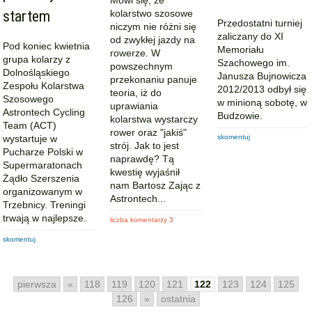
startem
kolarstwo szosowe
Przedostatni turniej
niczym nie różni się
zaliczany do XI
od zwykłej jazdy na
Pod koniec kwietnia
Memoriału
rowerze. W
grupa kolarzy z
Szachowego im.
powszechnym
Dolnośląskiego
Janusza Bujnowicza
przekonaniu panuje
Zespołu Kolarstwa
2012/2013 odbył się
teoria, iż do
Szosowego
w minioną sobotę, w
uprawiania
Astrontech Cycling
Budzowie.
kolarstwa wystarczy
Team (ACT)
rower oraz "jakiś"
wystartuje w
skomentuj
strój. Jak to jest
Pucharze Polski w
naprawdę? Tą
Supermaratonach
kwestię wyjaśnił
Żądło Szerszenia
nam Bartosz Zając z
organizowanym w
Astrontech...
Trzebnicy. Treningi
trwają w najlepsze.
liczba komentarzy 3
skomentuj
pierwsza
«
118
119
120
121
122
123
124
125
126
»
ostatnia