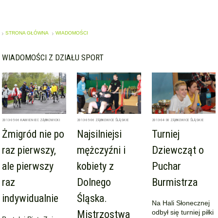
STRONA GŁÓWNA
WIADOMOŚCI
WIADOMOŚCI Z DZIAŁU SPORT
2013-05-06
KAMIENIEC ZĄBKOWICKI
2013-05-06
ZĄBKOWICE ŚLĄSKIE
2013-04-30
ZĄBKOWICE ŚLĄSKIE
Żmigród nie po
Najsilniejsi
Turniej
raz pierwszy,
mężczyźni i
Dziewcząt o
ale pierwszy
kobiety z
Puchar
raz
Dolnego
Burmistrza
indywidualnie
Śląska.
Na Hali Słonecznej
Mistrzostwa
odbył się turniej piłki