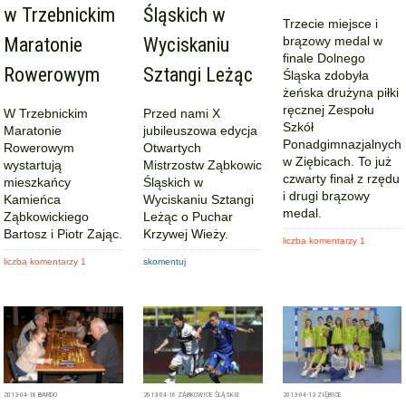
w Trzebnickim
Śląskich w
Trzecie miejsce i
Maratonie
Wyciskaniu
brązowy medal w
finale Dolnego
Rowerowym
Sztangi Leżąc
Śląska zdobyła
żeńska drużyna piłki
ręcznej Zespołu
W Trzebnickim
Przed nami X
Szkół
Maratonie
jubileuszowa edycja
Ponadgimnazjalnych
Rowerowym
Otwartych
w Ziębicach. To już
wystartują
Mistrzostw Ząbkowic
czwarty finał z rzędu
mieszkańcy
Śląskich w
i drugi brązowy
Kamieńca
Wyciskaniu Sztangi
medal.
Ząbkowickiego
Leżąc o Puchar
Bartosz i Piotr Zając.
Krzywej Wieży.
liczba komentarzy 1
liczba komentarzy 1
skomentuj
2013-04-18
BARDO
2013-04-16
ZĄBKOWICE ŚLĄSKIE
2013-04-13
ZIĘBICE