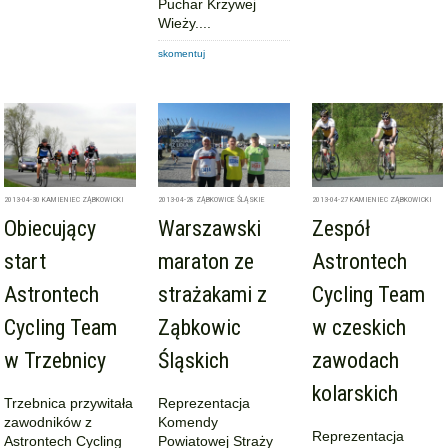
Puchar Krzywej
Wieży....
skomentuj
2013-04-30
KAMIENIEC ZĄBKOWICKI
2013-04-28
ZĄBKOWICE ŚLĄSKIE
2013-04-27
KAMIENIEC ZĄBKOWICKI
Obiecujący
Warszawski
Zespół
start
maraton ze
Astrontech
Astrontech
strażakami z
Cycling Team
Cycling Team
Ząbkowic
w czeskich
w Trzebnicy
Śląskich
zawodach
kolarskich
Trzebnica przywitała
Reprezentacja
zawodników z
Komendy
Reprezentacja
Astrontech Cycling
Powiatowej Straży