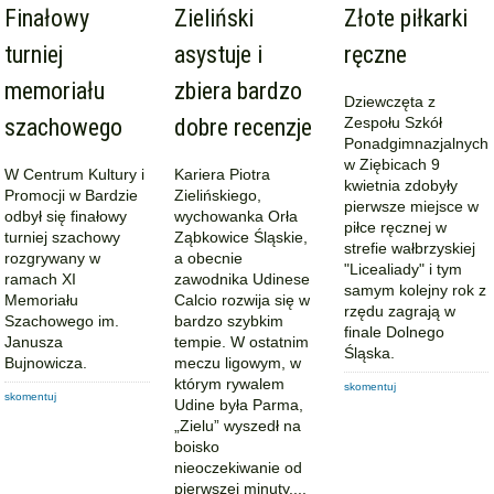
Finałowy
Zieliński
Złote piłkarki
turniej
asystuje i
ręczne
memoriału
zbiera bardzo
Dziewczęta z
szachowego
dobre recenzje
Zespołu Szkół
Ponadgimnazjalnych
w Ziębicach 9
W Centrum Kultury i
Kariera Piotra
kwietnia zdobyły
Promocji w Bardzie
Zielińskiego,
pierwsze miejsce w
odbył się finałowy
wychowanka Orła
piłce ręcznej w
turniej szachowy
Ząbkowice Śląskie,
strefie wałbrzyskiej
rozgrywany w
a obecnie
"Licealiady" i tym
ramach XI
zawodnika Udinese
samym kolejny rok z
Memoriału
Calcio rozwija się w
rzędu zagrają w
Szachowego im.
bardzo szybkim
finale Dolnego
Janusza
tempie. W ostatnim
Śląska.
Bujnowicza.
meczu ligowym, w
którym rywalem
skomentuj
skomentuj
Udine była Parma,
„Zielu” wyszedł na
boisko
nieoczekiwanie od
pierwszej minuty....