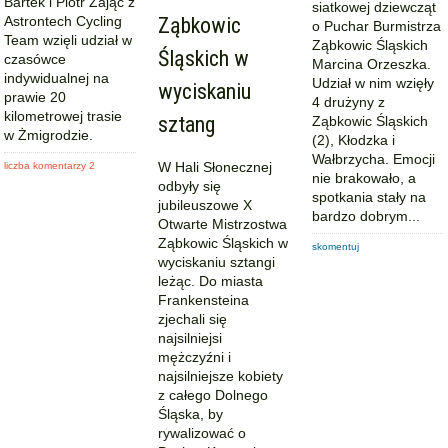
Bartek i Piotr Zając z
siatkowej dziewcząt
Astrontech Cycling
Ząbkowic
o Puchar Burmistrza
Team wzięli udział w
Ząbkowic Śląskich
Śląskich w
czasówce
Marcina Orzeszka.
indywidualnej na
Udział w nim wzięły
wyciskaniu
prawie 20
4 drużyny z
kilometrowej trasie
sztang
Ząbkowic Śląskich
w Żmigrodzie.
(2), Kłodzka i
Wałbrzycha. Emocji
W Hali Słonecznej
liczba komentarzy 2
nie brakowało, a
odbyły się
spotkania stały na
jubileuszowe X
bardzo dobrym...
Otwarte Mistrzostwa
Ząbkowic Śląskich w
skomentuj
wyciskaniu sztangi
leżąc. Do miasta
Frankensteina
zjechali się
najsilniejsi
mężczyźni i
najsilniejsze kobiety
z całego Dolnego
Śląska, by
rywalizować o