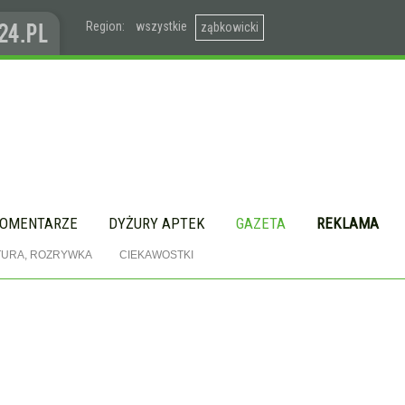
Region:
wszystkie
ząbkowicki
OMENTARZE
DYŻURY APTEK
GAZETA
REKLAMA
TURA, ROZRYWKA
CIEKAWOSTKI