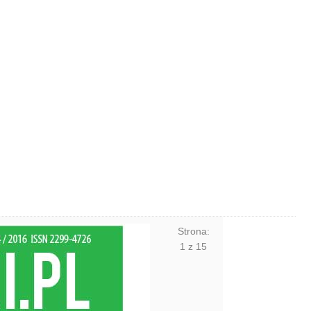
Strona:
1
z
15