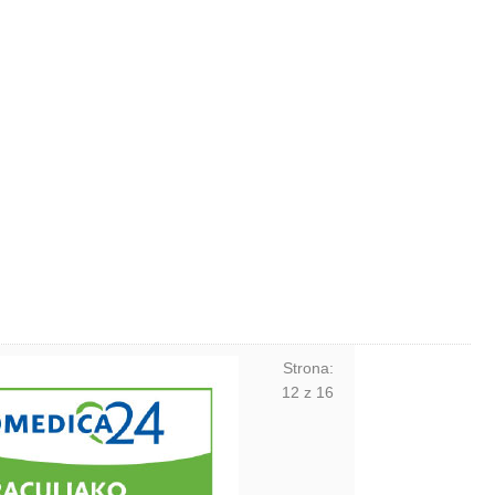
Strona:
12
z
16