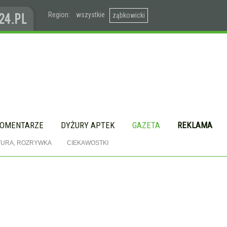
Region:
wszystkie
ząbkowicki
OMENTARZE
DYŻURY APTEK
GAZETA
REKLAMA
TURA, ROZRYWKA
CIEKAWOSTKI