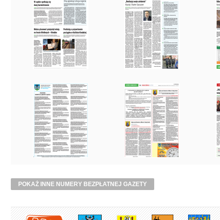
POKAŻ INNE NUMERY BEZPŁATNEJ GAZETY