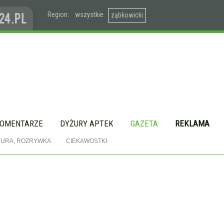
Region:
wszystkie
ząbkowicki
OMENTARZE
DYŻURY APTEK
GAZETA
REKLAMA
TURA, ROZRYWKA
CIEKAWOSTKI