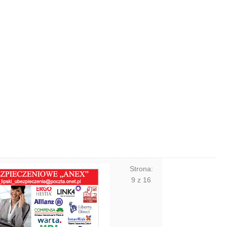
Strona:
9
z
16