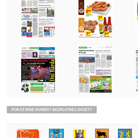
POKAŻ INNE NUMERY BEZPŁATNEJ GAZETY