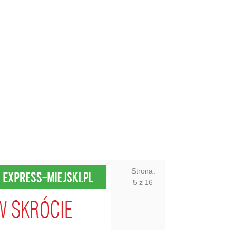
Strona:
5
z
16