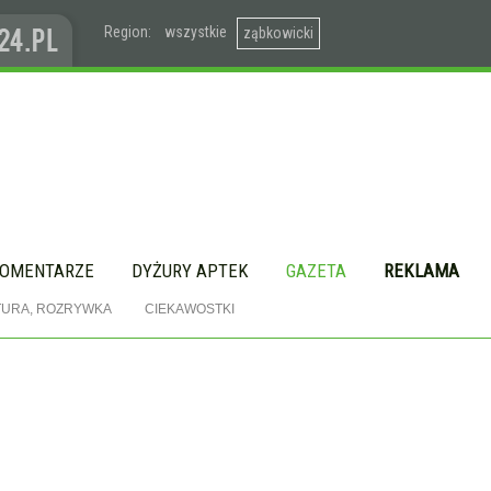
Region:
wszystkie
ząbkowicki
OMENTARZE
DYŻURY APTEK
GAZETA
REKLAMA
TURA, ROZRYWKA
CIEKAWOSTKI