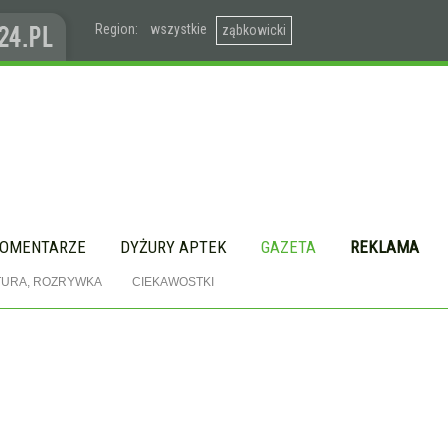
Region:
wszystkie
ząbkowicki
OMENTARZE
DYŻURY APTEK
GAZETA
REKLAMA
TURA, ROZRYWKA
CIEKAWOSTKI