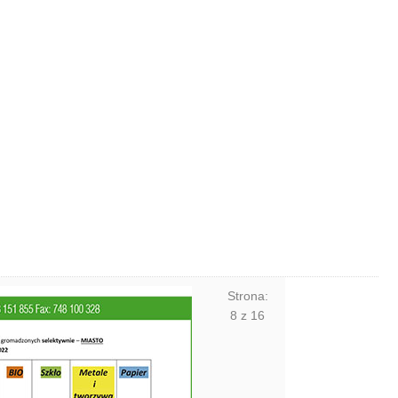
Strona:
8
z
16