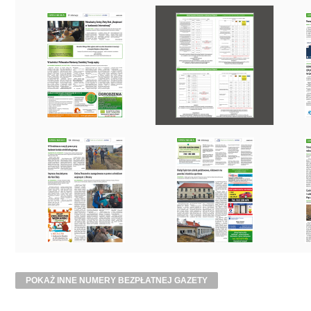
POKAŻ INNE NUMERY BEZPŁATNEJ GAZETY