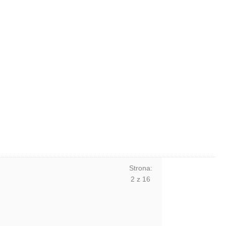
Strona:
2
z
16