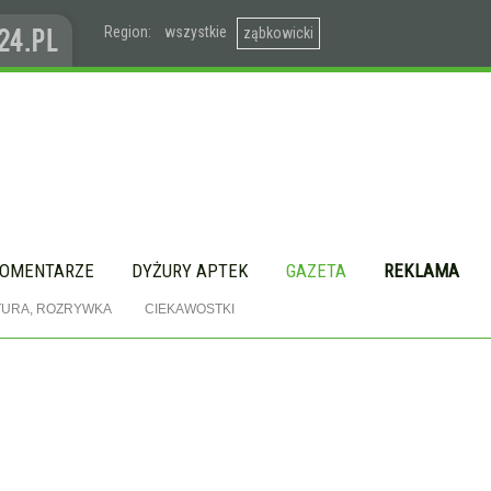
Region:
wszystkie
ząbkowicki
OMENTARZE
DYŻURY APTEK
GAZETA
REKLAMA
TURA, ROZRYWKA
CIEKAWOSTKI