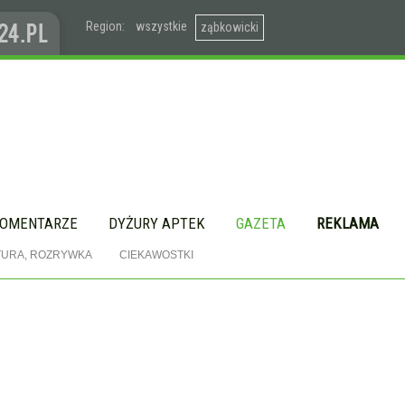
Region:
wszystkie
ząbkowicki
OMENTARZE
DYŻURY APTEK
GAZETA
REKLAMA
TURA, ROZRYWKA
CIEKAWOSTKI