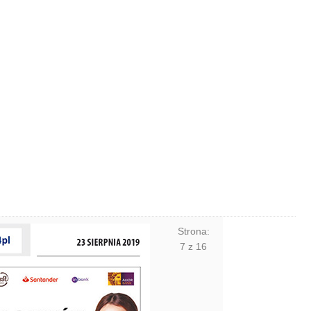
Strona:
7
z
16