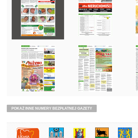
POKAŻ INNE NUMERY BEZPŁATNEJ GAZETY