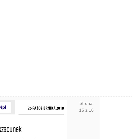
Strona:
15
z
16