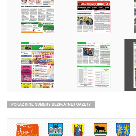
POKAŻ INNE NUMERY BEZPŁATNEJ GAZETY