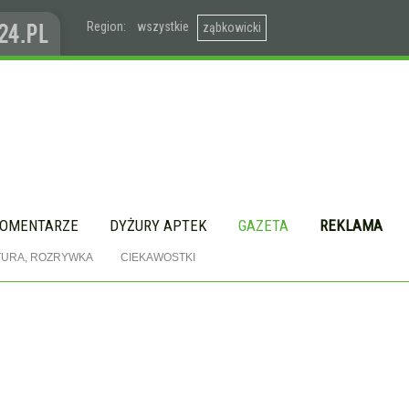
Region:
wszystkie
ząbkowicki
OMENTARZE
DYŻURY APTEK
GAZETA
REKLAMA
TURA, ROZRYWKA
CIEKAWOSTKI