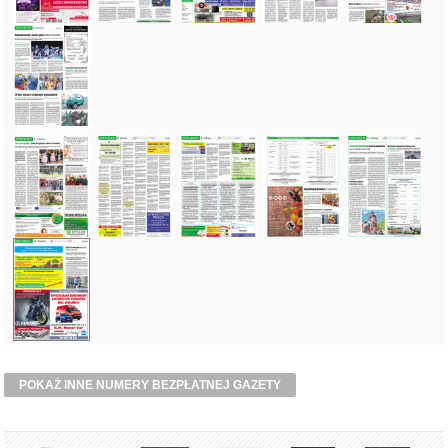
POKAŻ INNE NUMERY BEZPŁATNEJ GAZETY