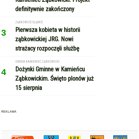
definitywnie zakończony
ZĄBKOWICE ŚLĄSKIE
Pierwsza kobieta w historii
3
ząbkowickiej JRG. Nowi
strażacy rozpoczęli służbę
GMINA KAMIENIEC ZĄBKOWICKI
Dożynki Gminne w Kamieńcu
4
Ząbkowickim. Święto plonów już
15 sierpnia
REKLAMA