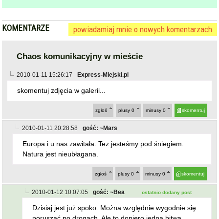
KOMENTARZE
powiadamiaj mnie o nowych komentarzach
Chaos komunikacyjny w mieście
2010-01-11 15:26:17
Express-Miejski.pl
skomentuj zdjęcia w galerii...
zgłoś
plusy
0
minusy
0
skomentuj
2010-01-11 20:28:58
gość: ~Mars
Europa i u nas zawitała. Tez jesteśmy pod śniegiem.
Natura jest nieubłagana.
zgłoś
plusy
0
minusy
0
skomentuj
2010-01-12 10:07:05
gość: ~Bea
ostatnio dodany post
Dzisiaj jest już spoko. Można względnie wygodnie się
poruszać po drogach. Ale to dopiero jedna bitwa...