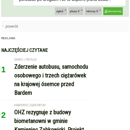
zgłoś
plusy
0
minusy
0
skomentuj
powrót
REKLAMA
NAJCZĘŚCIEJ CZYTANE
BARDO / PRZYŁĘK
Zderzenie autobusu, samochodu
1
osobowego i trzech ciężarówek
na krajowej ósemce przed
Bardem
KAMIENIEC ZĄBKOWICKI
OHZ rezygnuje z budowy
2
biometanowni w gminie
Kamieniec Ząbkowicki. Projekt