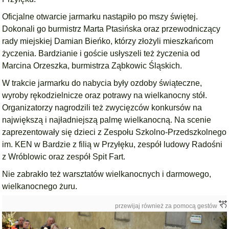
Oficjalne otwarcie jarmarku nastąpiło po mszy świętej.
Dokonali go burmistrz Marta Ptasińska oraz przewodniczący
rady miejskiej Damian Bieńko, którzy złożyli mieszkańcom
życzenia. Bardzianie i goście usłyszeli też życzenia od
Marcina Orzeszka, burmistrza Ząbkowic Śląskich.
W trakcie jarmarku do nabycia były ozdoby świąteczne,
wyroby rękodzielnicze oraz potrawy na wielkanocny stół.
Organizatorzy nagrodzili też zwycięzców konkursów na
największą i najładniejszą palmę wielkanocną. Na scenie
zaprezentowały się dzieci z Zespołu Szkolno-Przedszkolnego
im. KEN w Bardzie z filią w Przyłęku, zespół ludowy Radośni
z Wróblowic oraz zespół Spit Fart.
Nie zabrakło też warsztatów wielkanocnych i darmowego,
wielkanocnego żuru.
przewijaj również za pomocą gestów