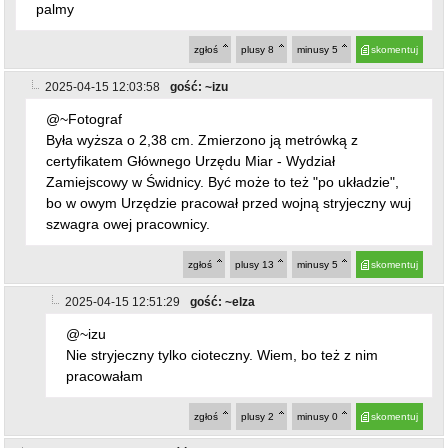
palmy
zgłoś
plusy
8
minusy
5
skomentuj
2025-04-15 12:03:58
gość: ~izu
@~Fotograf
Była wyższa o 2,38 cm. Zmierzono ją metrówką z
certyfikatem Głównego Urzędu Miar - Wydział
Zamiejscowy w Świdnicy. Być może to też "po układzie",
bo w owym Urzędzie pracował przed wojną stryjeczny wuj
szwagra owej pracownicy.
zgłoś
plusy
13
minusy
5
skomentuj
2025-04-15 12:51:29
gość: ~elza
@~izu
Nie stryjeczny tylko cioteczny. Wiem, bo też z nim
pracowałam
zgłoś
plusy
2
minusy
0
skomentuj