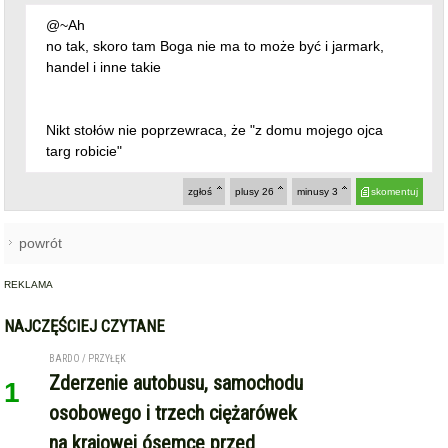
@~Ah
no tak, skoro tam Boga nie ma to może być i jarmark,
handel i inne takie
Nikt stołów nie poprzewraca, że "z domu mojego ojca
targ robicie"
zgłoś
plusy
26
minusy
3
skomentuj
powrót
REKLAMA
NAJCZĘŚCIEJ CZYTANE
BARDO / PRZYŁĘK
Zderzenie autobusu, samochodu
1
osobowego i trzech ciężarówek
na krajowej ósemce przed