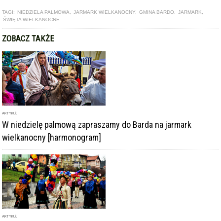
TAGI:
NIEDZIELA PALMOWA
,
JARMARK WIELKANOCNY
,
GMINA BARDO
,
JARMARK
,
ŚWIĘTA WIELKANOCNE
ZOBACZ TAKŻE
ARTYKUŁ
W niedzielę palmową zapraszamy do Barda na jarmark
wielkanocny [harmonogram]
ARTYKUŁ