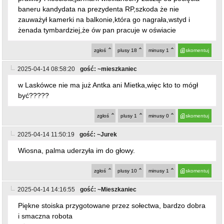
baneru kandydata na prezydenta RP,szkoda że nie
zauważył kamerki na balkonie,która go nagrała,wstyd i
żenada tymbardziej,że ów pan pracuje w oświacie
zgłoś
plusy
18
minusy
1
skomentuj
2025-04-14 08:58:20
gość: ~mieszkaniec
w Laskówce nie ma już Antka ani Mietka,więc kto to mógł
być?????
zgłoś
plusy
1
minusy
0
skomentuj
2025-04-14 11:50:19
gość: ~Jurek
Wiosna, palma uderzyła im do głowy.
zgłoś
plusy
10
minusy
1
skomentuj
2025-04-14 14:16:55
gość: ~Mieszkaniec
Piękne stoiska przygotowane przez sołectwa, bardzo dobra
i smaczna robota