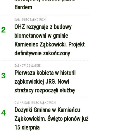
Bardem
KAMIENIEC ZĄBKOWICKI
OHZ rezygnuje z budowy
2
biometanowni w gminie
Kamieniec Ząbkowicki. Projekt
definitywnie zakończony
ZĄBKOWICE ŚLĄSKIE
Pierwsza kobieta w historii
3
ząbkowickiej JRG. Nowi
strażacy rozpoczęli służbę
GMINA KAMIENIEC ZĄBKOWICKI
Dożynki Gminne w Kamieńcu
4
Ząbkowickim. Święto plonów już
15 sierpnia