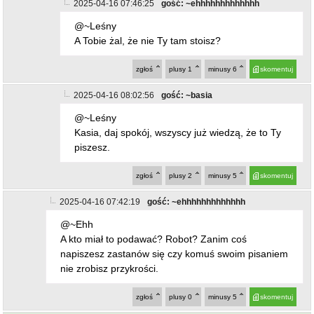
2025-04-16 07:46:25
gość: ~ehhhhhhhhhhhhh
@~Leśny
A Tobie żal, że nie Ty tam stoisz?
zgłoś
plusy
1
minusy
6
skomentuj
2025-04-16 08:02:56
gość: ~basia
@~Leśny
Kasia, daj spokój, wszyscy już wiedzą, że to Ty
piszesz.
zgłoś
plusy
2
minusy
5
skomentuj
2025-04-16 07:42:19
gość: ~ehhhhhhhhhhhhh
@~Ehh
A kto miał to podawać? Robot? Zanim coś
napiszesz zastanów się czy komuś swoim pisaniem
nie zrobisz przykrości.
zgłoś
plusy
0
minusy
5
skomentuj