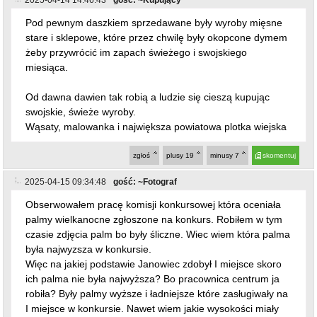
Pod pewnym daszkiem sprzedawane były wyroby mięsne
stare i sklepowe, które przez chwilę były okopcone dymem
żeby przywrócić im zapach świeżego i swojskiego
miesiąca.
Od dawna dawien tak robią a ludzie się cieszą kupując
swojskie, świeże wyroby.
Wąsaty, malowanka i największa powiatowa plotka wiejska
zgłoś
plusy
19
minusy
7
skomentuj
2025-04-15 09:34:48
gość: ~Fotograf
Obserwowałem pracę komisji konkursowej która oceniała
palmy wielkanocne zgłoszone na konkurs. Robiłem w tym
czasie zdjęcia palm bo były śliczne. Wiec wiem która palma
była najwyzsza w konkursie.
Więc na jakiej podstawie Janowiec zdobył I miejsce skoro
ich palma nie była najwyższa? Bo pracownica centrum ja
robiła? Były palmy wyższe i ładniejsze które zasługiwały na
I miejsce w konkursie. Nawet wiem jakie wysokości miały