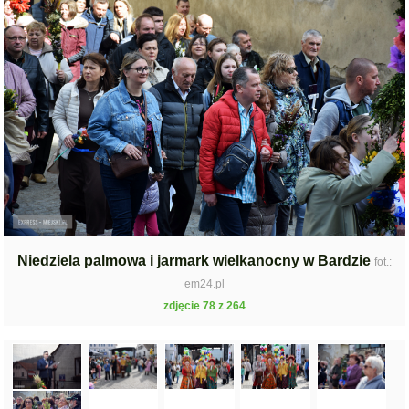
Niedziela palmowa i jarmark wielkanocny w Bardzie
fot.:
em24.pl
zdjęcie 78 z 264