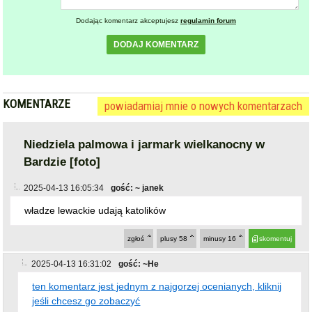
Dodając komentarz akceptujesz
regulamin forum
DODAJ KOMENTARZ
KOMENTARZE
powiadamiaj mnie o nowych komentarzach
Niedziela palmowa i jarmark wielkanocny w
Bardzie [foto]
2025-04-13 16:05:34
gość: ~ janek
władze lewackie udają katolików
zgłoś
plusy
58
minusy
16
skomentuj
2025-04-13 16:31:02
gość: ~He
ten komentarz jest jednym z najgorzej ocenianych, kliknij
jeśli chcesz go zobaczyć