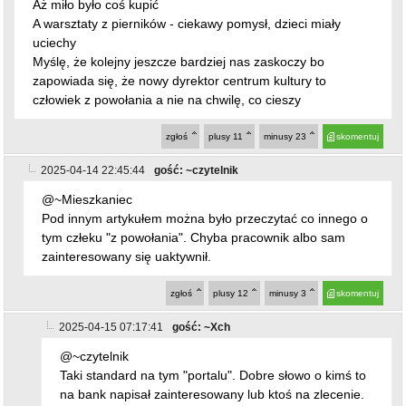
Aż miło było coś kupić
A warsztaty z pierników - ciekawy pomysł, dzieci miały
uciechy
Myślę, że kolejny jeszcze bardziej nas zaskoczy bo
zapowiada się, że nowy dyrektor centrum kultury to
człowiek z powołania a nie na chwilę, co cieszy
zgłoś
plusy
11
minusy
23
skomentuj
2025-04-14 22:45:44
gość: ~czytelnik
@~Mieszkaniec
Pod innym artykułem można było przeczytać co innego o
tym człeku "z powołania". Chyba pracownik albo sam
zainteresowany się uaktywnił.
zgłoś
plusy
12
minusy
3
skomentuj
2025-04-15 07:17:41
gość: ~Xch
@~czytelnik
Taki standard na tym "portalu". Dobre słowo o kimś to
na bank napisał zainteresowany lub ktoś na zlecenie.