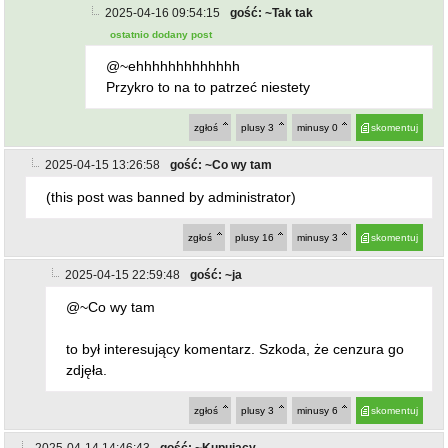
2025-04-16 09:54:15
gość: ~Tak tak
ostatnio dodany post
@~ehhhhhhhhhhhhh
Przykro to na to patrzeć niestety
zgłoś
plusy
3
minusy
0
skomentuj
2025-04-15 13:26:58
gość: ~Co wy tam
(this post was banned by administrator)
zgłoś
plusy
16
minusy
3
skomentuj
2025-04-15 22:59:48
gość: ~ja
@~Co wy tam
to był interesujący komentarz. Szkoda, że cenzura go
zdjęła.
zgłoś
plusy
3
minusy
6
skomentuj
2025-04-14 14:46:43
gość: ~Kupujący