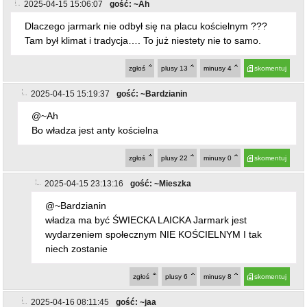
2025-04-15 15:06:07
gość: ~Ah
Dlaczego jarmark nie odbył się na placu kościelnym ???
Tam był klimat i tradycja…. To już niestety nie to samo.
zgłoś
plusy
13
minusy
4
skomentuj
2025-04-15 15:19:37
gość: ~Bardzianin
@~Ah
Bo władza jest anty kościelna
zgłoś
plusy
22
minusy
0
skomentuj
2025-04-15 23:13:16
gość: ~Mieszka
@~Bardzianin
władza ma być ŚWIECKA LAICKA Jarmark jest
wydarzeniem społecznym NIE KOŚCIELNYM I tak
niech zostanie
zgłoś
plusy
6
minusy
8
skomentuj
2025-04-16 08:11:45
gość: ~jaa