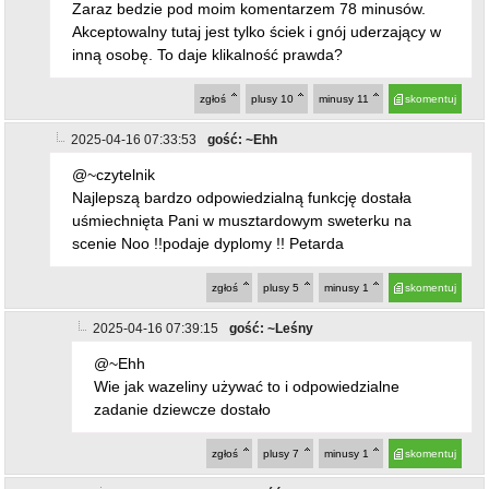
Zaraz bedzie pod moim komentarzem 78 minusów.
Akceptowalny tutaj jest tylko ściek i gnój uderzający w
inną osobę. To daje klikalność prawda?
zgłoś
plusy
10
minusy
11
skomentuj
2025-04-16 07:33:53
gość: ~Ehh
@~czytelnik
Najlepszą bardzo odpowiedzialną funkcję dostała
uśmiechnięta Pani w musztardowym sweterku na
scenie Noo !!podaje dyplomy !! Petarda
zgłoś
plusy
5
minusy
1
skomentuj
2025-04-16 07:39:15
gość: ~Leśny
@~Ehh
Wie jak wazeliny używać to i odpowiedzialne
zadanie dziewcze dostało
zgłoś
plusy
7
minusy
1
skomentuj