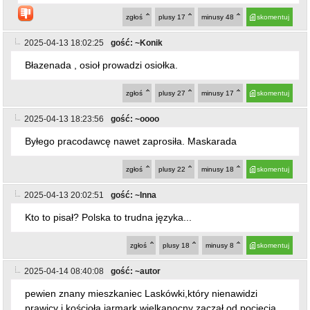
zgłoś
plusy
17
minusy
48
skomentuj
2025-04-13 18:02:25
gość: ~Konik
Błazenada , osioł prowadzi osiołka.
zgłoś
plusy
27
minusy
17
skomentuj
2025-04-13 18:23:56
gość: ~oooo
Byłego pracodawcę nawet zaprosiła. Maskarada
zgłoś
plusy
22
minusy
18
skomentuj
2025-04-13 20:02:51
gość: ~Inna
Kto to pisał? Polska to trudna języka...
zgłoś
plusy
18
minusy
8
skomentuj
2025-04-14 08:40:08
gość: ~autor
pewien znany mieszkaniec Laskówki,który nienawidzi
prawicy i kościoła,jarmark wielkanocny zaczął od pocięcia