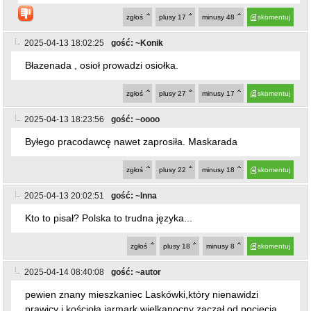
zgłoś
plusy
17
minusy
48
skomentuj
2025-04-13 18:02:25
gość: ~Konik
Błazenada , osioł prowadzi osiołka.
zgłoś
plusy
27
minusy
17
skomentuj
2025-04-13 18:23:56
gość: ~oooo
Byłego pracodawcę nawet zaprosiła. Maskarada
zgłoś
plusy
22
minusy
18
skomentuj
2025-04-13 20:02:51
gość: ~Inna
Kto to pisał? Polska to trudna języka...
zgłoś
plusy
18
minusy
8
skomentuj
2025-04-14 08:40:08
gość: ~autor
pewien znany mieszkaniec Laskówki,który nienawidzi
prawicy i kościoła,jarmark wielkanocny zaczął od pocięcia