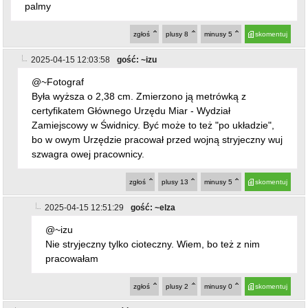
palmy
zgłoś
plusy
8
minusy
5
skomentuj
2025-04-15 12:03:58
gość: ~izu
@~Fotograf
Była wyższa o 2,38 cm. Zmierzono ją metrówką z
certyfikatem Głównego Urzędu Miar - Wydział
Zamiejscowy w Świdnicy. Być może to też "po układzie",
bo w owym Urzędzie pracował przed wojną stryjeczny wuj
szwagra owej pracownicy.
zgłoś
plusy
13
minusy
5
skomentuj
2025-04-15 12:51:29
gość: ~elza
@~izu
Nie stryjeczny tylko cioteczny. Wiem, bo też z nim
pracowałam
zgłoś
plusy
2
minusy
0
skomentuj