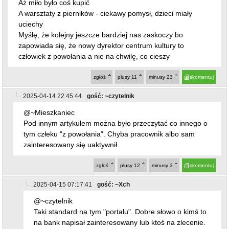
Aż miło było coś kupić
A warsztaty z pierników - ciekawy pomysł, dzieci miały
uciechy
Myślę, że kolejny jeszcze bardziej nas zaskoczy bo
zapowiada się, że nowy dyrektor centrum kultury to
człowiek z powołania a nie na chwilę, co cieszy
zgłoś
plusy
11
minusy
23
skomentuj
2025-04-14 22:45:44
gość: ~czytelnik
@~Mieszkaniec
Pod innym artykułem można było przeczytać co innego o
tym człeku "z powołania". Chyba pracownik albo sam
zainteresowany się uaktywnił.
zgłoś
plusy
12
minusy
3
skomentuj
2025-04-15 07:17:41
gość: ~Xch
@~czytelnik
Taki standard na tym "portalu". Dobre słowo o kimś to
na bank napisał zainteresowany lub ktoś na zlecenie.