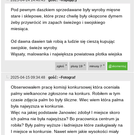
Pod pewnym daszkiem sprzedawane były wyroby mięsne
stare i sklepowe, które przez chwilę były okopcone dymem
żeby przywrócić im zapach świeżego i swojskiego
miesiąca.
Od dawna dawien tak robią a ludzie się cieszą kupując
swojskie, świeże wyroby.
Wąsaty, malowanka i największa powiatowa plotka wiejska
zgłoś
plusy
19
minusy
7
skomentuj
2025-04-15 09:34:48
gość: ~Fotograf
Obserwowałem pracę komisji konkursowej która oceniała
palmy wielkanocne zgłoszone na konkurs. Robiłem w tym
czasie zdjęcia palm bo były śliczne. Wiec wiem która palma
była najwyzsza w konkursie.
Więc na jakiej podstawie Janowiec zdobył I miejsce skoro
ich palma nie była najwyższa? Bo pracownica centrum ja
robiła? Były palmy wyższe i ładniejsze które zasługiwały na
I miejsce w konkursie. Nawet wiem jakie wysokości miały