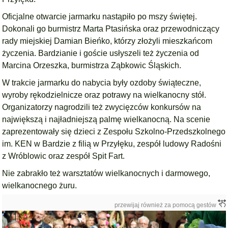
Oficjalne otwarcie jarmarku nastąpiło po mszy świętej.
Dokonali go burmistrz Marta Ptasińska oraz przewodniczący
rady miejskiej Damian Bieńko, którzy złożyli mieszkańcom
życzenia. Bardzianie i goście usłyszeli też życzenia od
Marcina Orzeszka, burmistrza Ząbkowic Śląskich.
W trakcie jarmarku do nabycia były ozdoby świąteczne,
wyroby rękodzielnicze oraz potrawy na wielkanocny stół.
Organizatorzy nagrodzili też zwycięzców konkursów na
największą i najładniejszą palmę wielkanocną. Na scenie
zaprezentowały się dzieci z Zespołu Szkolno-Przedszkolnego
im. KEN w Bardzie z filią w Przyłęku, zespół ludowy Radośni
z Wróblowic oraz zespół Spit Fart.
Nie zabrakło też warsztatów wielkanocnych i darmowego,
wielkanocnego żuru.
przewijaj również za pomocą gestów