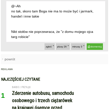
@~Ah
no tak, skoro tam Boga nie ma to może być i jarmark,
handel i inne takie
Nikt stołów nie poprzewraca, że "z domu mojego ojca
targ robicie"
zgłoś
plusy
26
minusy
3
skomentuj
powrót
REKLAMA
NAJCZĘŚCIEJ CZYTANE
BARDO / PRZYŁĘK
Zderzenie autobusu, samochodu
1
osobowego i trzech ciężarówek
na krajowej ósemce przed