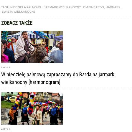
TAGI:
NIEDZIELA PALMOWA
,
JARMARK WIELKANOCNY
,
GMINA BARDO
,
JARMARK
,
ŚWIĘTA WIELKANOCNE
ZOBACZ TAKŻE
ARTYKUŁ
W niedzielę palmową zapraszamy do Barda na jarmark
wielkanocny [harmonogram]
ARTYKUŁ