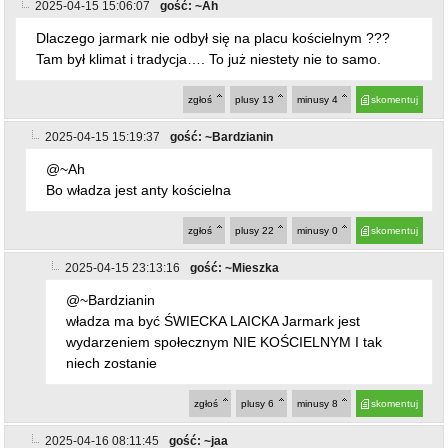
2025-04-15 15:06:07
gość: ~Ah
Dlaczego jarmark nie odbył się na placu kościelnym ???
Tam był klimat i tradycja…. To już niestety nie to samo.
zgłoś
plusy
13
minusy
4
skomentuj
2025-04-15 15:19:37
gość: ~Bardzianin
@~Ah
Bo władza jest anty kościelna
zgłoś
plusy
22
minusy
0
skomentuj
2025-04-15 23:13:16
gość: ~Mieszka
@~Bardzianin
władza ma być ŚWIECKA LAICKA Jarmark jest
wydarzeniem społecznym NIE KOŚCIELNYM I tak
niech zostanie
zgłoś
plusy
6
minusy
8
skomentuj
2025-04-16 08:11:45
gość: ~jaa