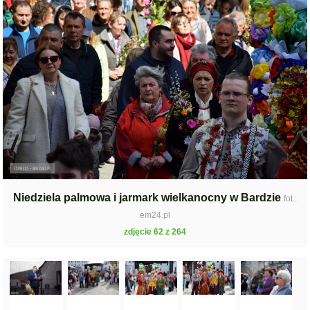
Niedziela palmowa i jarmark wielkanocny w Bardzie
fot.:
em24.pl
zdjęcie 62 z 264