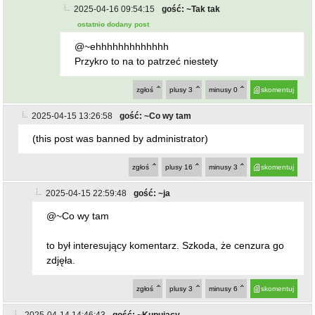
2025-04-16 09:54:15
gość: ~Tak tak
ostatnio dodany post
@~ehhhhhhhhhhhhh
Przykro to na to patrzeć niestety
zgłoś
plusy
3
minusy
0
skomentuj
2025-04-15 13:26:58
gość: ~Co wy tam
(this post was banned by administrator)
zgłoś
plusy
16
minusy
3
skomentuj
2025-04-15 22:59:48
gość: ~ja
@~Co wy tam
to był interesujący komentarz. Szkoda, że cenzura go
zdjęła.
zgłoś
plusy
3
minusy
6
skomentuj
2025-04-14 14:46:43
gość: ~Kupujący