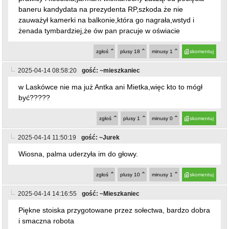
baneru kandydata na prezydenta RP,szkoda że nie
zauważył kamerki na balkonie,która go nagrała,wstyd i
żenada tymbardziej,że ów pan pracuje w oświacie
zgłoś
plusy
18
minusy
1
skomentuj
2025-04-14 08:58:20
gość: ~mieszkaniec
w Laskówce nie ma już Antka ani Mietka,więc kto to mógł
być?????
zgłoś
plusy
1
minusy
0
skomentuj
2025-04-14 11:50:19
gość: ~Jurek
Wiosna, palma uderzyła im do głowy.
zgłoś
plusy
10
minusy
1
skomentuj
2025-04-14 14:16:55
gość: ~Mieszkaniec
Piękne stoiska przygotowane przez sołectwa, bardzo dobra
i smaczna robota