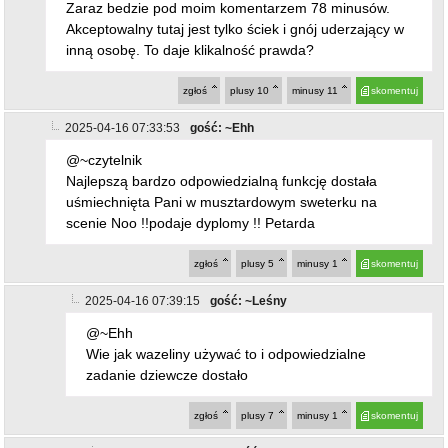
Zaraz bedzie pod moim komentarzem 78 minusów.
Akceptowalny tutaj jest tylko ściek i gnój uderzający w
inną osobę. To daje klikalność prawda?
zgłoś
plusy
10
minusy
11
skomentuj
2025-04-16 07:33:53
gość: ~Ehh
@~czytelnik
Najlepszą bardzo odpowiedzialną funkcję dostała
uśmiechnięta Pani w musztardowym sweterku na
scenie Noo !!podaje dyplomy !! Petarda
zgłoś
plusy
5
minusy
1
skomentuj
2025-04-16 07:39:15
gość: ~Leśny
@~Ehh
Wie jak wazeliny używać to i odpowiedzialne
zadanie dziewcze dostało
zgłoś
plusy
7
minusy
1
skomentuj