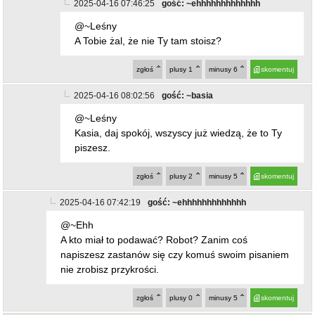
2025-04-16 07:46:25
gość: ~ehhhhhhhhhhhhh
@~Leśny
A Tobie żal, że nie Ty tam stoisz?
zgłoś
plusy
1
minusy
6
skomentuj
2025-04-16 08:02:56
gość: ~basia
@~Leśny
Kasia, daj spokój, wszyscy już wiedzą, że to Ty
piszesz.
zgłoś
plusy
2
minusy
5
skomentuj
2025-04-16 07:42:19
gość: ~ehhhhhhhhhhhhh
@~Ehh
A kto miał to podawać? Robot? Zanim coś
napiszesz zastanów się czy komuś swoim pisaniem
nie zrobisz przykrości.
zgłoś
plusy
0
minusy
5
skomentuj