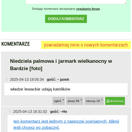
Dodając komentarz akceptujesz
regulamin forum
DODAJ KOMENTARZ
KOMENTARZE
powiadamiaj mnie o nowych komentarzach
Niedziela palmowa i jarmark wielkanocny w
Bardzie [foto]
2025-04-13 16:05:34
gość: ~ janek
władze lewackie udają katolików
zgłoś
plusy
58
minusy
16
skomentuj
2025-04-13 16:31:02
gość: ~He
ten komentarz jest jednym z najgorzej ocenianych, kliknij
jeśli chcesz go zobaczyć