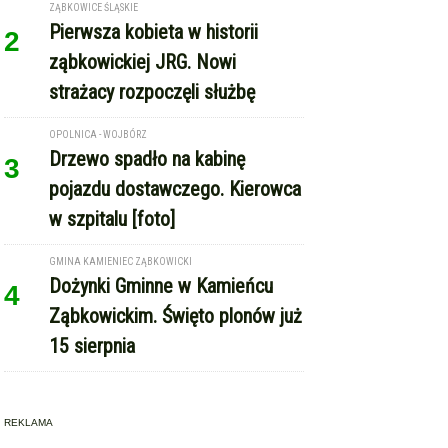
ZĄBKOWICE ŚLĄSKIE
Pierwsza kobieta w historii
2
ząbkowickiej JRG. Nowi
strażacy rozpoczęli służbę
OPOLNICA - WOJBÓRZ
Drzewo spadło na kabinę
3
pojazdu dostawczego. Kierowca
w szpitalu [foto]
GMINA KAMIENIEC ZĄBKOWICKI
Dożynki Gminne w Kamieńcu
4
Ząbkowickim. Święto plonów już
15 sierpnia