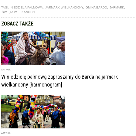
TAGI:
NIEDZIELA PALMOWA
,
JARMARK WIELKANOCNY
,
GMINA BARDO
,
JARMARK
,
ŚWIĘTA WIELKANOCNE
ZOBACZ TAKŻE
ARTYKUŁ
W niedzielę palmową zapraszamy do Barda na jarmark
wielkanocny [harmonogram]