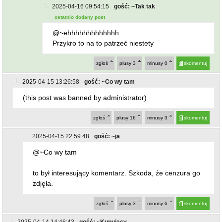
zgłoś
plusy
0
minusy
5
skomentuj
2025-04-16 09:54:15
gość: ~Tak tak
ostatnio dodany post
@~ehhhhhhhhhhhhh
Przykro to na to patrzeć niestety
zgłoś
plusy
3
minusy
0
skomentuj
2025-04-15 13:26:58
gość: ~Co wy tam
(this post was banned by administrator)
zgłoś
plusy
16
minusy
3
skomentuj
2025-04-15 22:59:48
gość: ~ja
@~Co wy tam
to był interesujący komentarz. Szkoda, że cenzura go
zdjęła.
zgłoś
plusy
3
minusy
6
skomentuj