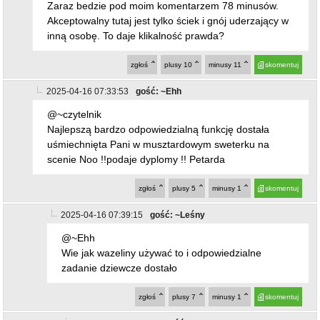
na bank napisał zainteresowany lub ktoś na zlecenie.
Zaraz bedzie pod moim komentarzem 78 minusów.
Akceptowalny tutaj jest tylko ściek i gnój uderzający w
inną osobę. To daje klikalność prawda?
zgłoś
plusy
10
minusy
11
skomentuj
2025-04-16 07:33:53
gość: ~Ehh
@~czytelnik
Najlepszą bardzo odpowiedzialną funkcję dostała
uśmiechnięta Pani w musztardowym sweterku na
scenie Noo !!podaje dyplomy !! Petarda
zgłoś
plusy
5
minusy
1
skomentuj
2025-04-16 07:39:15
gość: ~Leśny
@~Ehh
Wie jak wazeliny używać to i odpowiedzialne
zadanie dziewcze dostało
zgłoś
plusy
7
minusy
1
skomentuj