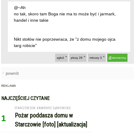
2025-04-16 08:11:45
gość: ~jaa
@~Ah
no tak, skoro tam Boga nie ma to może być i jarmark,
handel i inne takie
Nikt stołów nie poprzewraca, że "z domu mojego ojca
targ robicie"
zgłoś
plusy
26
minusy
3
skomentuj
powrót
REKLAMA
NAJCZĘŚCIEJ CZYTANE
STARCZÓW [GM. KAMIENIEC ZĄBKOWICKI]
Pożar poddasza domu w
1
Starczowie [foto] [aktualizacja]