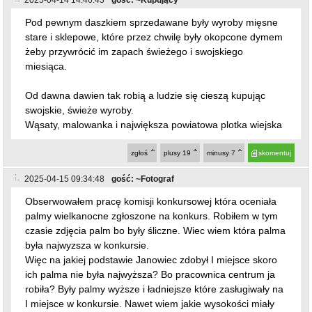
2025-04-14 14:46:43
gość: ~Kupujący
Pod pewnym daszkiem sprzedawane były wyroby mięsne
stare i sklepowe, które przez chwilę były okopcone dymem
żeby przywrócić im zapach świeżego i swojskiego
miesiąca.
Od dawna dawien tak robią a ludzie się cieszą kupując
swojskie, świeże wyroby.
Wąsaty, malowanka i największa powiatowa plotka wiejska
zgłoś
plusy
19
minusy
7
skomentuj
2025-04-15 09:34:48
gość: ~Fotograf
Obserwowałem pracę komisji konkursowej która oceniała
palmy wielkanocne zgłoszone na konkurs. Robiłem w tym
czasie zdjęcia palm bo były śliczne. Wiec wiem która palma
była najwyzsza w konkursie.
Więc na jakiej podstawie Janowiec zdobył I miejsce skoro
ich palma nie była najwyższa? Bo pracownica centrum ja
robiła? Były palmy wyższe i ładniejsze które zasługiwały na