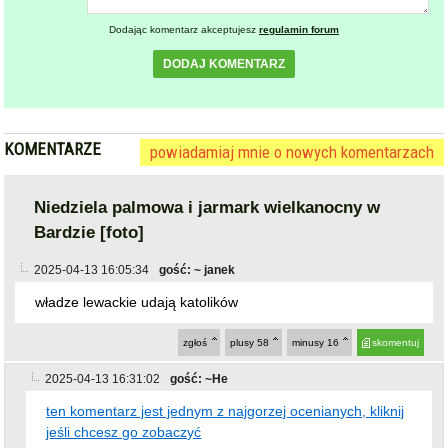
Dodając komentarz akceptujesz
regulamin forum
DODAJ KOMENTARZ
KOMENTARZE
powiadamiaj mnie o nowych komentarzach
Niedziela palmowa i jarmark wielkanocny w
Bardzie [foto]
2025-04-13 16:05:34
gość: ~ janek
władze lewackie udają katolików
zgłoś
plusy
58
minusy
16
skomentuj
2025-04-13 16:31:02
gość: ~He
ten komentarz jest jednym z najgorzej ocenianych, kliknij