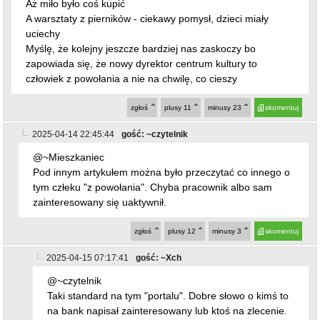
i smaczna robota
Aż miło było coś kupić
A warsztaty z pierników - ciekawy pomysł, dzieci miały
uciechy
Myślę, że kolejny jeszcze bardziej nas zaskoczy bo
zapowiada się, że nowy dyrektor centrum kultury to
człowiek z powołania a nie na chwilę, co cieszy
zgłoś
plusy
11
minusy
23
skomentuj
2025-04-14 22:45:44
gość: ~czytelnik
@~Mieszkaniec
Pod innym artykułem można było przeczytać co innego o
tym człeku "z powołania". Chyba pracownik albo sam
zainteresowany się uaktywnił.
zgłoś
plusy
12
minusy
3
skomentuj
2025-04-15 07:17:41
gość: ~Xch
@~czytelnik
Taki standard na tym "portalu". Dobre słowo o kimś to