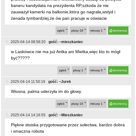
pewien znany mieszkaniec Laskówki,który nienawidzi
prawicy i kościoła,jarmark wielkanocny zaczął od pocięcia
baneru kandydata na prezydenta RP,szkoda że nie
zauważył kamerki na balkonie,która go nagrała,wstyd i
żenada tymbardziej,że ów pan pracuje w oświacie
zgłoś
plusy
18
minusy
1
skomentuj
2025-04-14 08:58:20
gość: ~mieszkaniec
w Laskówce nie ma już Antka ani Mietka,więc kto to mógł
być?????
zgłoś
plusy
1
minusy
0
skomentuj
2025-04-14 11:50:19
gość: ~Jurek
Wiosna, palma uderzyła im do głowy.
zgłoś
plusy
10
minusy
1
skomentuj
2025-04-14 14:16:55
gość: ~Mieszkaniec
Piękne stoiska przygotowane przez sołectwa, bardzo dobra