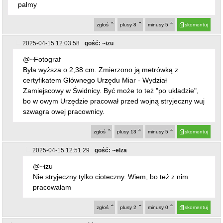
I miejsce w konkursie. Nawet wiem jakie wysokości miały
palmy
zgłoś
plusy
8
minusy
5
skomentuj
2025-04-15 12:03:58
gość: ~izu
@~Fotograf
Była wyższa o 2,38 cm. Zmierzono ją metrówką z
certyfikatem Głównego Urzędu Miar - Wydział
Zamiejscowy w Świdnicy. Być może to też "po układzie",
bo w owym Urzędzie pracował przed wojną stryjeczny wuj
szwagra owej pracownicy.
zgłoś
plusy
13
minusy
5
skomentuj
2025-04-15 12:51:29
gość: ~elza
@~izu
Nie stryjeczny tylko cioteczny. Wiem, bo też z nim
pracowałam
zgłoś
plusy
2
minusy
0
skomentuj