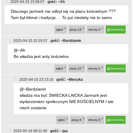
2025-04-15 15:06:07
gość: ~Ah
Dlaczego jarmark nie odbył się na placu kościelnym ???
Tam był klimat i tradycja…. To już niestety nie to samo.
zgłoś
plusy
13
minusy
4
skomentuj
2025-04-15 15:19:37
gość: ~Bardzianin
@~Ah
Bo władza jest anty kościelna
zgłoś
plusy
22
minusy
0
skomentuj
2025-04-15 23:13:16
gość: ~Mieszka
@~Bardzianin
władza ma być ŚWIECKA LAICKA Jarmark jest
wydarzeniem społecznym NIE KOŚCIELNYM I tak
niech zostanie
zgłoś
plusy
6
minusy
8
skomentuj