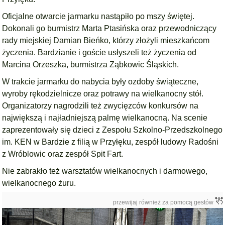
Oficjalne otwarcie jarmarku nastąpiło po mszy świętej.
Dokonali go burmistrz Marta Ptasińska oraz przewodniczący
rady miejskiej Damian Bieńko, którzy złożyli mieszkańcom
życzenia. Bardzianie i goście usłyszeli też życzenia od
Marcina Orzeszka, burmistrza Ząbkowic Śląskich.
W trakcie jarmarku do nabycia były ozdoby świąteczne,
wyroby rękodzielnicze oraz potrawy na wielkanocny stół.
Organizatorzy nagrodzili też zwycięzców konkursów na
największą i najładniejszą palmę wielkanocną. Na scenie
zaprezentowały się dzieci z Zespołu Szkolno-Przedszkolnego
im. KEN w Bardzie z filią w Przyłęku, zespół ludowy Radośni
z Wróblowic oraz zespół Spit Fart.
Nie zabrakło też warsztatów wielkanocnych i darmowego,
wielkanocnego żuru.
przewijaj również za pomocą gestów