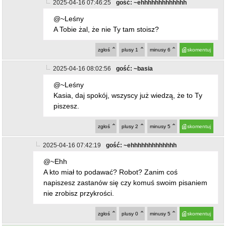
2025-04-16 07:46:25
gość: ~ehhhhhhhhhhhhh
@~Leśny
A Tobie żal, że nie Ty tam stoisz?
zgłoś
plusy
1
minusy
6
skomentuj
2025-04-16 08:02:56
gość: ~basia
@~Leśny
Kasia, daj spokój, wszyscy już wiedzą, że to Ty
piszesz.
zgłoś
plusy
2
minusy
5
skomentuj
2025-04-16 07:42:19
gość: ~ehhhhhhhhhhhhh
@~Ehh
A kto miał to podawać? Robot? Zanim coś
napiszesz zastanów się czy komuś swoim pisaniem
nie zrobisz przykrości.