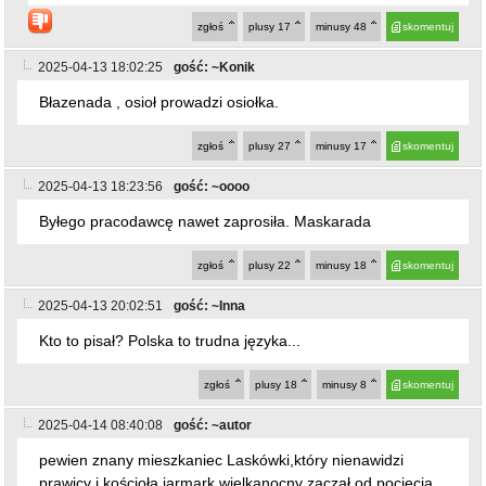
jeśli chcesz go zobaczyć
zgłoś
plusy
17
minusy
48
skomentuj
2025-04-13 18:02:25
gość: ~Konik
Błazenada , osioł prowadzi osiołka.
zgłoś
plusy
27
minusy
17
skomentuj
2025-04-13 18:23:56
gość: ~oooo
Byłego pracodawcę nawet zaprosiła. Maskarada
zgłoś
plusy
22
minusy
18
skomentuj
2025-04-13 20:02:51
gość: ~Inna
Kto to pisał? Polska to trudna języka...
zgłoś
plusy
18
minusy
8
skomentuj
2025-04-14 08:40:08
gość: ~autor