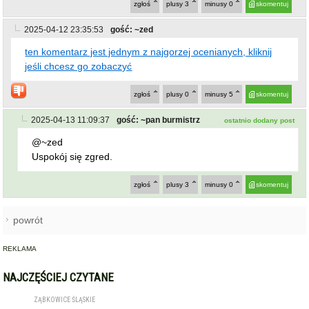
zgłoś
plusy
3
minusy
0
skomentuj
2025-04-12 23:35:53
gość: ~zed
ten komentarz jest jednym z najgorzej ocenianych, kliknij
jeśli chcesz go zobaczyć
zgłoś
plusy
0
minusy
5
skomentuj
2025-04-13 11:09:37
gość: ~pan burmistrz
ostatnio dodany post
@~zed
Uspokój się zgred.
zgłoś
plusy
3
minusy
0
skomentuj
powrót
REKLAMA
NAJCZĘŚCIEJ CZYTANE
ZĄBKOWICE ŚLĄSKIE