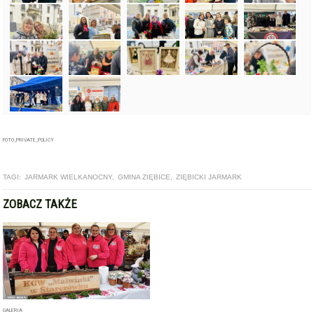
FOTO_PRIVATE_POLICY
TAGI:
JARMARK WIELKANOCNY
,
GMINA ZIĘBICE
,
ZIĘBICKI JARMARK
ZOBACZ TAKŻE
GALERIA