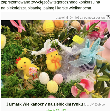
zaprezentowano zwycięzców
tegorocznego konkursu na
najpiękniejszą pisankę, palmę i kartkę wielkanocną.
przewijaj również za pomocą gestów
Jarmark Wielkanocny na ziębickim rynku
fot.: UM Ziębice
zdjęcie 25 z 52