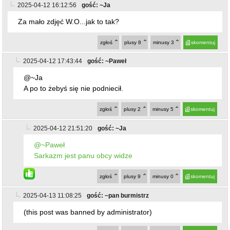
2025-04-12 16:12:56
gość: ~Ja
Za mało zdjęć W.O...jak to tak?
zgłoś
plusy
8
minusy
3
skomentuj
2025-04-12 17:43:44
gość: ~Paweł
@~Ja
A po to żebyś się nie podniecił.
zgłoś
plusy
2
minusy
5
skomentuj
2025-04-12 21:51:20
gość: ~Ja
@~Paweł
Sarkazm jest panu obcy widze
zgłoś
plusy
9
minusy
0
skomentuj
2025-04-13 11:08:25
gość: ~pan burmistrz
(this post was banned by administrator)