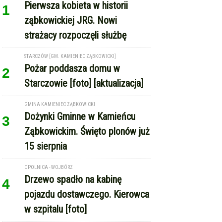
Pierwsza kobieta w historii
1
ząbkowickiej JRG. Nowi
strażacy rozpoczęli służbę
STARCZÓW [GM. KAMIENIEC ZĄBKOWICKI]
Pożar poddasza domu w
2
Starczowie [foto] [aktualizacja]
GMINA KAMIENIEC ZĄBKOWICKI
Dożynki Gminne w Kamieńcu
3
Ząbkowickim. Święto plonów już
15 sierpnia
OPOLNICA - WOJBÓRZ
Drzewo spadło na kabinę
4
pojazdu dostawczego. Kierowca
w szpitalu [foto]