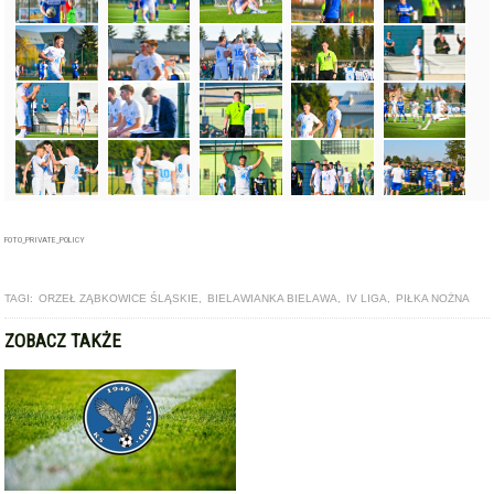
FOTO_PRIVATE_POLICY
TAGI:
ORZEŁ ZĄBKOWICE ŚLĄSKIE
,
BIELAWIANKA BIELAWA
,
IV LIGA
,
PIŁKA NOŻNA
ZOBACZ TAKŻE