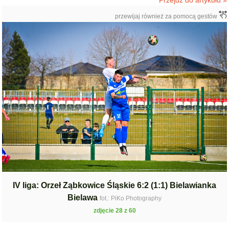
Przejdź do artykułu »
przewijaj również za pomocą gestów
IV liga: Orzeł Ząbkowice Śląskie 6:2 (1:1) Bielawianka
Bielawa
fot.: PiKo Photography
zdjęcie 28 z 60