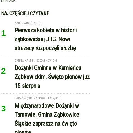
REKLAMA
NAJCZĘŚCIEJ CZYTANE
ZĄBKOWICE ŚLĄSKIE
Pierwsza kobieta w historii
1
ząbkowickiej JRG. Nowi
strażacy rozpoczęli służbę
GMINA KAMIENIEC ZĄBKOWICKI
Dożynki Gminne w Kamieńcu
2
Ząbkowickim. Święto plonów już
15 sierpnia
TARNÓW (GM. ZĄBKOWICE ŚLĄSKIE)
Międzynarodowe Dożynki w
3
Tarnowie. Gmina Ząbkowice
Śląskie zaprasza na święto
plonów