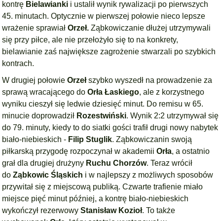
kontrę
Bielawianki
i ustalił wynik rywalizacji po pierwszych
45. minutach. Optycznie w pierwszej połowie nieco lepsze
wrażenie sprawiał
Orzeł.
Ząbkowiczanie dłużej utrzymywali
się przy piłce, ale nie przełożyło się to na konkrety,
bielawianie zaś największe zagrożenie stwarzali po szybkich
kontrach.
W drugiej połowie
Orzeł
szybko wyszedł na prowadzenie za
sprawą wracającego do
Orła Łaskiego
, ale z korzystnego
wyniku cieszył się ledwie dziesięć minut. Do remisu w 65.
minucie doprowadził
Rozestwiński
. Wynik 2:2 utrzymywał się
do 79. minuty, kiedy to do siatki gości trafił drugi nowy nabytek
biało-niebieskich -
Filip Stuglik
. Ząbkowiczanin swoją
piłkarską przygodę rozpoczynał w akademii
Orła
, a ostatnio
grał dla drugiej drużyny
Ruchu Chorzów
. Teraz wrócił
do
Ząbkowic Śląskich
i w najlepszy z możliwych sposobów
przywitał się z miejscową publiką. Czwarte trafienie miało
miejsce pięć minut później, a kontrę biało-niebieskich
wykończył rezerwowy
Stanisław Kozioł
. To także