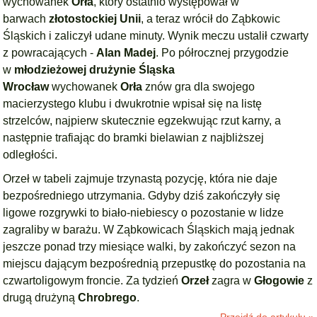
wychowanek
Orła
, który ostatnio występował w
barwach
złotostockiej Unii
, a teraz wrócił do Ząbkowic
Śląskich i zaliczył udane minuty. Wynik meczu ustalił czwarty
z powracających -
Alan Madej
. Po półrocznej przygodzie
w
młodzieżowej drużynie Śląska
Wrocław
wychowanek
Orła
znów gra dla swojego
macierzystego klubu i dwukrotnie wpisał się na listę
strzelców, najpierw skutecznie egzekwując rzut karny, a
następnie trafiając do bramki bielawian z najbliższej
odległości.
Orzeł w tabeli zajmuje trzynastą pozycję, która nie daje
bezpośredniego utrzymania. Gdyby dziś zakończyły się
ligowe rozgrywki to biało-niebiescy o pozostanie w lidze
zagraliby w barażu. W Ząbkowicach Śląskich mają jednak
jeszcze ponad trzy miesiące walki, by zakończyć sezon na
miejscu dającym bezpośrednią przepustkę do pozostania na
czwartoligowym froncie. Za tydzień
Orzeł
zagra w
Głogowie
z
drugą drużyną
Chrobrego
.