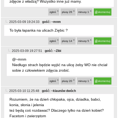
zdjęcie z władzą? Wszystko inne już mamy.
zgłoś
plusy
26
minusy
1
skomentuj
2025-03-09 19:24:33
gość: ~mnm
To była łapanka na ulicach Ziębic ?
zgłoś
plusy
14
minusy
5
skomentuj
2025-03-09 19:27:51
gość: ~Zibi
@~mnm
Niedługo strach będzie wyjść na ulicę żeby WO nie chciał
sobie z człowiekiem zdjęcia zrobić.
zgłoś
plusy
20
minusy
1
skomentuj
2025-03-10 11:25:48
gość: ~klaunów dwóch
Rozumiem, że na dzień chłopaka, ojca, dziadka, babci,
konia, słonia i jelenia
też będą coś rozdawać? Dlaczego tylko na dzień kobiet?
Facetom i zwierzętom