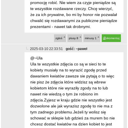
promocję robić. Nie wiem za czyje pieniądze są
te wszystkie rozdawane rzeczy. Chcę wierzyć,
że za ich prywatne, bo mi by honor nie pozwalał
chwalić się rozdawanymi za publiczne pieniądze
prezentami - nawet tak drobnymi.
zgłoś
plusy
8
minusy
1
skomentuj
2025-03-10 22:33:51
gość: ~paweł
@~Ula
Ula te wszystkie zdjęcia co są w sieci to te
kobiety musiały na to wyrazić zgodę przed
dawaniem kwiatów zawsze sie pytają o to więc
nie pisz że zdjęcia które widzisz są wbrew
kobietom które nie wyraziły zgody na to lub
nawet nie wiedzą o tym że robiono im
zdjęcia.Zyjesz w kraju gdzie nie wszystko jest
dozwolone ale jak wyrazisz zgodę to nie ma z
tym zadnego problemu.Jeżeli ty wolisz się
schować w sklepie lub gdzieś za murem bo nie
chcesz dostać kwiatów na dzien kobiet to jest