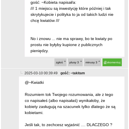
gość: ~Kobieta napisał/a:
/// 1 miejscu są inwestycję które później i tak
skrytykujecie i polityka to ja od takich ludzi nie
chcę kwiatów ///
No i znowu ... nie ma sprawy, bo te kwiaty po
prostu nie byłyby kupione z publicznych
pieniędzy.
zgłoś
plusy
3
minusy
3
skomentuj
2025-03-10 00:39:49
gość: ~takitam
@~Kwiatki
Rozumiem tok Twojego rozumowania, ale z tego
co napisałeś (albo napisałaś) wynikałoby, że
kobiety zasługują na szacunek tylko dlatego że są
kobietami.
Jeśli tak, to zechcesz wyjaśnić .... DLACZEGO ?