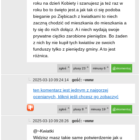
roku na dzień Kobiety i szanujesz ja też raz w
roku bo to święto jest.a jak tak ci się podoba
bieganie po Ziębicach z kwiatkami to niech
zaczną chodzić od mieszkania do mieszkania a
ty się do nich dołącz. A i niech wydają swoje
prywatne ciężko zarobione pieniądze. Bo żaden
z nich by nie kupił tych kwiatów ze swoich
funduszy tylko z pieniędzy gminy. A to jest
różnica.
zgłoś
plusy
23
minusy
6
skomentuj
2025-03-10 09:24:14
gość: ~www
ten komentarz jest jednym z najgorzej
ocenianych, kliknij jeśli chcesz go zobaczyć
zgłoś
plusy
8
minusy
19
skomentuj
2025-03-10 09:28:26
gość: ~www
@~Kwiatki
Widzisz masz takie same potwierdzenie jak u