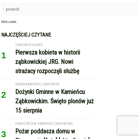
powrót
REKLAMA
NAJCZĘŚCIEJ CZYTANE
ZĄBKOWICE ŚLĄSKIE
Pierwsza kobieta w historii
1
ząbkowickiej JRG. Nowi
strażacy rozpoczęli służbę
GMINA KAMIENIEC ZĄBKOWICKI
Dożynki Gminne w Kamieńcu
2
Ząbkowickim. Święto plonów już
15 sierpnia
STARCZÓW [GM. KAMIENIEC ZĄBKOWICKI]
Pożar poddasza domu w
3