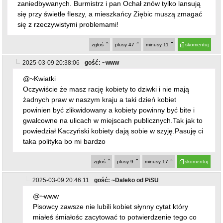
zaniedbywanych. Burmistrz i pan Ochał znów tylko lansują
się przy świetle fleszy, a mieszkańcy Ziębic muszą zmagać
się z rzeczywistymi problemami!
zgłoś
plusy
47
minusy
11
skomentuj
2025-03-09 20:38:06
gość: ~www
@~Kwiatki
Oczywiście że masz rację kobiety to dziwki i nie mają
żadnych praw w naszym kraju a taki dzień kobiet
powinien być zlikwidowany a kobiety powinny być bite i
gwałcowne na ulicach w miejscach publicznych.Tak jak to
powiedział Kaczyński kobiety dają sobie w szyję.Pasuję ci
taka polityka bo mi bardzo
zgłoś
plusy
9
minusy
17
skomentuj
2025-03-09 20:46:11
gość: ~Daleko od PiSU
@~www
Pisowcy zawsze nie lubili kobiet słynny cytat który
miałeś śmiałośc zacytować to potwierdzenie tego co