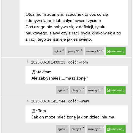
Otóż moim zdaniem, szacunek to coś co się
zdobywa latami lub całym swoim życiem.
Coś czego nie nabywa się z definicji, tytułu
naukowego, sławy czy z racji bycia kimkolwiek albo
z racji tego że istnieje jakieś święto.
zgłoś
plusy
30
minusy
10
skomentuj
2025-03-10 14:09:23
gość: ~Tom
@~takitam
Ale zabłysnałeś....masz żonę?
zgłoś
plusy
2
minusy
3
skomentuj
2025-03-10 14:17:44
gość: ~www
@~Tom
Jak on może mieć żonę jak on dzieci nie ma
zgłoś
plusy
1
minusy
5
skomentuj