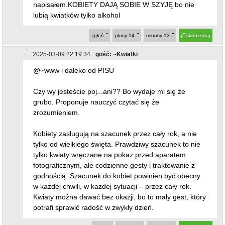
napisałem.KOBIETY DAJĄ SOBIE W SZYJĘ bo nie
lubią kwiatków tylko alkohol
zgłoś
plusy
14
minusy
13
skomentuj
2025-03-09 22:19:34
gość: ~Kwiatki
@~www i daleko od PISU
Czy wy jesteście poj...ani?? Bo wydaje mi się że
grubo. Proponuje nauczyć czytać się że
zrozumieniem.
Kobiety zasługują na szacunek przez cały rok, a nie
tylko od wielkiego święta. Prawdziwy szacunek to nie
tylko kwiaty wręczane na pokaz przed aparatem
fotograficznym, ale codzienne gesty i traktowanie z
godnością. Szacunek do kobiet powinien być obecny
w każdej chwili, w każdej sytuacji – przez cały rok.
Kwiaty można dawać bez okazji, bo to mały gest, który
potrafi sprawić radość w zwykły dzień.