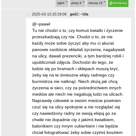
zgłoś
plusy
4
minusy
10
skomentuj
2025-03-10 20:29:06
gość: ~Ula
@~paweł
Tu nie chodzi o to, czy komuś kwiatki i życzenie
przeszkadzają czy nie. Chodzi o to, że nie
każdy może sobie życzyć aby mu ci akurat
panowie osobiście składali życzenia, nagabywali
na ulicy, dawali prezenciki, a tym bardziej robili i
upubliczniali zdjęcia. Dochodzi do tego, że
ludzie się po bramach i sklepach muszą kryć,
żeby się na te śmieszne ekipy radnego czy
burmistrza nie natknąć. Niech złożą jak chcą
życzenia w sieci, czy za pośrednictwem innych
mediów ale niech nie nagabują ludzi na ulicach.
Naprawdę człowiek w swoim mieście powinien
czuć się na ulicy spokojnie a nie rozglądać się
czy nawiedzony radny ze swoją ekipą go za
chwile nie dopadnie cię z jakimś kwiatkiem,
balonikiem czy innym cukierkiem i nie będzie
chciał fotografować żeby sobie czyimś kosztem