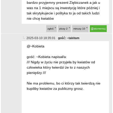
bardzo przyjemny prezent Ziębiczanek a jak u
was na 1 miejscu są inwestycję które później i
tak skrytykujecie i polityka to ja od takich ludzi
nie chcę kwiatów
zgłoś
plusy
2
minusy
10
skomentuj
2025-03-10 18:35:01
gość: ~takitam
@~Kobieta
gość: ~Kobieta napisał/a:
/// Nigdy w życiu nie przyjeła by kwiatów od
człowieka który twierdzi że to z naszych
pieniędzy ///
Nie ma problemu, bo ci którzy tak twierdzą nie
kupiliby kwiatów za publiczny grosz.