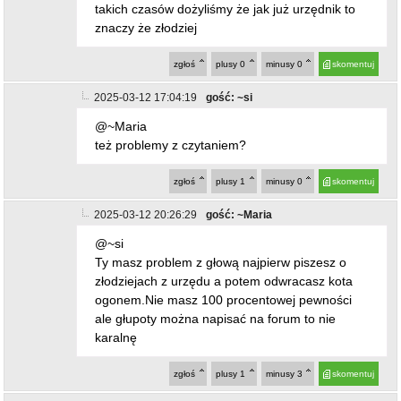
takich czasów dożyliśmy że jak już urzędnik to
znaczy że złodziej
zgłoś
plusy
0
minusy
0
skomentuj
2025-03-12 17:04:19
gość: ~si
@~Maria
też problemy z czytaniem?
zgłoś
plusy
1
minusy
0
skomentuj
2025-03-12 20:26:29
gość: ~Maria
@~si
Ty masz problem z głową najpierw piszesz o
złodziejach z urzędu a potem odwracasz kota
ogonem.Nie masz 100 procentowej pewności
ale głupoty można napisać na forum to nie
karalnę
zgłoś
plusy
1
minusy
3
skomentuj