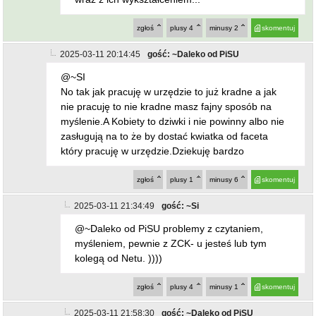
zgłoś
plusy
4
minusy
2
skomentuj
2025-03-11 20:14:45
gość: ~Daleko od PiSU
@~SI
No tak jak pracuję w urzędzie to już kradne a jak
nie pracuję to nie kradne masz fajny sposób na
myślenie.A Kobiety to dziwki i nie powinny albo nie
zasługują na to że by dostać kwiatka od faceta
który pracuję w urzędzie.Dziekuję bardzo
zgłoś
plusy
1
minusy
6
skomentuj
2025-03-11 21:34:49
gość: ~Si
@~Daleko od PiSU problemy z czytaniem,
myśleniem, pewnie z ZCK- u jesteś lub tym
kolegą od Netu. ))))
zgłoś
plusy
4
minusy
1
skomentuj
2025-03-11 21:58:30
gość: ~Daleko od PiSU