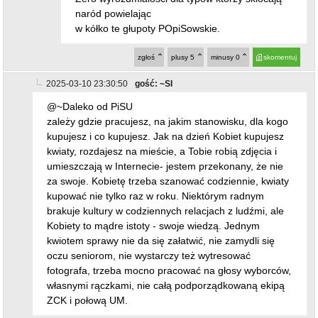
naród powielając
w kółko te głupoty POpiSowskie.
zgłoś
plusy
5
minusy
0
skomentuj
2025-03-10 23:30:50
gość: ~SI
@~Daleko od PiSU
zależy gdzie pracujesz, na jakim stanowisku, dla kogo
kupujesz i co kupujesz. Jak na dzień Kobiet kupujesz
kwiaty, rozdajesz na mieście, a Tobie robią zdjęcia i
umieszczają w Internecie- jestem przekonany, że nie
za swoje. Kobietę trzeba szanować codziennie, kwiaty
kupować nie tylko raz w roku. Niektórym radnym
brakuje kultury w codziennych relacjach z ludźmi, ale
Kobiety to mądre istoty - swoje wiedzą. Jednym
kwiotem sprawy nie da się załatwić, nie zamydli się
oczu seniorom, nie wystarczy też wytresować
fotografa, trzeba mocno pracować na głosy wyborców,
własnymi rączkami, nie całą podporządkowaną ekipą
ZCK i połową UM.