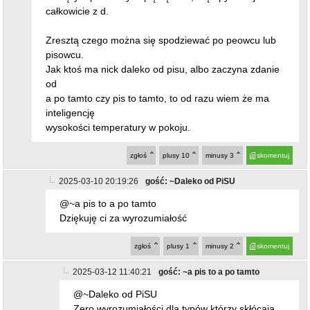
całkowicie z d.
Zresztą czego można się spodziewać po peowcu lub
pisowcu.
Jak ktoś ma nick daleko od pisu, albo zaczyna zdanie
od
a po tamto czy pis to tamto, to od razu wiem że ma
inteligencję
wysokości temperatury w pokoju.
zgłoś
plusy
10
minusy
3
skomentuj
2025-03-10 20:19:26
gość: ~Daleko od PiSU
@~a pis to a po tamto
Dziękuję ci za wyrozumiałość
zgłoś
plusy
1
minusy
2
skomentuj
2025-03-12 11:40:21
gość: ~a pis to a po tamto
@~Daleko od PiSU
Zero wyrozumiałości dla typów którzy skłócają