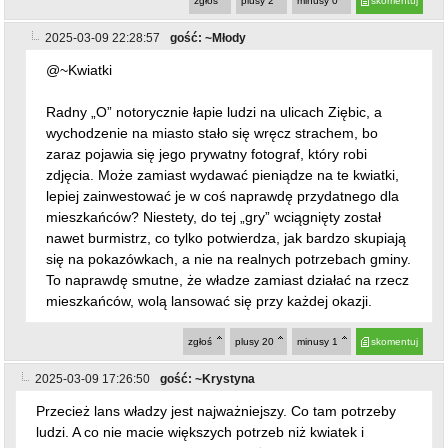
zgłoś
plusy
2
minusy
0
skomentuj
2025-03-09 22:28:57
gość: ~Młody
@~Kwiatki
Radny „O” notorycznie łapie ludzi na ulicach Ziębic, a
wychodzenie na miasto stało się wręcz strachem, bo
zaraz pojawia się jego prywatny fotograf, który robi
zdjęcia. Może zamiast wydawać pieniądze na te kwiatki,
lepiej zainwestować je w coś naprawdę przydatnego dla
mieszkańców? Niestety, do tej „gry” wciągnięty został
nawet burmistrz, co tylko potwierdza, jak bardzo skupiają
się na pokazówkach, a nie na realnych potrzebach gminy.
To naprawdę smutne, że władze zamiast działać na rzecz
mieszkańców, wolą lansować się przy każdej okazji.
zgłoś
plusy
20
minusy
1
skomentuj
2025-03-09 17:26:50
gość: ~Krystyna
Przecież lans władzy jest najważniejszy. Co tam potrzeby
ludzi. A co nie macie większych potrzeb niż kwiatek i