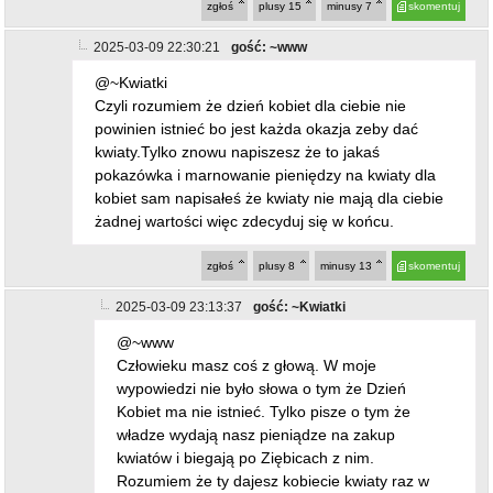
zgłoś
plusy
15
minusy
7
skomentuj
2025-03-09 22:30:21
gość: ~www
@~Kwiatki
Czyli rozumiem że dzień kobiet dla ciebie nie
powinien istnieć bo jest każda okazja zeby dać
kwiaty.Tylko znowu napiszesz że to jakaś
pokazówka i marnowanie pieniędzy na kwiaty dla
kobiet sam napisałeś że kwiaty nie mają dla ciebie
żadnej wartości więc zdecyduj się w końcu.
zgłoś
plusy
8
minusy
13
skomentuj
2025-03-09 23:13:37
gość: ~Kwiatki
@~www
Człowieku masz coś z głową. W moje
wypowiedzi nie było słowa o tym że Dzień
Kobiet ma nie istnieć. Tylko pisze o tym że
władze wydają nasz pieniądze na zakup
kwiatów i biegają po Ziębicach z nim.
Rozumiem że ty dajesz kobiecie kwiaty raz w