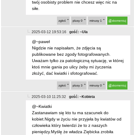
twój osobisty problem nie chcesz więc nic na
siłe.
zgłoś
plusy
0
minusy
1
skomentuj
2025-03-12 19:53:16
gość: ~Ula
@~paweł
Nigdzie nie napisałam, że zdjęcia są
publikowane bez zgody fotografowanych.
Uważam tylko za patologiczną sytuację, w której
ktoś mnie gania po ulicy żeby mi życzenia
złożyć, dać kwiatki i sfotografować.
zgłoś
plusy
3
minusy
0
skomentuj
2025-03-10 11:25:32
gość: ~Kobieta
@~Kwiatki
Zastanawiam się kto tu ma szacunek do
kobiet.Nigdy w życiu nie przyjeła by kwiatów od
człowieka który twierdzi że to z naszych
pieniędzy.Myślę że władza Ziębicka zrobiła