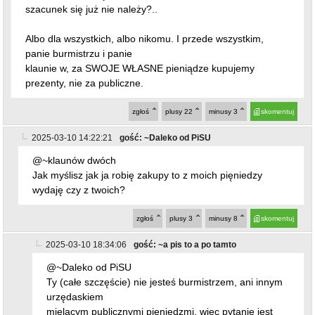
szacunek się już nie należy?..
Albo dla wszystkich, albo nikomu. I przede wszystkim,
panie burmistrzu i panie
klaunie w, za SWOJE WŁASNE pieniądze kupujemy
prezenty, nie za publiczne.
zgłoś
plusy
22
minusy
3
skomentuj
2025-03-10 14:22:21
gość: ~Daleko od PiSU
@~klaunów dwóch
Jak myślisz jak ja robię zakupy to z moich pięniedzy
wydaję czy z twoich?
zgłoś
plusy
3
minusy
8
skomentuj
2025-03-10 18:34:06
gość: ~a pis to a po tamto
@~Daleko od PiSU
Ty (całe szczęście) nie jesteś burmistrzem, ani innym
urzędaskiem
mielącym publicznymi pięniędzmi, więc pytanie jest