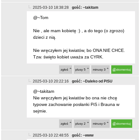
2025-03-10 18:38:28
gość: ~takitam
@~Tom
Nie , ale mam kobietę :) , a do tego (o zgrozo)
dzieci z nią.
Nie wręczyłem jej kwiatów, bo ONA NIE CHCE.
Tzw. święto kobiet uważa za CYRK.
zgłoś
plusy
5
minusy
3
skomentuj
2025-03-10 20:22:16
gość: ~Daleko od PiSU
@~takitam
Nie wręczyłem jej kwiatów bo ona nie chcę
typowe zachowanie posłanki PiS i Brauna w
sejmie.
zgłoś
plusy
2
minusy
0
skomentuj
2025-03-10 22:48:55
gość: ~www