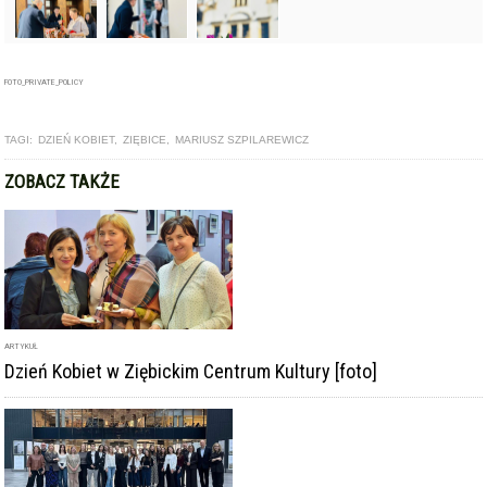
FOTO_PRIVATE_POLICY
TAGI:
DZIEŃ KOBIET
,
ZIĘBICE
,
MARIUSZ SZPILAREWICZ
ZOBACZ TAKŻE
ARTYKUŁ
Dzień Kobiet w Ziębickim Centrum Kultury [foto]