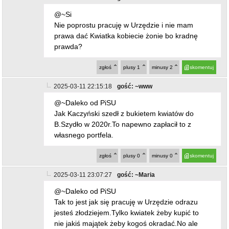
@~Si
Nie poprostu pracuję w Urzędzie i nie mam
prawa dać Kwiatka kobiecie żonie bo kradnę
prawda?
zgłoś
plusy
1
minusy
2
skomentuj
2025-03-11 22:15:18
gość: ~www
@~Daleko od PiSU
Jak Kaczyński szedł z bukietem kwiatów do
B.Szydło w 2020r.To napewno zapłacił to z
własnego portfela.
zgłoś
plusy
0
minusy
0
skomentuj
2025-03-11 23:07:27
gość: ~Maria
@~Daleko od PiSU
Tak to jest jak się pracuję w Urzędzie odrazu
jesteś złodziejem.Tylko kwiatek żeby kupić to
nie jakiś majątek żeby kogoś okradać.No ale