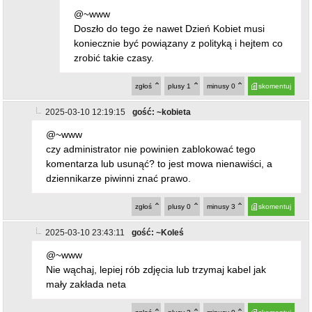
@~www
Doszło do tego że nawet Dzień Kobiet musi
koniecznie być powiązany z polityką i hejtem co
zrobić takie czasy.
zgłoś
plusy
1
minusy
0
skomentuj
2025-03-10 12:19:15
gość: ~kobieta
@~www
czy administrator nie powinien zablokować tego
komentarza lub usunąć? to jest mowa nienawiści, a
dziennikarze piwinni znać prawo.
zgłoś
plusy
0
minusy
3
skomentuj
2025-03-10 23:43:11
gość: ~Koleś
@~www
Nie wąchaj, lepiej rób zdjęcia lub trzymaj kabel jak
mały zakłada neta