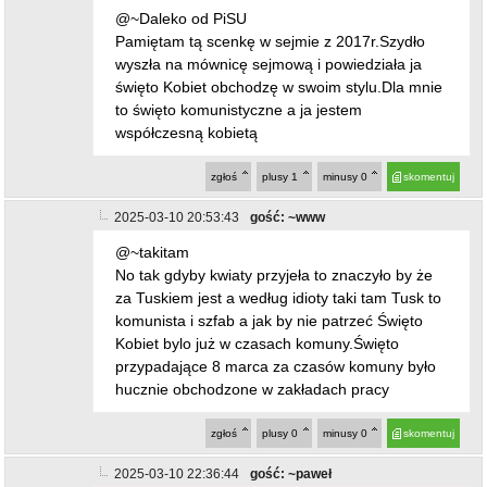
@~Daleko od PiSU
Pamiętam tą scenkę w sejmie z 2017r.Szydło
wyszła na mównicę sejmową i powiedziała ja
święto Kobiet obchodzę w swoim stylu.Dla mnie
to święto komunistyczne a ja jestem
współczesną kobietą
zgłoś
plusy
1
minusy
0
skomentuj
2025-03-10 20:53:43
gość: ~www
@~takitam
No tak gdyby kwiaty przyjeła to znaczyło by że
za Tuskiem jest a według idioty taki tam Tusk to
komunista i szfab a jak by nie patrzeć Święto
Kobiet bylo już w czasach komuny.Święto
przypadające 8 marca za czasów komuny było
hucznie obchodzone w zakładach pracy
zgłoś
plusy
0
minusy
0
skomentuj
2025-03-10 22:36:44
gość: ~paweł