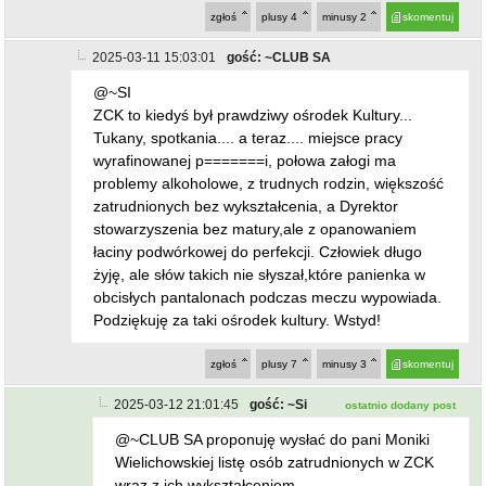
zgłoś
plusy
4
minusy
2
skomentuj
2025-03-11 15:03:01
gość: ~CLUB SA
@~SI
ZCK to kiedyś był prawdziwy ośrodek Kultury...
Tukany, spotkania.... a teraz.... miejsce pracy
wyrafinowanej p=======i, połowa załogi ma
problemy alkoholowe, z trudnych rodzin, większość
zatrudnionych bez wykształcenia, a Dyrektor
stowarzyszenia bez matury,ale z opanowaniem
łaciny podwórkowej do perfekcji. Człowiek długo
żyję, ale słów takich nie słyszał,które panienka w
obcisłych pantalonach podczas meczu wypowiada.
Podziękuję za taki ośrodek kultury. Wstyd!
zgłoś
plusy
7
minusy
3
skomentuj
2025-03-12 21:01:45
gość: ~Si
ostatnio dodany post
@~CLUB SA proponuję wysłać do pani Moniki
Wielichowskiej listę osób zatrudnionych w ZCK
wraz z ich wykształceniem...