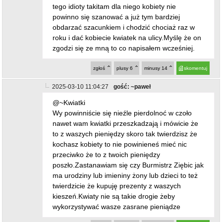
tego idioty takitam dla niego kobiety nie
powinno się szanować a już tym bardziej
obdarzać szacunkiem i chodzić chociaż raz w
roku i dać kobiecie kwiatek na ulicy.Myślę że on
zgodzi się ze mną to co napisałem wcześniej.
zgłoś
plusy
6
minusy
14
skomentuj
2025-03-10 11:04:27
gość: ~paweł
@~Kwiatki
Wy powinniście się nieźle pierdolnoć w czoło
nawet wam kwiatki przeszkadzają i mówicie że
to z waszych pieniędzy skoro tak twierdzisz że
kochasz kobiety to nie powinieneś mieć nic
przeciwko że to z twoich pieniędzy
poszło.Zastanawiam się czy Burmistrz Ziębic jak
ma urodziny lub imieniny żony lub dzieci to też
twierdzicie że kupuję prezenty z waszych
kieszeń.Kwiaty nie są takie drogie żeby
wykorzystywać wasze zasrane pieniądze