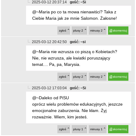
2025-03-12 20:37:14
gość: ~Si
@~Maria po co ta mowa nienawiści? Taka z
Ciebie Maria jak ze mnie Salomon. Żałosne!
zgłoś
plusy
2
minusy
2
skomentuj
2025-03-12 20:42:50
gość: ~si
@~Maria nie wzrusza co piszą o Kobietach?
Nie, nie wzrusza, ale kwiatki poruszający
temat.... Pa, pa, Marysia.
zgłoś
plusy
2
minusy
2
skomentuj
2025-03-12 17:03:04
gość: ~Si
@~Daleko od PiSU
oprócz wielu problemów edukacyjnych, jeszcze
emocjonalne zaburzenia. Nie kłam. Żyj
rozważnie. Wiem, kim jesteś.
zgłoś
plusy
1
minusy
1
skomentuj