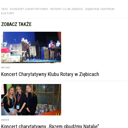
TAGI:
KONCERT CHARYTATYWNY
,
ROTARY CLUB ZIĘBICE
,
ZIĘBICKIE CENTRUM
KULTURY
ZOBACZ TAKŻE
ARTYKUŁ
Koncert Charytatywny Klubu Rotary w Ziębicach
GALERIA
Koncert charytatywny „Razem obudźmy Natalię”