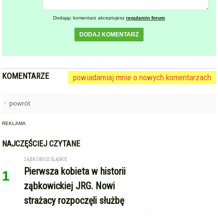
Dodając komentarz akceptujesz
regulamin forum
DODAJ KOMENTARZ
KOMENTARZE
powiadamiaj mnie o nowych komentarzach
powrót
REKLAMA
NAJCZĘŚCIEJ CZYTANE
ZĄBKOWICE ŚLĄSKIE
Pierwsza kobieta w historii
1
ząbkowickiej JRG. Nowi
strażacy rozpoczęli służbę