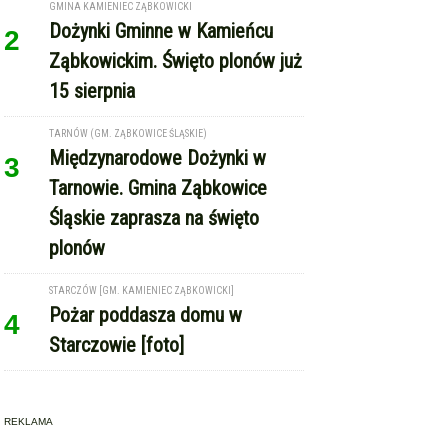
GMINA KAMIENIEC ZĄBKOWICKI
Dożynki Gminne w Kamieńcu
2
Ząbkowickim. Święto plonów już
15 sierpnia
TARNÓW (GM. ZĄBKOWICE ŚLĄSKIE)
Międzynarodowe Dożynki w
3
Tarnowie. Gmina Ząbkowice
Śląskie zaprasza na święto
plonów
STARCZÓW [GM. KAMIENIEC ZĄBKOWICKI]
Pożar poddasza domu w
4
Starczowie [foto]
REKLAMA