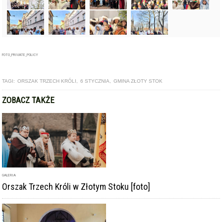
FOTO_PRIVATE_POLICY
TAGI:
ORSZAK TRZECH KRÓLI
,
6 STYCZNIA
,
GMINA ZŁOTY STOK
ZOBACZ TAKŻE
GALERIA
Orszak Trzech Króli w Złotym Stoku [foto]