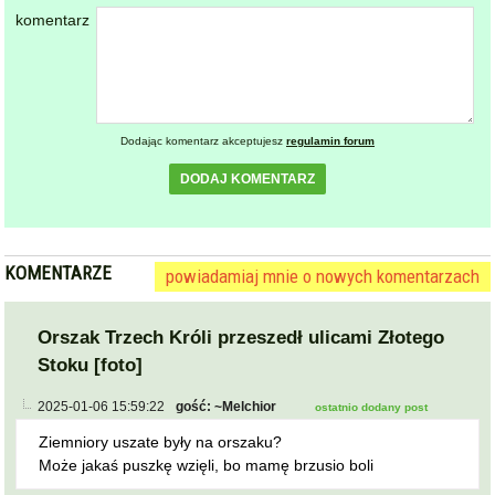
komentarz
Dodając komentarz akceptujesz
regulamin forum
DODAJ KOMENTARZ
KOMENTARZE
powiadamiaj mnie o nowych komentarzach
Orszak Trzech Króli przeszedł ulicami Złotego
Stoku [foto]
2025-01-06 15:59:22
gość: ~Melchior
ostatnio dodany post
Ziemniory uszate były na orszaku?
Może jakaś puszkę wzięli, bo mamę brzusio boli