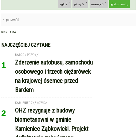
zgłoś
plusy
5
minusy
3
skomentuj
powrót
REKLAMA
NAJCZĘŚCIEJ CZYTANE
BARDO / PRZYŁĘK
Zderzenie autobusu, samochodu
1
osobowego i trzech ciężarówek
na krajowej ósemce przed
Bardem
KAMIENIEC ZĄBKOWICKI
OHZ rezygnuje z budowy
2
biometanowni w gminie
Kamieniec Ząbkowicki. Projekt