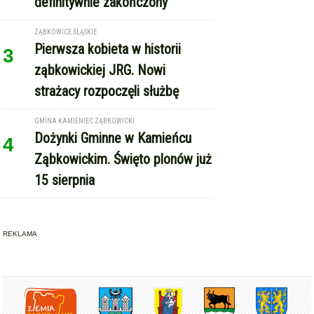
definitywnie zakończony
ZĄBKOWICE ŚLĄSKIE
Pierwsza kobieta w historii
3
ząbkowickiej JRG. Nowi
strażacy rozpoczęli służbę
GMINA KAMIENIEC ZĄBKOWICKI
Dożynki Gminne w Kamieńcu
4
Ząbkowickim. Święto plonów już
15 sierpnia
REKLAMA