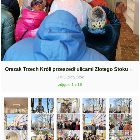
Orszak Trzech Króli przeszedł ulicami Złotego Stoku
fot.:
UMiG Złoty Stok
zdjęcie 1 z 19