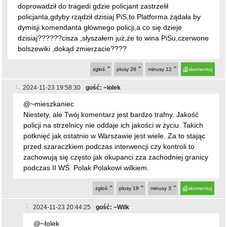
doprowadził do tragedi gdzie policjant zastrzelił
policjanta,gdyby rządził dzisiaj PiS,to Platforma żądała by
dymisji komendanta głównego policji,a co się dzieje
dzisiaj??????cisza ,słyszałem już,że to wina PiSu,czerwone
bolszewiki ,dokąd zmierzacie????
zgłoś
plusy
28
minusy
12
skomentuj
2024-11-23 19:58:30
gość: ~lolek
@~mieszkaniec
Niestety, ale Twój komentarz jest bardzo trafny. Jakość
policji na strzelnicy nie oddaje ich jakości w życiu. Takich
potknięć jak ostatnio w Warszawie jest wiele. Za to stając
przed szaraczkiem podczas interwencji czy kontroli to
zachowują się często jak okupanci zza zachodniej granicy
podczas II WŚ. Polak Polakowi wilkiem.
zgłoś
plusy
19
minusy
3
skomentuj
2024-11-23 20:44:25
gość: ~Wilk
@~lolek