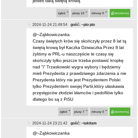
jesteś taką świętą krową.
zgłoś
plusy
10
minusy
0
skomentuj
2024-11-24 21:49:54
gość: ~pio pio
@~Ząbkowiczanka
Czasy świętych krów się skończyły przez 8 lat tą
świętą krową był Kaczka Dziwaczka.Przez 8 lat
żyliśmy w PRL-u naszczęście te czasy się
skończyły tylko jeszcze trzeba postawić kropkę
nad "i" Trzaskowski wygra wybory i będziemy
mieli Prezydenta z prawdziwego zdarzenia a nie
Prezydenta który nie jest Prezydentem Polski
tylko Prezydentem swojej Partii,który ułaskawia
przęstępców złodziei kłamców i pedofilów tylko
dlatego bo są z PiSU
zgłoś
plusy
7
minusy
0
skomentuj
2024-11-24 23:21:42
gość: ~takitam
@~Ząbkowiczanka