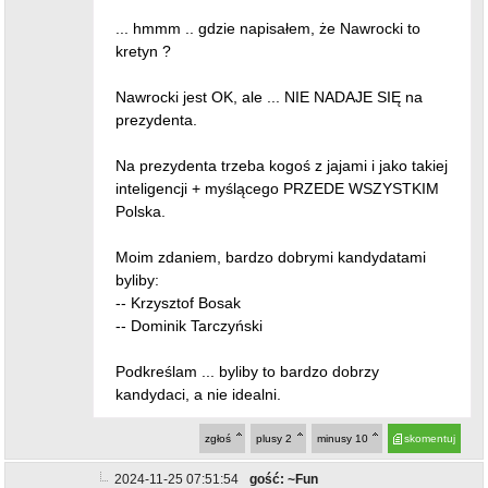
... hmmm .. gdzie napisałem, że Nawrocki to
kretyn ?
Nawrocki jest OK, ale ... NIE NADAJE SIĘ na
prezydenta.
Na prezydenta trzeba kogoś z jajami i jako takiej
inteligencji + myślącego PRZEDE WSZYSTKIM
Polska.
Moim zdaniem, bardzo dobrymi kandydatami
byliby:
-- Krzysztof Bosak
-- Dominik Tarczyński
Podkreślam ... byliby to bardzo dobrzy
kandydaci, a nie idealni.
zgłoś
plusy
2
minusy
10
skomentuj
2024-11-25 07:51:54
gość: ~Fun