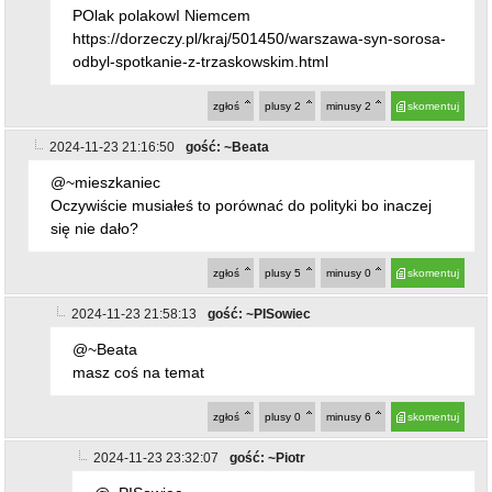
POlak polakowI Niemcem
https://dorzeczy.pl/kraj/501450/warszawa-syn-sorosa-
odbyl-spotkanie-z-trzaskowskim.html
zgłoś
plusy
2
minusy
2
skomentuj
2024-11-23 21:16:50
gość: ~Beata
@~mieszkaniec
Oczywiście musiałeś to porównać do polityki bo inaczej
się nie dało?
zgłoś
plusy
5
minusy
0
skomentuj
2024-11-23 21:58:13
gość: ~PISowiec
@~Beata
masz coś na temat
zgłoś
plusy
0
minusy
6
skomentuj
2024-11-23 23:32:07
gość: ~Piotr