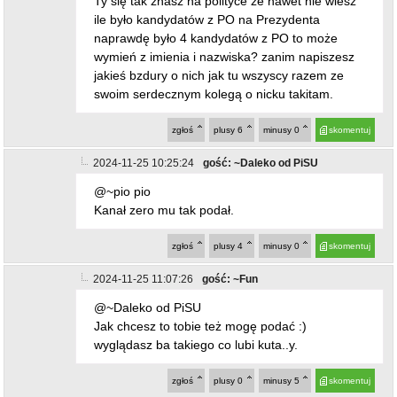
Ty się tak znasz na polityce że nawet nie wiesz
ile było kandydatów z PO na Prezydenta
naprawdę było 4 kandydatów z PO to może
wymień z imienia i nazwiska? zanim napiszesz
jakieś bzdury o nich jak tu wszyscy razem ze
swoim serdecznym kolegą o nicku takitam.
zgłoś
plusy
6
minusy
0
skomentuj
2024-11-25 10:25:24
gość: ~Daleko od PiSU
@~pio pio
Kanał zero mu tak podał.
zgłoś
plusy
4
minusy
0
skomentuj
2024-11-25 11:07:26
gość: ~Fun
@~Daleko od PiSU
Jak chcesz to tobie też mogę podać :)
wyglądasz ba takiego co lubi kuta..y.
zgłoś
plusy
0
minusy
5
skomentuj