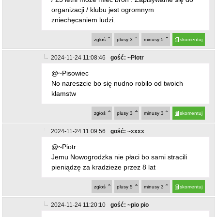
organizacji / klubu jest ogromnym
zniechęcaniem ludzi.
zgłoś
plusy
3
minusy
5
skomentuj
2024-11-24 11:08:46
gość: ~Piotr
@~Pisowiec
No nareszcie bo się nudno robiło od twoich
kłamstw
zgłoś
plusy
3
minusy
3
skomentuj
2024-11-24 11:09:56
gość: ~xxxx
@~Piotr
Jemu Nowogrodzka nie płaci bo sami stracili
pieniądzę za kradzieże przez 8 lat
zgłoś
plusy
5
minusy
3
skomentuj
2024-11-24 11:20:10
gość: ~pio pio