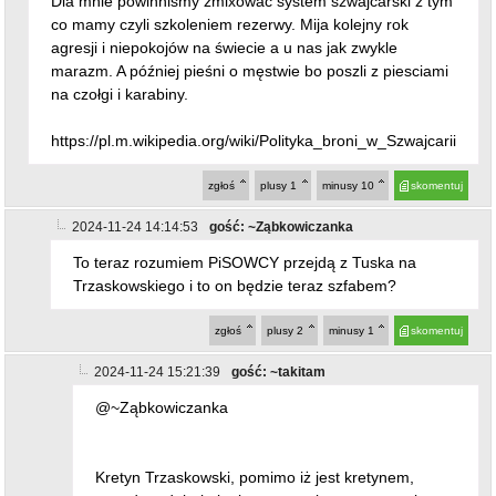
Dla mnie powinniśmy zmixowac system szwajcarski z tym
co mamy czyli szkoleniem rezerwy. Mija kolejny rok
agresji i niepokojów na świecie a u nas jak zwykle
marazm. A później pieśni o męstwie bo poszli z piesciami
na czołgi i karabiny.
https://pl.m.wikipedia.org/wiki/Polityka_broni_w_Szwajcarii
zgłoś
plusy
1
minusy
10
skomentuj
2024-11-24 14:14:53
gość: ~Ząbkowiczanka
To teraz rozumiem PiSOWCY przejdą z Tuska na
Trzaskowskiego i to on będzie teraz szfabem?
zgłoś
plusy
2
minusy
1
skomentuj
2024-11-24 15:21:39
gość: ~takitam
@~Ząbkowiczanka
Kretyn Trzaskowski, pomimo iż jest kretynem,