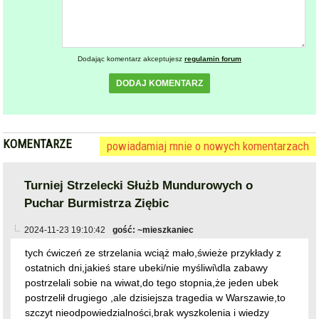
Dodając komentarz akceptujesz
regulamin forum
DODAJ KOMENTARZ
KOMENTARZE
powiadamiaj mnie o nowych komentarzach
Turniej Strzelecki Służb Mundurowych o
Puchar Burmistrza Ziębic
2024-11-23 19:10:42
gość: ~mieszkaniec
tych ćwiczeń ze strzelania wciąż mało,świeże przykłady z
ostatnich dni,jakieś stare ubeki/nie myśliwi\dla zabawy
postrzelali sobie na wiwat,do tego stopnia,że jeden ubek
postrzelił drugiego ,ale dzisiejsza tragedia w Warszawie,to
szczyt nieodpowiedzialności,brak wyszkolenia i wiedzy