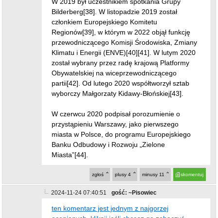
W 2019 był uczestnikiem spotkania Grupy
Bilderberg[38]. W listopadzie 2019 został
członkiem Europejskiego Komitetu
Regionów[39], w którym w 2022 objął funkcję
przewodniczącego Komisji Środowiska, Zmiany
Klimatu i Energii (ENVE)[40][41]. W lutym 2020
został wybrany przez radę krajową Platformy
Obywatelskiej na wiceprzewodniczącego
partii[42]. Od lutego 2020 współtworzył sztab
wyborczy Małgorzaty Kidawy-Błońskiej[43].
W czerwcu 2020 podpisał porozumienie o
przystąpieniu Warszawy, jako pierwszego
miasta w Polsce, do programu Europejskiego
Banku Odbudowy i Rozwoju „Zielone
Miasta”[44].
zgłoś
plusy
4
minusy
11
skomentuj
2024-11-24 07:40:51
gość: ~Pisowiec
ten komentarz jest jednym z najgorzej