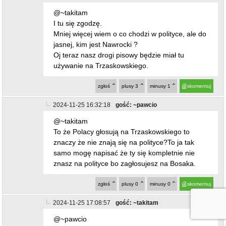
@~takitam
I tu się zgodzę.
Mniej więcej wiem o co chodzi w polityce, ale do
jasnej, kim jest Nawrocki ?
Oj teraz nasz drogi pisowy będzie miał tu
używanie na Trzaskowskiego.
zgłoś
plusy
3
minusy
1
skomentuj
2024-11-25 16:32:18
gość: ~pawcio
@~takitam
To że Polacy głosują na Trzaskowskiego to
znaczy że nie znają się na polityce?To ja tak
samo mogę napisać że ty się kompletnie nie
znasz na polityce bo zagłosujesz na Bosaka.
zgłoś
plusy
0
minusy
0
skomentuj
2024-11-25 17:08:57
gość: ~takitam
@~pawcio