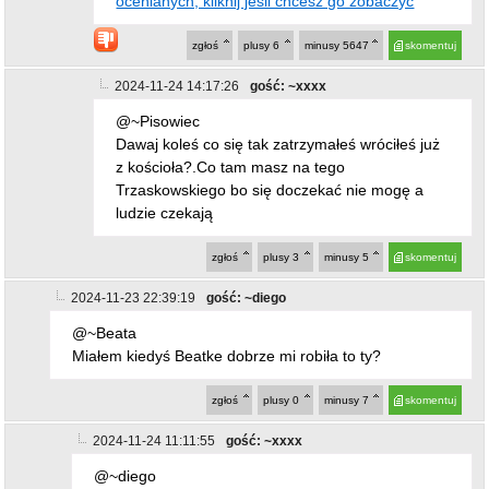
ocenianych, kliknij jeśli chcesz go zobaczyć
zgłoś
plusy
6
minusy
5647
skomentuj
2024-11-24 14:17:26
gość: ~xxxx
@~Pisowiec
Dawaj koleś co się tak zatrzymałeś wróciłeś już
z kościoła?.Co tam masz na tego
Trzaskowskiego bo się doczekać nie mogę a
ludzie czekają
zgłoś
plusy
3
minusy
5
skomentuj
2024-11-23 22:39:19
gość: ~diego
@~Beata
Miałem kiedyś Beatke dobrze mi robiła to ty?
zgłoś
plusy
0
minusy
7
skomentuj
2024-11-24 11:11:55
gość: ~xxxx
@~diego