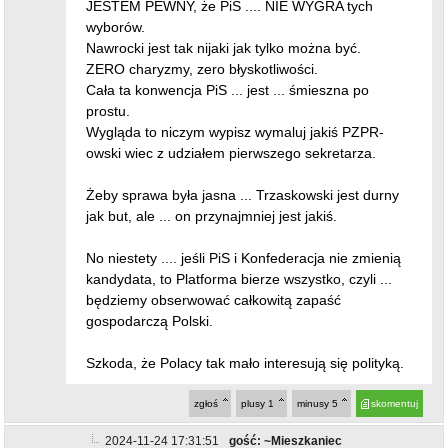
JESTEM PEWNY, że PiS .... NIE WYGRA tych
wyborów.
Nawrocki jest tak nijaki jak tylko można być.
ZERO charyzmy, zero błyskotliwości.
Cała ta konwencja PiS ... jest ... śmieszna po
prostu.
Wygląda to niczym wypisz wymaluj jakiś PZPR-
owski wiec z udziałem pierwszego sekretarza.
Żeby sprawa była jasna ... Trzaskowski jest durny
jak but, ale ... on przynajmniej jest jakiś.
No niestety .... jeśli PiS i Konfederacja nie zmienią
kandydata, to Platforma bierze wszystko, czyli ...
będziemy obserwować całkowitą zapaść
gospodarczą Polski.
Szkoda, że Polacy tak mało interesują się polityką.
zgłoś
plusy
1
minusy
5
skomentuj
2024-11-24 17:31:51
gość: ~Mieszkaniec