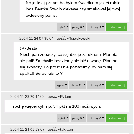
No ja też ją znam bo byłem świadkiem jak ci robiła
loda Beatka Szydło ciekawe czy smakował jej twój
owłosiony penis.
zgłoś
plusy
6
minusy
4
skomentuj
2024-11-24 07:35:04
gość: ~Trzaskowski
@~Beata
Niech pan zobaczy, co się dzieje za oknem. Planeta
się pali! Za chwilę będziemy się bić o wodę. Planeta
się skończy. Po prostu nie pozwolimy, by nam się
spaliła!! Soros lubi to ?
zgłoś
plusy
11
minusy
9
skomentuj
2024-11-23 20:44:02
gość: ~Pytam
Trochę więcej cyfr np. 94 pkt na 100 możliwych.
zgłoś
plusy
0
minusy
0
skomentuj
2024-11-24 01:18:07
gość: ~takitam