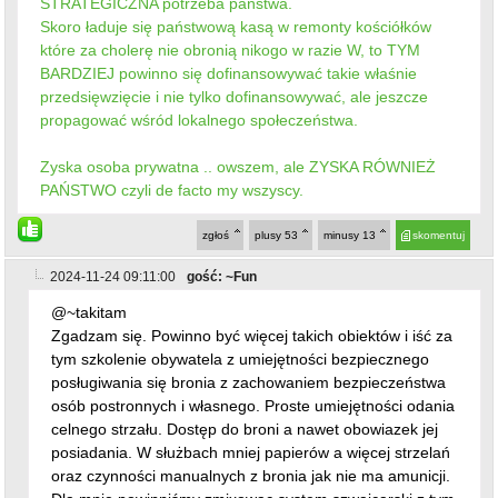
STRATEGICZNA potrzeba państwa.
Skoro ładuje się państwową kasą w remonty kościółków
które za cholerę nie obronią nikogo w razie W, to TYM
BARDZIEJ powinno się dofinansowywać takie właśnie
przedsięwzięcie i nie tylko dofinansowywać, ale jeszcze
propagować wśród lokalnego społeczeństwa.
Zyska osoba prywatna .. owszem, ale ZYSKA RÓWNIEŻ
PAŃSTWO czyli de facto my wszyscy.
zgłoś
plusy
53
minusy
13
skomentuj
2024-11-24 09:11:00
gość: ~Fun
@~takitam
Zgadzam się. Powinno być więcej takich obiektów i iść za
tym szkolenie obywatela z umiejętności bezpiecznego
posługiwania się bronia z zachowaniem bezpieczeństwa
osób postronnych i własnego. Proste umiejętności odania
celnego strzału. Dostęp do broni a nawet obowiazek jej
posiadania. W służbach mniej papierów a więcej strzelań
oraz czynności manualnych z bronia jak nie ma amunicji.