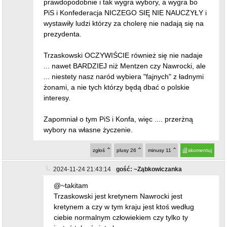
prawdopodobnie i tak wygra wybory, a wygra bo
PiS i Konfederacja NICZEGO SIĘ NIE NAUCZYŁY i
wystawiły ludzi którzy za cholerę nie nadają się na
prezydenta.
Trzaskowski OCZYWIŚCIE również się nie nadaje
... nawet BARDZIEJ niż Mentzen czy Nawrocki, ale
... niestety nasz naród wybiera "fajnych" z ładnymi
żonami, a nie tych którzy będą dbać o polskie
interesy.
Zapomniał o tym PiS i Konfa, więc .... przerżną
wybory na własne życzenie.
zgłoś
plusy
26
minusy
11
skomentuj
2024-11-24 21:43:14
gość: ~Ząbkowiczanka
@~takitam
Trzaskowski jest kretynem Nawrocki jest
kretynem a czy w tym kraju jest ktoś według
ciebie normalnym człowiekiem czy tylko ty