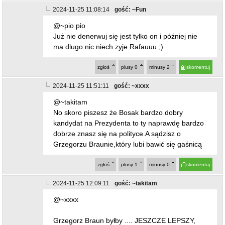
2024-11-25 11:08:14
gość: ~Fun
@~pio pio
Już nie denerwuj się jest tylko on i później nie
ma dlugo nic niech zyje Rafauuu ;)
zgłoś
plusy
0
minusy
2
skomentuj
2024-11-25 11:51:11
gość: ~xxxx
@~takitam
No skoro piszesz że Bosak bardzo dobry
kandydat na Prezydenta to ty naprawdę bardzo
dobrze znasz się na polityce.A sądzisz o
Grzegorzu Braunie,który lubi bawić się gaśnicą
zgłoś
plusy
1
minusy
0
skomentuj
2024-11-25 12:09:11
gość: ~takitam
@~xxxx
Grzegorz Braun byłby .... JESZCZE LEPSZY,