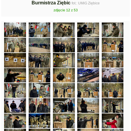
Burmistrza Ziębic
fot.: UMiG Ziębice
zdjęcie 12 z 53