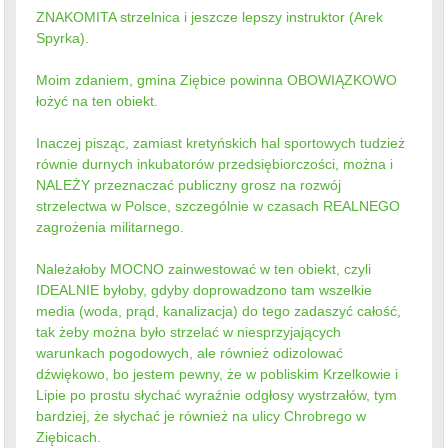
ZNAKOMITA strzelnica i jeszcze lepszy instruktor (Arek
Spyrka).
Moim zdaniem, gmina Ziębice powinna OBOWIĄZKOWO
łożyć na ten obiekt.
Inaczej pisząc, zamiast kretyńskich hal sportowych tudzież
równie durnych inkubatorów przedsiębiorczości, można i
NALEŻY przeznaczać publiczny grosz na rozwój
strzelectwa w Polsce, szczególnie w czasach REALNEGO
zagrożenia militarnego.
Należałoby MOCNO zainwestować w ten obiekt, czyli
IDEALNIE byłoby, gdyby doprowadzono tam wszelkie
media (woda, prąd, kanalizacja) do tego zadaszyć całość,
tak żeby można było strzelać w niesprzyjających
warunkach pogodowych, ale również odizolować
dźwiękowo, bo jestem pewny, że w pobliskim Krzelkowie i
Lipie po prostu słychać wyraźnie odgłosy wystrzałów, tym
bardziej, że słychać je również na ulicy Chrobrego w
Ziębicach.