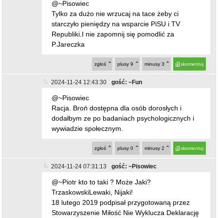
@~Pisowiec
Tylko za dużo nie wrzucaj na tace żeby ci
starczyło pieniędzy na wsparcie PiSU i TV
Republiki.I nie zapomnij się pomodlić za
P.Jareczka
zgłoś
plusy
9
minusy
3
skomentuj
2024-11-24 12:43:30
gość: ~Fun
@~Pisowiec
Racja. Broń dostępna dla osób dorosłych i
dodałbym ze po badaniach psychologicznych i
wywiadzie społecznym.
zgłoś
plusy
0
minusy
2
skomentuj
2024-11-24 07:31:13
gość: ~Pisowiec
@~Piotr kto to taki ? Może Jaki?
TrzaskowskiLewaki, Nijaki!
18 lutego 2019 podpisał przygotowaną przez
Stowarzyszenie Miłość Nie Wyklucza Deklarację