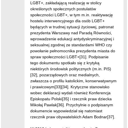
LGBT+, zakładającą realizację w stolicy
określonych społecznych postulatów
społeczności LGBT+, w tym m.in. reaktywację
hostelu interwencyjnego dla osób LGBT+
będących w trudnej sytuacji życiowej, patronat
prezydenta Warszawy nad Paradą Równości,
wprowadzenie edukacji antydyskryminacyjnej i
seksualnej zgodnej ze standardami WHO czy
powołanie pełnomocnika prezydenta miasta do
spraw społeczności LGBT+[31]. Podpisanie
tego dokumentu spotkało się z krytyką
niektórych środowisk politycznych (m.in. PiS)
[32], pozarządowych oraz medialnych,
zwłaszcza o profilu katolickim, konserwatywnym
i prawicowym[33][34]. Krytyczne stanowisko
wobec deklaracji wydali również Konferencja
Episkopatu Polski[35] i rzecznik praw dziecka
Mikołaj Pawlak[36]. Przychylnie o podpisanym
dokumencie wypowiedział się natomiast
rzecznik praw obywatelskich Adam Bodnar[37].