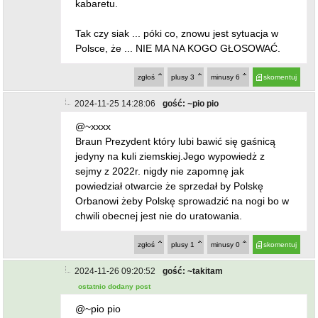
kabaretu.
Tak czy siak ... póki co, znowu jest sytuacja w
Polsce, że ... NIE MA NA KOGO GŁOSOWAĆ.
zgłoś
plusy
3
minusy
6
skomentuj
2024-11-25 14:28:06
gość: ~pio pio
@~xxxx
Braun Prezydent który lubi bawić się gaśnicą
jedyny na kuli ziemskiej.Jego wypowiedż z
sejmy z 2022r. nigdy nie zapomnę jak
powiedział otwarcie że sprzedał by Polskę
Orbanowi żeby Polskę sprowadzić na nogi bo w
chwili obecnej jest nie do uratowania.
zgłoś
plusy
1
minusy
0
skomentuj
2024-11-26 09:20:52
gość: ~takitam
ostatnio dodany post
@~pio pio