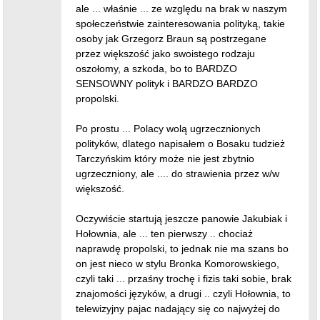
ale ... właśnie ... ze względu na brak w naszym
społeczeństwie zainteresowania polityką, takie
osoby jak Grzegorz Braun są postrzegane
przez większość jako swoistego rodzaju
oszołomy, a szkoda, bo to BARDZO
SENSOWNY polityk i BARDZO BARDZO
propolski.
Po prostu ... Polacy wolą ugrzecznionych
polityków, dlatego napisałem o Bosaku tudzież
Tarczyńskim który może nie jest zbytnio
ugrzeczniony, ale .... do strawienia przez w/w
większość.
Oczywiście startują jeszcze panowie Jakubiak i
Hołownia, ale ... ten pierwszy .. chociaż
naprawdę propolski, to jednak nie ma szans bo
on jest nieco w stylu Bronka Komorowskiego,
czyli taki ... przaśny trochę i fizis taki sobie, brak
znajomości języków, a drugi .. czyli Hołownia, to
telewizyjny pajac nadający się co najwyżej do