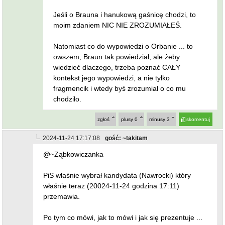
Jeśli o Brauna i hanukową gaśnicę chodzi, to
moim zdaniem NIC NIE ZROZUMIAŁEŚ.
Natomiast co do wypowiedzi o Orbanie ... to
owszem, Braun tak powiedział, ale żeby
wiedzieć dlaczego, trzeba poznać CAŁY
kontekst jego wypowiedzi, a nie tylko
fragmencik i wtedy byś zrozumiał o co mu
chodziło.
zgłoś
plusy
0
minusy
3
skomentuj
2024-11-24 17:17:08
gość: ~takitam
@~Ząbkowiczanka
PiS właśnie wybrał kandydata (Nawrocki) który
właśnie teraz (20024-11-24 godzina 17:11)
przemawia.
Po tym co mówi, jak to mówi i jak się prezentuje ...