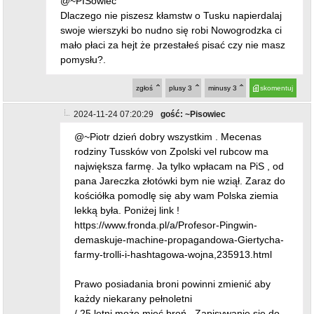
@~PISowiec
Dlaczego nie piszesz kłamstw o Tusku napierdalaj
swoje wierszyki bo nudno się robi Nowogrodzka ci
mało płaci za hejt że przestałeś pisać czy nie masz
pomysłu?.
zgłoś
plusy
3
minusy
3
skomentuj
2024-11-24 07:20:29
gość: ~Pisowiec
@~Piotr dzień dobry wszystkim . Mecenas
rodziny Tussków von Zpolski vel rubcow ma
największa farmę. Ja tylko wpłacam na PiS , od
pana Jareczka złotówki bym nie wziął. Zaraz do
kościółka pomodlę się aby wam Polska ziemia
lekką była. Poniżej link !
https://www.fronda.pl/a/Profesor-Pingwin-
demaskuje-machine-propagandowa-Giertycha-
farmy-trolli-i-hashtagowa-wojna,235913.html
Prawo posiadania broni powinni zmienić aby
każdy niekarany pełnoletni
/ 25 letni może mieć broń . Zapisywanie się do