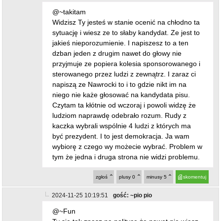
@~takitam
Widzisz Ty jesteś w stanie ocenić na chłodno ta
sytuację i wiesz ze to słaby kandydat. Ze jest to
jakieś nieporozumienie. I napiszesz to a ten
dzban jeden z drugim nawet do głowy nie
przyjmuje ze popiera kolesia sponsorowanego i
sterowanego przez ludzi z zewnątrz. I zaraz ci
napiszą ze Nawrocki to i to gdzie nikt im na
niego nie każe głosować na kandydata pisu.
Czytam ta kłótnie od wczoraj i powoli widzę że
ludziom naprawdę odebrało rozum. Rudy z
kaczka wybrali wspólnie 4 ludzi z których ma
być prezydent. I to jest demokracja. Ja wam
wybiorę z czego wy możecie wybrać. Problem w
tym że jedna i druga strona nie widzi problemu.
zgłoś
plusy
0
minusy
5
skomentuj
2024-11-25 10:19:51
gość: ~pio pio
@~Fun