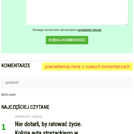
Dodając komentarz akceptujesz
regulamin forum
DODAJ KOMENTARZ
KOMENTARZE
powiadamiaj mnie o nowych komentarzach
powrót
REKLAMA
NAJCZĘŚCIEJ CZYTANE
HENRYKÓW / ZIĘBICE
Nie dotarli, by ratować życie.
1
Kolizja auta strażackiego w