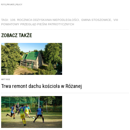
FOTO_PRIVATE_POLICY
TAGI:
106. ROCZNICA ODZYSKANIA NIEPODLEGŁOŚCI
,
GMINA STOSZOWICE
,
VIII
POWIATOWY PRZEGLĄD PIEŚNI PATRIOTYCZNYCH
ZOBACZ TAKŻE
ARTYKUŁ
Trwa remont dachu kościoła w Różanej