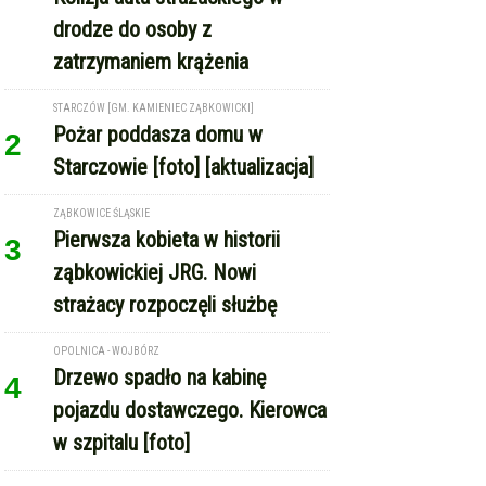
drodze do osoby z
zatrzymaniem krążenia
STARCZÓW [GM. KAMIENIEC ZĄBKOWICKI]
Pożar poddasza domu w
2
Starczowie [foto] [aktualizacja]
ZĄBKOWICE ŚLĄSKIE
Pierwsza kobieta w historii
3
ząbkowickiej JRG. Nowi
strażacy rozpoczęli służbę
OPOLNICA - WOJBÓRZ
Drzewo spadło na kabinę
4
pojazdu dostawczego. Kierowca
w szpitalu [foto]