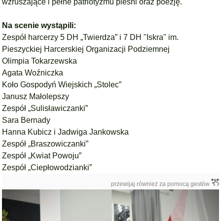
wzruszające i pełne patriotyzmu pieśni oraz poezję.
Na scenie wystąpili:
Zespół harcerzy
5 DH „Twierdza”
i
7 DH "Iskra" im.
Pieszyckiej Harcerskiej Organizacji Podziemnej
Olimpia Tokarzewska
Agata Woźniczka
Koło Gospodyń Wiejskich „Stolec”
Janusz Małolepszy
Zespół „Sulisławiczanki”
Sara Bernady
Hanna Kubicz i Jadwiga Jankowska
Zespół „Braszowiczanki”
Zespół „Kwiat Powoju”
Zespół „Ciepłowodzianki”
przewijaj również za pomocą gestów