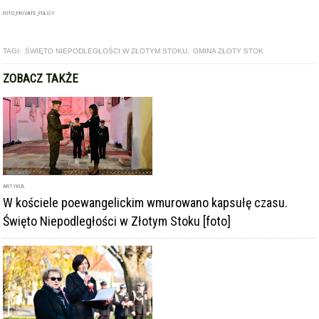
FOTO_PRIVATE_POLICY
TAGI:
ŚWIĘTO NIEPODLEGŁOŚCI W ZŁOTYM STOKU
,
GMINA ZŁOTY STOK
ZOBACZ TAKŻE
ARTYKUŁ
W kościele poewangelickim wmurowano kapsułę czasu.
Święto Niepodległości w Złotym Stoku [foto]