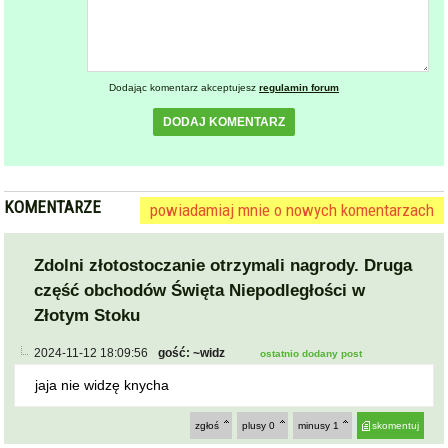
Dodając komentarz akceptujesz
regulamin forum
DODAJ KOMENTARZ
KOMENTARZE
powiadamiaj mnie o nowych komentarzach
Zdolni złotostoczanie otrzymali nagrody. Druga
część obchodów Święta Niepodległości w
Złotym Stoku
2024-11-12 18:09:56
gość: ~widz
ostatnio dodany post
jaja nie widzę knycha
zgłoś
plusy
0
minusy
1
skomentuj