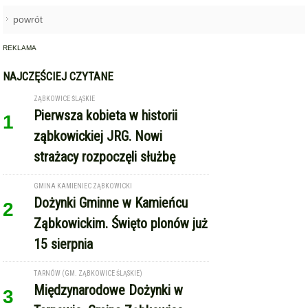
powrót
REKLAMA
NAJCZĘŚCIEJ CZYTANE
ZĄBKOWICE ŚLĄSKIE
Pierwsza kobieta w historii
1
ząbkowickiej JRG. Nowi
strażacy rozpoczęli służbę
GMINA KAMIENIEC ZĄBKOWICKI
Dożynki Gminne w Kamieńcu
2
Ząbkowickim. Święto plonów już
15 sierpnia
TARNÓW (GM. ZĄBKOWICE ŚLĄSKIE)
Międzynarodowe Dożynki w
3