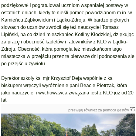
podziękował i pogratulował uczniom wspaniałej postawy w
ostatnich dniach, kiedy to nieśli pomoc powodzianom m.in. w
Kamieńcu Ząbkowickim i Lądku-Zdroju. W bardzo pięknych
słowach do uczniów zwrócił się też nauczyciel Tomasz
Lipiński, na co dzień mieszkaniec Kotliny Kłodzkiej, dziękując
za pracę i obecność kadetów i ratowników z KLO w Lądku-
Zdroju. Obecność, która pomogła też mieszkańcom tego
miasteczka w przejściu przez te pierwsze dni podnoszenia się
po przejściu żywiołu.
Dyrektor szkoły ks. mjr Krzysztof Deja wspólnie z ks.
biskupem wręczyli wyróżnienie pani Beacie Pietrzak, która
jako nauczyciel i wychowawca związana jest z KLO już od 20
lat.
przewijaj również za pomocą gestów