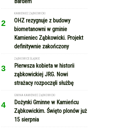
Bardem
KAMIENIEC ZĄBKOWICKI
OHZ rezygnuje z budowy
2
biometanowni w gminie
Kamieniec Ząbkowicki. Projekt
definitywnie zakończony
ZĄBKOWICE ŚLĄSKIE
Pierwsza kobieta w historii
3
ząbkowickiej JRG. Nowi
strażacy rozpoczęli służbę
GMINA KAMIENIEC ZĄBKOWICKI
Dożynki Gminne w Kamieńcu
4
Ząbkowickim. Święto plonów już
15 sierpnia