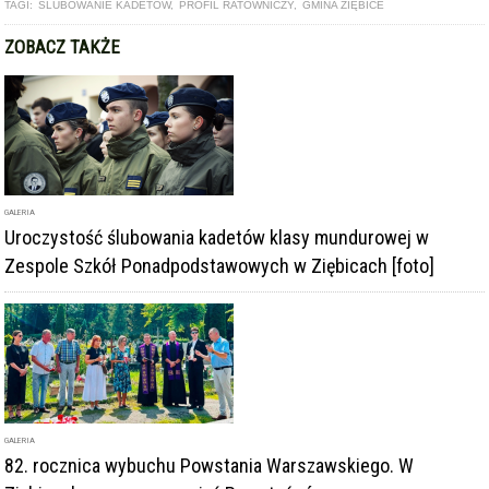
TAGI:
ŚLUBOWANIE KADETÓW
,
PROFIL RATOWNICZY
,
GMINA ZIĘBICE
ZOBACZ TAKŻE
GALERIA
Uroczystość ślubowania kadetów klasy mundurowej w
Zespole Szkół Ponadpodstawowych w Ziębicach [foto]
GALERIA
82. rocznica wybuchu Powstania Warszawskiego. W