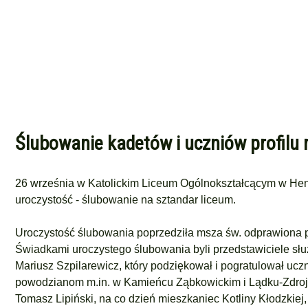
Ślubowanie kadetów i uczniów profilu
26 września w Katolickim Liceum Ogólnokształcącym w Hen
uroczystość - ślubowanie na sztandar liceum.
Uroczystość ślubowania poprzedziła msza św. odprawiona p
Świadkami uroczystego ślubowania byli przedstawiciele s
Mariusz Szpilarewicz, który podziękował i pogratulował ucz
powodzianom m.in. w Kamieńcu Ząbkowickim i Lądku-Zdroju.
Tomasz Lipiński, na co dzień mieszkaniec Kotliny Kłodzkiej