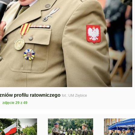
zniów profilu ratowniczego
fot.: UM Ziębice
zdjęcie 29 z 49