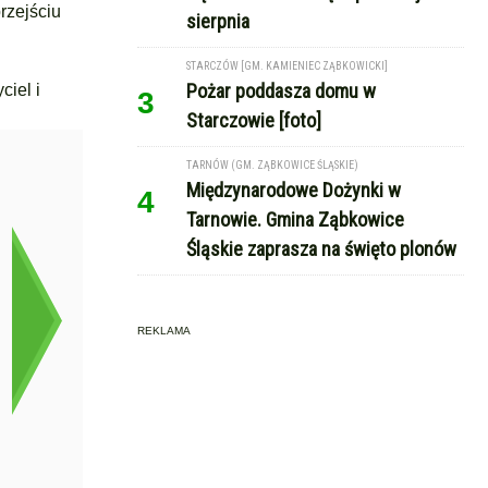
rzejściu
sierpnia
STARCZÓW [GM. KAMIENIEC ZĄBKOWICKI]
Pożar poddasza domu w
ciel i
3
Starczowie [foto]
TARNÓW (GM. ZĄBKOWICE ŚLĄSKIE)
Międzynarodowe Dożynki w
4
Tarnowie. Gmina Ząbkowice
Śląskie zaprasza na święto plonów
REKLAMA