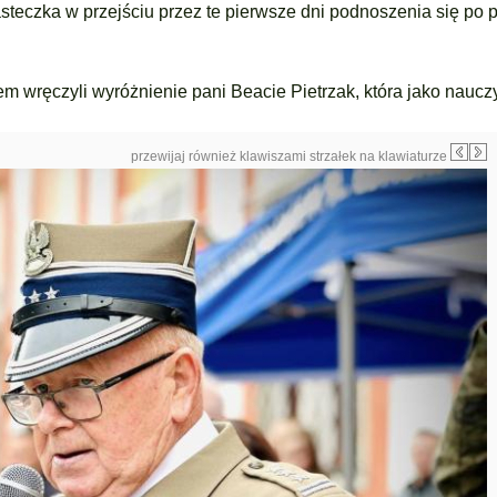
teczka w przejściu przez te pierwsze dni podnoszenia się po p
em wręczyli wyróżnienie pani Beacie Pietrzak, która jako nauczy
przewijaj również klawiszami strzałek na klawiaturze