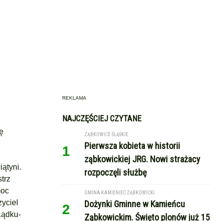
REKLAMA
NAJCZĘŚCIEJ CZYTANE
ę
ZĄBKOWICE ŚLĄSKIE
Pierwsza kobieta w historii
1
ząbkowickiej JRG. Nowi strażacy
ątyni.
rozpoczęli służbę
trz
moc
GMINA KAMIENIEC ZĄBKOWICKI
yciel
Dożynki Gminne w Kamieńcu
2
Lądku-
Ząbkowickim. Święto plonów już 15