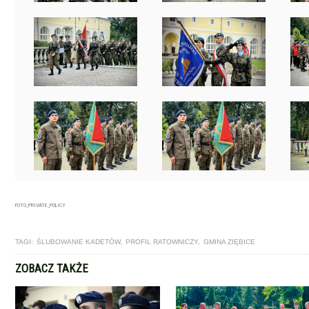
FOTO_PRIVATE_POLICY
TAGI:
ŚLUBOWANIE KADETÓW
,
PROFIL RATOWNICZY
,
GMINA ZIĘBICE
ZOBACZ TAKŻE