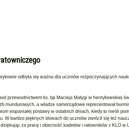
 ratowniczego
rykowie odbyła się ważna dla uczniów rozpoczynających nauk
od przewodnictwem ks. bp Macieja Małygi w henrykowskiej świ
łużb mundurowych, a władze samorządowe reprezentował burmis
niom wspaniałej postawy w ostatnich dniach, kiedy to nieśli po
 W bardzo pięknych słowach do uczniów zwrócił się też naucz
, dziękując za pracę i obecność kadetów i ratowników z KLO w 