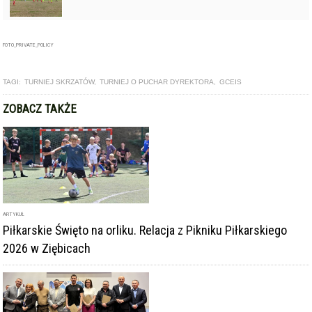
FOTO_PRIVATE_POLICY
TAGI:
TURNIEJ SKRZATÓW
,
TURNIEJ O PUCHAR DYREKTORA
,
GCEIS
ZOBACZ TAKŻE
ARTYKUŁ
Piłkarskie Święto na orliku. Relacja z Pikniku Piłkarskiego
2026 w Ziębicach