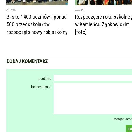
ARTYKUŁ
GALERIA
Blisko 1400 uczniów i ponad
Rozpoczęcie roku szkolne
500 przedszkolaków
w Kamieńcu Ząbkowickim
rozpoczęło nowy rok szkolny
[foto]
DODAJ KOMENTARZ
podpis
komentarz
Dodając kome
D