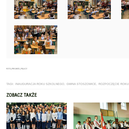
FOTO_PRIVATE_POLICY
TAGI:
INAUGURACJA ROKU SZKOLNEGO
,
GMINA STOSZOWICE
,
ROZPOCZĘCIE ROKU
ZOBACZ TAKŻE