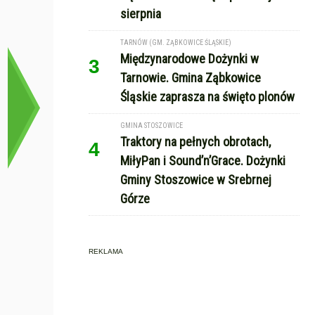
sierpnia
TARNÓW (GM. ZĄBKOWICE ŚLĄSKIE)
Międzynarodowe Dożynki w
3
Tarnowie. Gmina Ząbkowice
Śląskie zaprasza na święto plonów
GMINA STOSZOWICE
Traktory na pełnych obrotach,
4
MiłyPan i Sound’n’Grace. Dożynki
Gminy Stoszowice w Srebrnej
Górze
REKLAMA