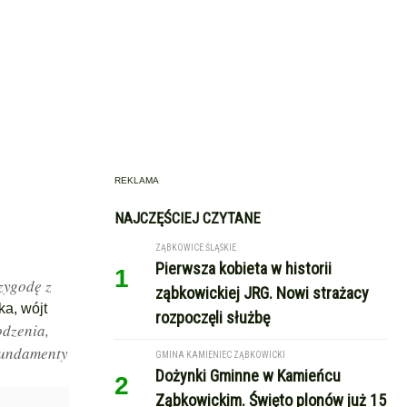
REKLAMA
NAJCZĘŚCIEJ CZYTANE
ZĄBKOWICE ŚLĄSKIE
Pierwsza kobieta w historii
1
zygodę z
ząbkowickiej JRG. Nowi strażacy
a, wójt
rozpoczęli służbę
odzenia,
 fundamenty
GMINA KAMIENIEC ZĄBKOWICKI
Dożynki Gminne w Kamieńcu
2
Ząbkowickim. Święto plonów już 15