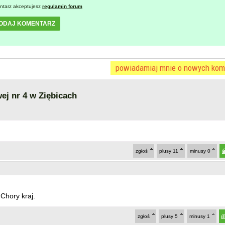
ntarz akceptujesz
regulamin forum
ODAJ KOMENTARZ
powiadamiaj mnie o nowych kom
j nr 4 w Ziębicach
zgłoś
plusy
11
minusy
0
Chory kraj.
zgłoś
plusy
5
minusy
1