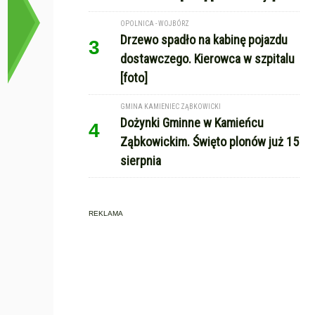
OPOLNICA - WOJBÓRZ
Drzewo spadło na kabinę pojazdu
3
dostawczego. Kierowca w szpitalu
[foto]
GMINA KAMIENIEC ZĄBKOWICKI
Dożynki Gminne w Kamieńcu
4
Ząbkowickim. Święto plonów już 15
sierpnia
REKLAMA