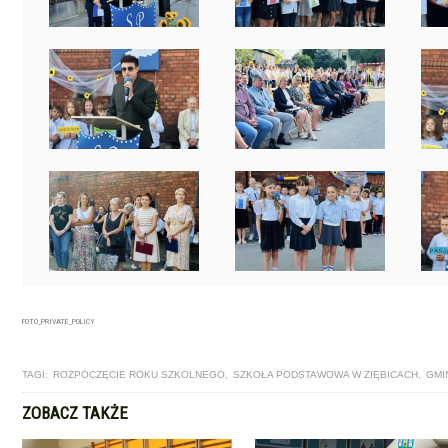
FOTO_PRIVATE_POLICY
TAGI:
ROZPOCZĘCIE ROKU SZKOLNEGO
,
SZKOŁA PODSTAWOWA W ZIĘBICACH
,
GMI
ZOBACZ TAKŻE