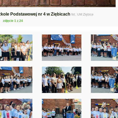
kole Podstawowej nr 4 w Ziębicach
fot.: UM Ziębice
zdjęcie 1 z 24