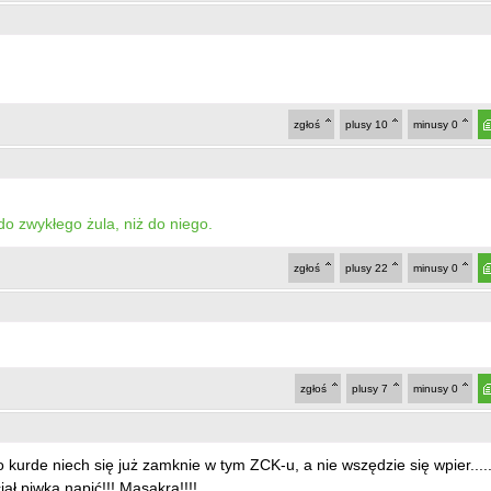
zgłoś
plusy
10
minusy
0
o zwykłego żula, niż do niego.
zgłoś
plusy
22
minusy
0
zgłoś
plusy
7
minusy
0
 kurde niech się już zamknie w tym ZCK-u, a nie wszędzie się wpier....
ał piwka napić!!! Masakra!!!!