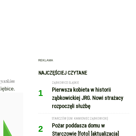
REKLAMA
NAJCZĘŚCIEJ CZYTANE
zystkim
ZĄBKOWICE ŚLĄSKIE
iębice.
Pierwsza kobieta w historii
1
ząbkowickiej JRG. Nowi strażacy
rozpoczęli służbę
STARCZÓW [GM. KAMIENIEC ZĄBKOWICKI]
Pożar poddasza domu w
2
Starczowie [foto] [aktualizacja]