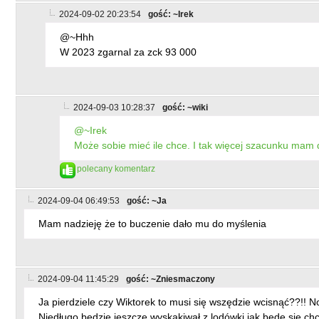
2024-09-02 20:23:54
gość: ~Irek
@~Hhh
W 2023 zgarnal za zck 93 000
2024-09-03 10:28:37
gość: ~wiki
@~Irek
Może sobie mieć ile chce. I tak więcej szacunku mam d
polecany komentarz
2024-09-04 06:49:53
gość: ~Ja
Mam nadzieję że to buczenie dało mu do myślenia
2024-09-04 11:45:29
gość: ~Zniesmaczony
Ja pierdziele czy Wiktorek to musi się wszędzie wcisnąć??!! No
Niedługo będzie jeszcze wyskakiwał z lodówki jak będę się chci