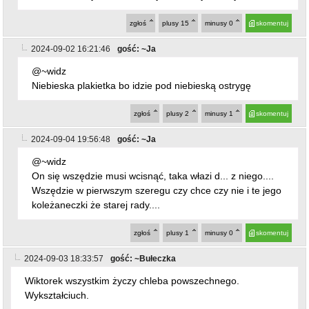
zgłoś
plusy
15
minusy
0
skomentuj
2024-09-02 16:21:46
gość: ~Ja
@~widz
Niebieska plakietka bo idzie pod niebieską ostrygę
zgłoś
plusy
2
minusy
1
skomentuj
2024-09-04 19:56:48
gość: ~Ja
@~widz
On się wszędzie musi wcisnąć, taka włazi d... z niego....
Wszędzie w pierwszym szeregu czy chce czy nie i te jego
koleżaneczki że starej rady....
zgłoś
plusy
1
minusy
0
skomentuj
2024-09-03 18:33:57
gość: ~Bułeczka
Wiktorek wszystkim życzy chleba powszechnego.
Wykształciuch.