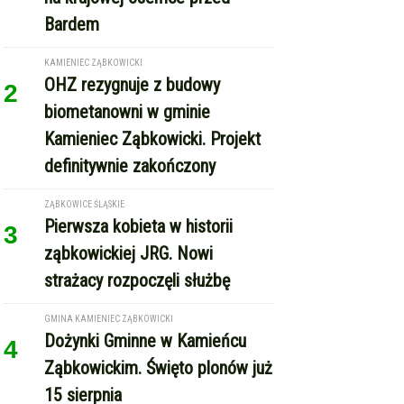
Bardem
KAMIENIEC ZĄBKOWICKI
OHZ rezygnuje z budowy
2
biometanowni w gminie
Kamieniec Ząbkowicki. Projekt
definitywnie zakończony
ZĄBKOWICE ŚLĄSKIE
Pierwsza kobieta w historii
3
ząbkowickiej JRG. Nowi
strażacy rozpoczęli służbę
GMINA KAMIENIEC ZĄBKOWICKI
Dożynki Gminne w Kamieńcu
4
Ząbkowickim. Święto plonów już
15 sierpnia