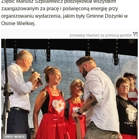
Ziębic Mariusz Szpilarewicz podziękował wszystkim
zaangażowanym za pracę i poświęconą energię przy
organizowaniu wydarzenia, jakim były Gminne Dożynki w
Osinie Wielkiej.
przewijaj również za pomocą gestów