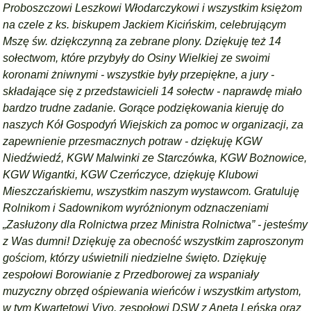
Proboszczowi Leszkowi Włodarczykowi i wszystkim księżom
na czele z ks. biskupem Jackiem Kicińskim, celebrującym
Mszę św. dziękczynną za zebrane plony. Dziękuję też 14
sołectwom, które przybyły do Osiny Wielkiej ze swoimi
koronami żniwnymi - wszystkie były przepiękne, a jury -
składające się z przedstawicieli 14 sołectw - naprawdę miało
bardzo trudne zadanie. Gorące podziękowania kieruję do
naszych Kół Gospodyń Wiejskich za pomoc w organizacji, za
zapewnienie przesmacznych potraw - dziękuję KGW
Niedźwiedź, KGW Malwinki ze Starczówka, KGW Bożnowice,
KGW Wigantki, KGW Czerńczyce, dziękuję Klubowi
Mieszczańskiemu, wszystkim naszym wystawcom. Gratuluję
Rolnikom i Sadownikom wyróżnionym odznaczeniami
„Zasłużony dla Rolnictwa przez Ministra Rolnictwa” - jesteśmy
z Was dumni! Dziękuję za obecność wszystkim zaproszonym
gościom, którzy uświetnili niedzielne święto. Dziękuję
zespołowi Borowianie z Przedborowej za wspaniały
muzyczny obrzęd ośpiewania wieńców i wszystkim artystom,
w tym Kwartetowi Vivo, zespołowi DSW z Anetą Leńską oraz