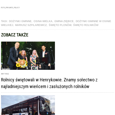
FOTO_PRIVATE_POLICY
TAGI:
DOŻYNKI GMINNE
,
OSINA WIELKA
,
GMINA ZIĘBICE
,
DOŻYNKI GMINNE W OSINIE
WIELKIEJ
,
MARIUSZ SZPILAREWICZ
,
ŚWIĘTO PLONÓW
,
ŚWIĘTO ROLNIKÓW
ZOBACZ TAKŻE
ARTYKUŁ
Rolnicy świętowali w Henrykowie. Znamy sołectwo z
najładniejszym wieńcem i zasłużonych rolników