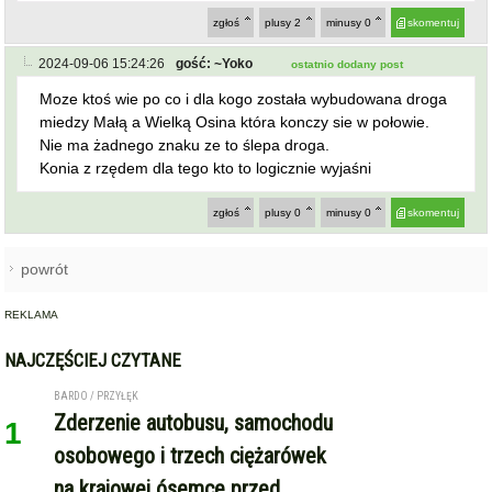
zgłoś
plusy
2
minusy
0
skomentuj
2024-09-06 15:24:26
gość: ~Yoko
ostatnio dodany post
Moze ktoś wie po co i dla kogo została wybudowana droga
miedzy Małą a Wielką Osina która konczy sie w połowie.
Nie ma żadnego znaku ze to ślepa droga.
Konia z rzędem dla tego kto to logicznie wyjaśni
zgłoś
plusy
0
minusy
0
skomentuj
powrót
REKLAMA
NAJCZĘŚCIEJ CZYTANE
BARDO / PRZYŁĘK
Zderzenie autobusu, samochodu
1
osobowego i trzech ciężarówek
na krajowej ósemce przed