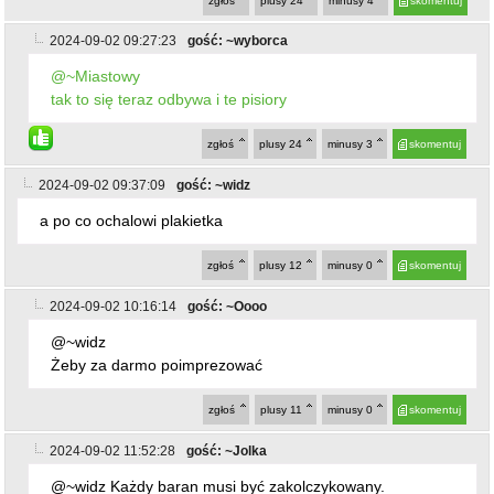
zgłoś
plusy
24
minusy
4
skomentuj
2024-09-02 09:27:23
gość: ~wyborca
@~Miastowy
tak to się teraz odbywa i te pisiory
zgłoś
plusy
24
minusy
3
skomentuj
2024-09-02 09:37:09
gość: ~widz
a po co ochalowi plakietka
zgłoś
plusy
12
minusy
0
skomentuj
2024-09-02 10:16:14
gość: ~Oooo
@~widz
Żeby za darmo poimprezować
zgłoś
plusy
11
minusy
0
skomentuj
2024-09-02 11:52:28
gość: ~Jolka
@~widz Każdy baran musi być zakolczykowany.