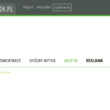
Region:
wszystkie
ząbkowicki
OMENTARZE
DYŻURY APTEK
GAZETA
REKLAMA
EJ DYCHY