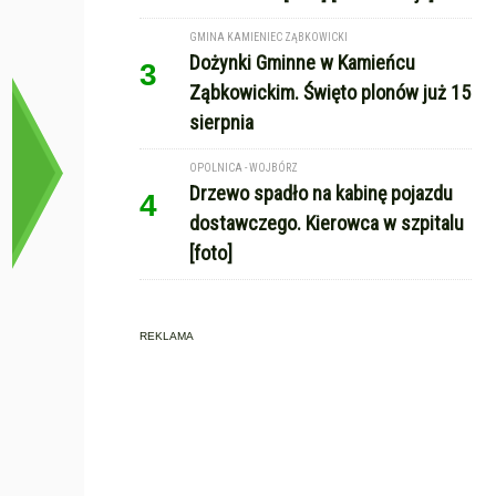
GMINA KAMIENIEC ZĄBKOWICKI
Dożynki Gminne w Kamieńcu
3
Ząbkowickim. Święto plonów już 15
sierpnia
OPOLNICA - WOJBÓRZ
Drzewo spadło na kabinę pojazdu
4
dostawczego. Kierowca w szpitalu
[foto]
REKLAMA