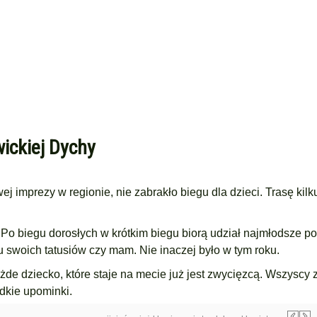
wickiej Dychy
 imprezy w regionie, nie zabrakło biegu dla dzieci. Trasę kilk
 Po biegu dorosłych w krótkim biegu biorą udział najmłodsze po
u swoich tatusiów czy mam. Nie inaczej było w tym roku.
ażde dziecko, które staje na mecie już jest zwycięzcą. Wszyscy
odkie upominki.