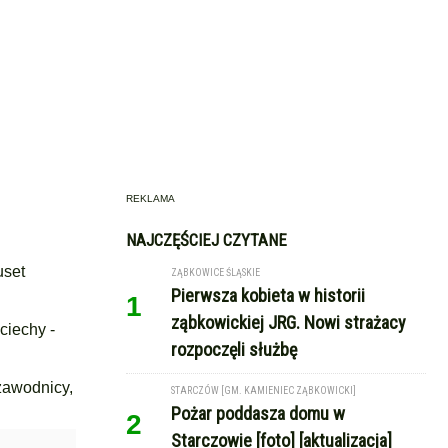
REKLAMA
NAJCZĘŚCIEJ CZYTANE
uset
ZĄBKOWICE ŚLĄSKIE
Pierwsza kobieta w historii
1
ząbkowickiej JRG. Nowi strażacy
ciechy -
rozpoczęli służbę
 zawodnicy,
STARCZÓW [GM. KAMIENIEC ZĄBKOWICKI]
Pożar poddasza domu w
2
Starczowie [foto] [aktualizacja]