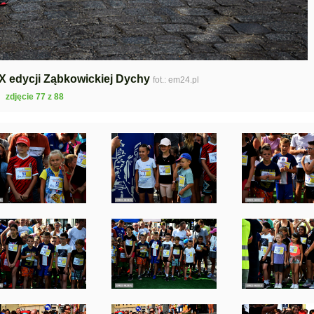
 X edycji Ząbkowickiej Dychy
fot.: em24.pl
zdjęcie 77 z 88