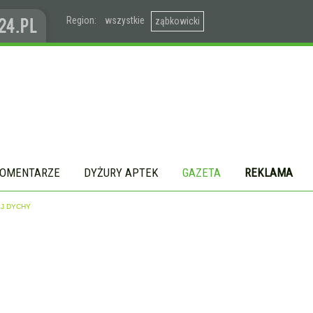
Region:
wszystkie
ząbkowicki
OMENTARZE
DYŻURY APTEK
GAZETA
REKLAMA
EJ DYCHY