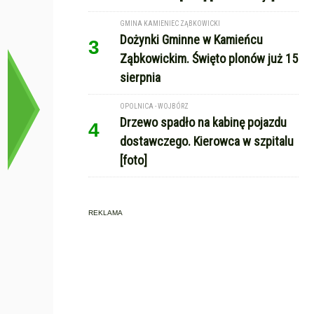
GMINA KAMIENIEC ZĄBKOWICKI
Dożynki Gminne w Kamieńcu
3
Ząbkowickim. Święto plonów już 15
sierpnia
OPOLNICA - WOJBÓRZ
Drzewo spadło na kabinę pojazdu
4
dostawczego. Kierowca w szpitalu
[foto]
REKLAMA