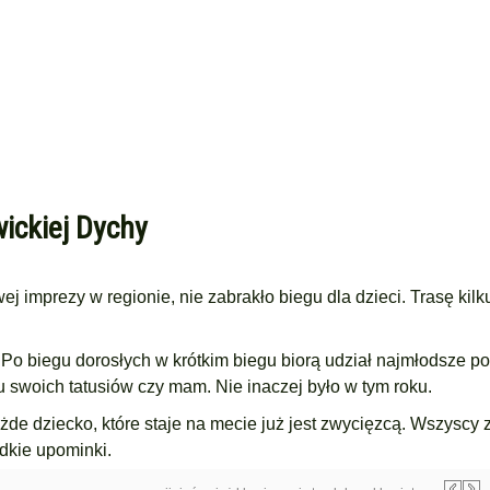
wickiej Dychy
 imprezy w regionie, nie zabrakło biegu dla dzieci. Trasę kilk
 Po biegu dorosłych w krótkim biegu biorą udział najmłodsze po
u swoich tatusiów czy mam. Nie inaczej było w tym roku.
ażde dziecko, które staje na mecie już jest zwycięzcą. Wszyscy
odkie upominki.