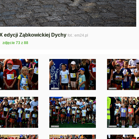
 X edycji Ząbkowickiej Dychy
fot.: em24.pl
zdjęcie 73 z 88