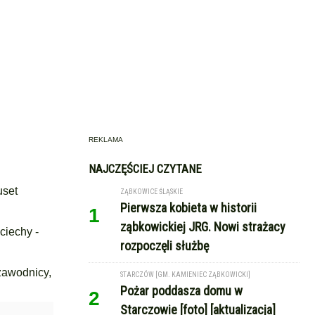
REKLAMA
NAJCZĘŚCIEJ CZYTANE
uset
ZĄBKOWICE ŚLĄSKIE
Pierwsza kobieta w historii
1
ząbkowickiej JRG. Nowi strażacy
ciechy -
rozpoczęli służbę
 zawodnicy,
STARCZÓW [GM. KAMIENIEC ZĄBKOWICKI]
Pożar poddasza domu w
2
Starczowie [foto] [aktualizacja]