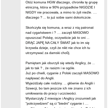
Otóż komuna HGW dlaczego, chroniła tę grupę
etniczną, która w 90% przypadków NIGDZIE I
NIGDY nie pracowała, a mimo to żyli nieźle. ....
dlaczego ? ... to już sobie sami dokończcie.
Skończyła się komuna, a wraz z nią patronat
nad cygaństwem i ? .... zaczęli MASOWO
opuszczać Polskę, oczywiście jak to oni ...
DRĄC JAPĘ NA CAŁY ŚWIAT jak to im się
krzywda dzieje, czyli że nikt nie chce ich tu
utrzymywać za damski cho0j.
Pamiętam jak oburzyli się wtedy Anglicy, że ...
jak to tak ? , że rasizm i w ogóle.
Już po chwili, cyganie z Polski zaczęli MASOWO
napływać do Anglii.
Wyjeżdżały całe rodziny. ... głównie do Anglii i
Szwecji, bo tam jeszcze ich nie znano z ich
umiłowania do pracy i uczciwości.
Wystarczyły 2 miesiące i Anglicy zrozumieli jak
"pokrzywdzeni" są ci "biedni" cyganie i ....