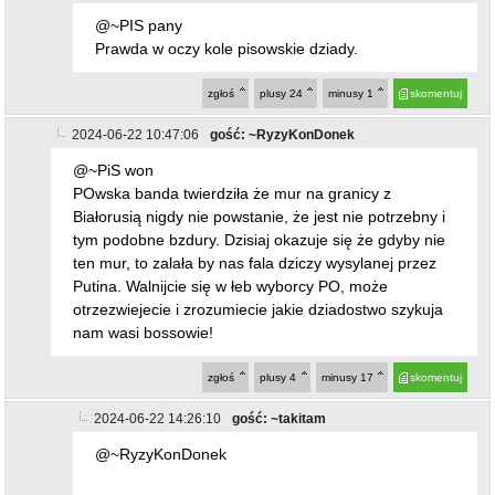
@~PIS pany
Prawda w oczy kole pisowskie dziady.
zgłoś
plusy
24
minusy
1
skomentuj
2024-06-22 10:47:06
gość: ~RyzyKonDonek
@~PiS won
POwska banda twierdziła że mur na granicy z
Białorusią nigdy nie powstanie, że jest nie potrzebny i
tym podobne bzdury. Dzisiaj okazuje się że gdyby nie
ten mur, to zalała by nas fala dziczy wysylanej przez
Putina. Walnijcie się w łeb wyborcy PO, może
otrzezwiejecie i zrozumiecie jakie dziadostwo szykuja
nam wasi bossowie!
zgłoś
plusy
4
minusy
17
skomentuj
2024-06-22 14:26:10
gość: ~takitam
@~RyzyKonDonek