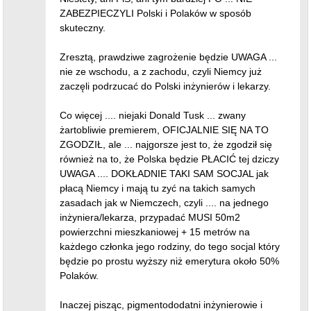
ZABEZPIECZYLI Polski i Polaków w sposób
skuteczny.
Zresztą, prawdziwe zagrożenie będzie UWAGA ...
nie ze wschodu, a z zachodu, czyli Niemcy już
zaczęli podrzucać do Polski inżynierów i lekarzy.
Co więcej .... niejaki Donald Tusk ... zwany
żartobliwie premierem, OFICJALNIE SIĘ NA TO
ZGODZIŁ, ale ... najgorsze jest to, że zgodził się
również na to, że Polska będzie PŁACIĆ tej dziczy
UWAGA .... DOKŁADNIE TAKI SAM SOCJAL jak
płacą Niemcy i mają tu zyć na takich samych
zasadach jak w Niemczech, czyli .... na jednego
inżyniera/lekarza, przypadać MUSI 50m2
powierzchni mieszkaniowej + 15 metrów na
każdego członka jego rodziny, do tego socjal który
będzie po prostu wyższy niż emerytura około 50%
Polaków.
Inaczej pisząc, pigmentododatni inżynierowie i