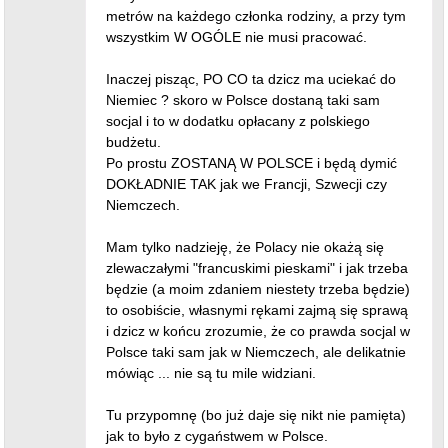
metrów na każdego członka rodziny, a przy tym
wszystkim W OGÓLE nie musi pracować.
Inaczej pisząc, PO CO ta dzicz ma uciekać do
Niemiec ? skoro w Polsce dostaną taki sam
socjal i to w dodatku opłacany z polskiego
budżetu.
Po prostu ZOSTANĄ W POLSCE i będą dymić
DOKŁADNIE TAK jak we Francji, Szwecji czy
Niemczech.
Mam tylko nadzieję, że Polacy nie okażą się
zlewaczałymi "francuskimi pieskami" i jak trzeba
będzie (a moim zdaniem niestety trzeba będzie)
to osobiście, własnymi rękami zajmą się sprawą
i dzicz w końcu zrozumie, że co prawda socjal w
Polsce taki sam jak w Niemczech, ale delikatnie
mówiąc ... nie są tu mile widziani.
Tu przypomnę (bo już daje się nikt nie pamięta)
jak to było z cygaństwem w Polsce.