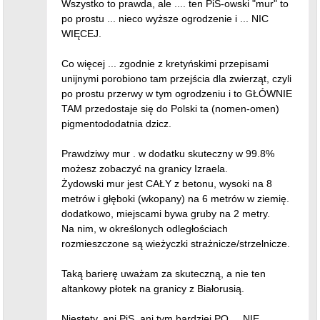
Wszystko to prawda, ale .... ten PiS-owski "mur" to
po prostu ... nieco wyższe ogrodzenie i ... NIC
WIĘCEJ.
Co więcej ... zgodnie z kretyńskimi przepisami
unijnymi porobiono tam przejścia dla zwierząt, czyli
po prostu przerwy w tym ogrodzeniu i to GŁÓWNIE
TAM przedostaje się do Polski ta (nomen-omen)
pigmentododatnia dzicz.
Prawdziwy mur . w dodatku skuteczny w 99.8%
możesz zobaczyć na granicy Izraela.
Żydowski mur jest CAŁY z betonu, wysoki na 8
metrów i głęboki (wkopany) na 6 metrów w ziemię.
dodatkowo, miejscami bywa gruby na 2 metry.
Na nim, w określonych odległościach
rozmieszczone są wieżyczki strażnicze/strzelnicze.
Taką barierę uważam za skuteczną, a nie ten
altankowy płotek na granicy z Białorusią.
Niestety, ani PiS, ani tym bardziej PO ... NIE