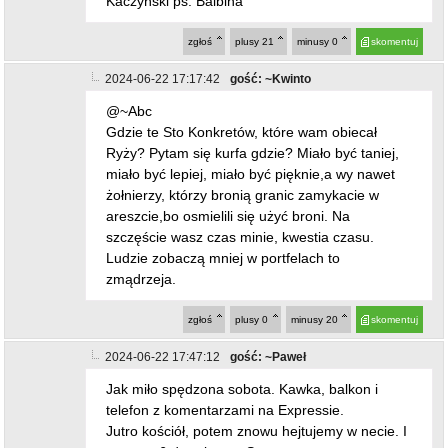
Kaczyński ps. Balbina
zgłoś
plusy
21
minusy
0
skomentuj
2024-06-22 17:17:42
gość: ~Kwinto
@~Abc
Gdzie te Sto Konkretów, które wam obiecał
Ryży? Pytam się kurfa gdzie? Miało być taniej,
miało być lepiej, miało być pięknie,a wy nawet
żołnierzy, którzy bronią granic zamykacie w
areszcie,bo osmielili się użyć broni. Na
szczęście wasz czas minie, kwestia czasu.
Ludzie zobaczą mniej w portfelach to
zmądrzeja.
zgłoś
plusy
0
minusy
20
skomentuj
2024-06-22 17:47:12
gość: ~Paweł
Jak miło spędzona sobota. Kawka, balkon i
telefon z komentarzami na Expressie.
Jutro kościół, potem znowu hejtujemy w necie. I