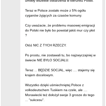
umilkły wszelkie oskarżenia w kierunku Polski.
Teraz w Polsce zostało może z 5% ogółu
cyganów żyjących za czasów komuny.
Czy uważacie, że problemu masowej emigracji
do Polski nie było bo powstał jakiś mur czy płot
?
Otóż NIC Z TYCH RZECZY.
Po prostu, nie zostawali tu, bo najzwyczajniej w
świecie NIE BYŁO SOCJALU.
Teraz ... BĘDZIE SOCJAL, więc .... stajemy się
krajem docelowym.
Wszystko dzięki uśmiechniętej Polsce z
volksdeutschem Tuskiem na czele, ale ....
Morawiecki też dołożył swoje 3 grosze do tego
... "sukcesu".