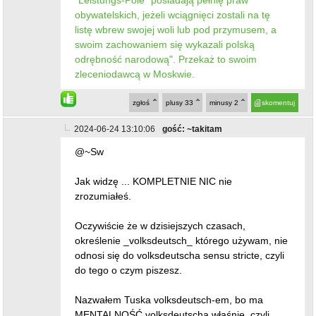
"Leistungs-Pole” posiadają pełnię praw
obywatelskich, jeżeli wciągnięci zostali na tę
listę wbrew swojej woli lub pod przymusem, a
swoim zachowaniem się wykazali polską
odrębność narodową". Przekaż to swoim
zleceniodawcą w Moskwie.
zgłoś
plusy
33
minusy
2
skomentuj
2024-06-24 13:10:06
gość: ~takitam
@~Sw
Jak widzę ... KOMPLETNIE NIC nie
zrozumiałeś.
Oczywiście że w dzisiejszych czasach,
określenie _volksdeutsch_ którego używam, nie
odnosi się do volksdeutscha sensu stricte, czyli
do tego o czym piszesz.
Nazwałem Tuska volksdeutsch-em, bo ma
MENTALNOŚĆ volksdeutscha właśnie, czyli