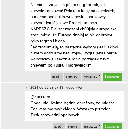
No nic .... za jakieś pół roku, góra rok, jak
zacznie brakować Polakom kasy na cokolwiek,
a mocno opaleni inżynierowie i naukowcy
zaczną dymić jak we Francji, to może
NARESZCIE ci zaczadzeni ch00jnią europejską
zrozumieją, że Europa dzisiaj to nie dobrobyt,
tylko regres i bieda.
Jak zrozumieją, to następne wybory (jeśli jakimś
cudem dotrwamy bez wojny) wygra jakaś partia
wolnościowa i zacznie robić porządek z tym
chlewem po Tusku i Morawieckim.
zgłoś
plusy
50
minusy
50
skomentuj
2024-06-22 23:57:43
gość: ~Kr
@~takitam
Oooo, nie. Kwinto będzie obrażony, że miesza
Pan w to morawieckiego. Wszak to przecież
Tusk sprowadził opalonych.
zgłoś
plusy
8
minusy
11
skomentuj