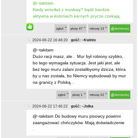
@~takitam
Kiedy wróciłaś z moskwy? bądź bardzie
aktywna w koloniach karnych prycze czekają.
zgłoś
plusy
47
minusy
13
skomentuj
2024-06-22 16:48:20
gość: ~Kwinto
@~takitam
Dużo racji masz, ale... Mur był robiony szybko,
bo tego wymagała sytuacja. Jest jaki jest, ale
bez tego muru zalani zostalibysmy dzicza, która
by u nas została, bo Niemcy wybudowali by mur
na granicy z Polską...
zgłoś
plusy
1
minusy
22
skomentuj
2024-06-22 17:46:22
gość: ~Jolka
@~takitam Do budowy muru pisowcy powinni
zaangażować chińczyków. Mają doświadczenie
.