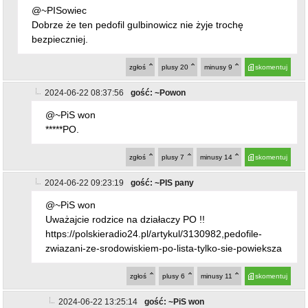
@~PISowiec
Dobrze że ten pedofil gulbinowicz nie żyje trochę
bezpieczniej.
zgłoś
plusy
20
minusy
9
skomentuj
2024-06-22 08:37:56
gość: ~Powon
@~PiS won
*****PO.
zgłoś
plusy
7
minusy
14
skomentuj
2024-06-22 09:23:19
gość: ~PIS pany
@~PiS won
Uważajcie rodzice na działaczy PO !!
https://polskieradio24.pl/artykul/3130982,pedofile-
zwiazani-ze-srodowiskiem-po-lista-tylko-sie-powieksza
zgłoś
plusy
6
minusy
11
skomentuj
2024-06-22 13:25:14
gość: ~PiS won