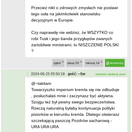
Przecież nikt o zdrowych zmysłach nie postawi
tego osła na jakimkolwiek stanowisku
decyzyjnym w Europie.
Czy naprawdę nie widzisz, że WSZYTKO co
robi Tusk i jego banda przygłupów zwanych
żartobliwie ministrami, to NISZCZENIE POLSKI
?
zgłoś
plusy
20
minusy
14
skomentuj
2024-06-25 05:50:18
gość: ~Sw
ostatnio dodany post
@~takitam
Towarzyszko imperium kremla się nie odbuduje
, posłuchałaś mnie i zaczynasz być aktywna.
Szojgu też był pewny swego bezpieczeństwa.
Rzeczą naturalną byłaby kontynuacja polityki
pisiorków w kierunku kremla. Dlatego otwierasz
szczekającą paszczę.Pozdrów sacharową -
URA URA URA.