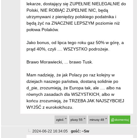
lekarze, dostający się ZUPEŁNIE NIELEGALNIE do
Polski, NIE ROBIĄC ZUPEŁNIE NIC, będą
utrzymywani z pieniędzy polskiego podatnika i
będą żyć na ZNACZNIE LEPSZYM poziomie niż
połowa Polaków.
Jako bonus, od lipca tego roku gaz 50% w górę, a
prąd 40%, czyli .... WSZYSTKO podrożeje.
Brawo Morawiecki, ... brawo Tusk.
Mam nadzieję, że jak Polacy po raz kolejny w
dziejach naszego państwa, dostaną solidnie po
d_pie, zrozumieją, że Europa tak, ale .... albo na
równych zasadach dla WSZYSTKICH, albo w
końcu zrozumieją, że TRZEBA JAK NAJSZYBCIEJ
WYJŚĆ z eurokołchozu.
zgłoś
plusy
55
minusy
48
skomentuj
2024-06-22 16:34:05
gość: ~Sw