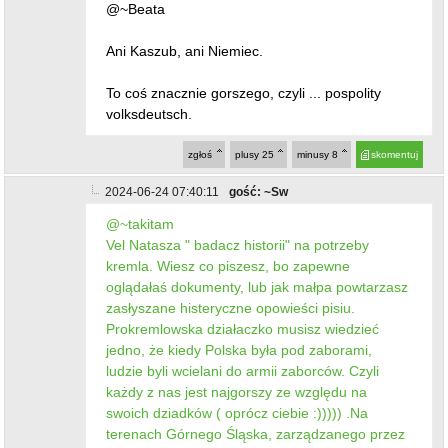
@~Beata
Ani Kaszub, ani Niemiec.
To coś znacznie gorszego, czyli ... pospolity
volksdeutsch.
zgłoś
plusy
25
minusy
8
skomentuj
2024-06-24 07:40:11
gość: ~Sw
@~takitam
Vel Natasza " badacz historii" na potrzeby
kremla. Wiesz co piszesz, bo zapewne
oglądałaś dokumenty, lub jak małpa powtarzasz
zasłyszane histeryczne opowieści pisiu.
Prokremlowska działaczko musisz wiedzieć
jedno, że kiedy Polska była pod zaborami,
ludzie byli wcielani do armii zaborców. Czyli
każdy z nas jest najgorszy ze względu na
swoich dziadków ( oprócz ciebie :))))) .Na
terenach Górnego Śląska, zarządzanego przez