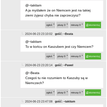
@~takitam
A ja myślałem że on Niemcem jest na takiej
ziemi żyjesz chyba nie zaprzeczysz?
zgłoś
plusy
3
minusy
0
skomentuj
2024-06-23 23:10:02
gość: ~Beata
@~takitam
To w końcu on Kaszubem jest czy Niemcem?
zgłoś
plusy
0
minusy
0
skomentuj
2024-06-23 23:20:14
gość: ~Paweł
@~Beata
Czegoś tu nie rozumiem to Kaszuby są w
Niemczech?
zgłoś
plusy
0
minusy
0
skomentuj
2024-06-23 23:47:08
gość: ~takitam