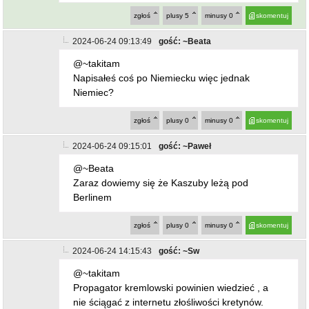
zgłoś
plusy
5
minusy
0
skomentuj
2024-06-24 09:13:49
gość: ~Beata
@~takitam
Napisałeś coś po Niemiecku więc jednak
Niemiec?
zgłoś
plusy
0
minusy
0
skomentuj
2024-06-24 09:15:01
gość: ~Paweł
@~Beata
Zaraz dowiemy się że Kaszuby leżą pod
Berlinem
zgłoś
plusy
0
minusy
0
skomentuj
2024-06-24 14:15:43
gość: ~Sw
@~takitam
Propagator kremlowski powinien wiedzieć , a
nie ściągać z internetu złośliwości kretynów.