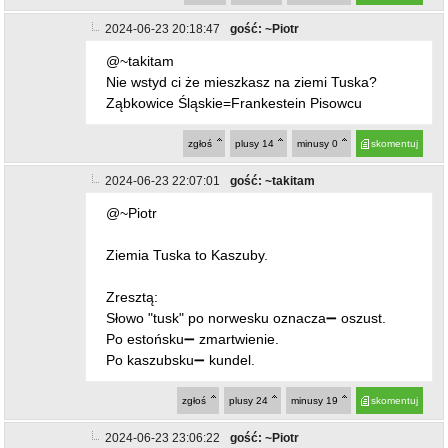
2024-06-23 20:18:47
gość: ~Piotr
@~takitam
Nie wstyd ci że mieszkasz na ziemi Tuska?
Ząbkowice Śląskie=Frankestein Pisowcu
zgłoś
plusy
14
minusy
0
skomentuj
2024-06-23 22:07:01
gość: ~takitam
@~Piotr
Ziemia Tuska to Kaszuby.
Zresztą:
Słowo "tusk" po norwesku oznacza➖ oszust.
Po estońsku➖ zmartwienie.
Po kaszubsku➖ kundel.
zgłoś
plusy
24
minusy
19
skomentuj
2024-06-23 23:06:22
gość: ~Piotr