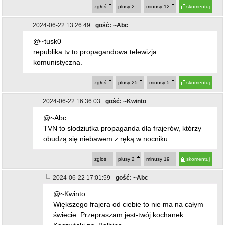
zgłoś
plusy
2
minusy
12
skomentuj
2024-06-22 13:26:49
gość: ~Abc
@~tusk0
republika tv to propagandowa telewizja
komunistyczna.
zgłoś
plusy
25
minusy
5
skomentuj
2024-06-22 16:36:03
gość: ~Kwinto
@~Abc
TVN to słodziutka propaganda dla frajerów, którzy
obudzą się niebawem z ręką w nocniku...
zgłoś
plusy
2
minusy
19
skomentuj
2024-06-22 17:01:59
gość: ~Abc
@~Kwinto
Większego frajera od ciebie to nie ma na całym
świecie. Przepraszam jest-twój kochanek