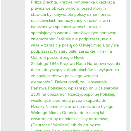
Fritza Brachta, krążyła rymowanka ukazująca
prawdziwe oblicze wyboru, przed którym
stawiani byli obywatele polscy uznani przez
nazistowskich badaczy rasy za częściowo i
tymczasowo spolonizowanych, a więc
spełniających warunki umożliwiające ponowne
zniemczenie: Jeśli się nie podpiszesz, twoja
wina – zaraz cię poślą do Oświęcimia; a gdy się
podpiszesz, ty stary ośle, zaraz cię Hitler na
Ostfront pośle. Google News
28 lutego 1945 Krajowa Rada Narodowa wydała
dekret dotyczący volksdeutschów "o wyłączeniu
ze społeczeństwa polskiego wrogich
elementów". Dekret głosił, że: "obywatele
Państwa Polskiego, wpisani po dniu 31 sierpnia
1939 na obszarach Rzeczypospolitej Polskiej,
wcielonych przemocą przez okupanta do
Rzeszy Niemieckiej oraz na obszarze byłego
Wolnego Miasta Gdańska do trzeciej lub
czwartej grupy niemieckiej listy narodowej
(Deutsche Volksliste) lub do grupy tzw.