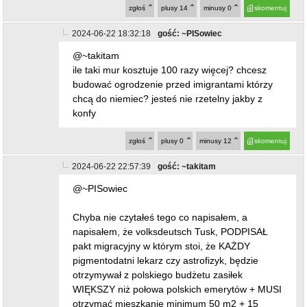
zgłoś
plusy
14
minusy
0
skomentuj
2024-06-22 18:32:18
gość: ~PISowiec
@~takitam
ile taki mur kosztuje 100 razy więcej? chcesz
budować ogrodzenie przed imigrantami którzy
chcą do niemiec? jesteś nie rzetelny jakby z
konfy
zgłoś
plusy
0
minusy
12
skomentuj
2024-06-22 22:57:39
gość: ~takitam
@~PISowiec
Chyba nie czytałeś tego co napisałem, a
napisałem, że volksdeutsch Tusk, PODPISAŁ
pakt migracyjny w którym stoi, że KAŻDY
pigmentodatni lekarz czy astrofizyk, będzie
otrzymywał z polskiego budżetu zasiłek
WIĘKSZY niż połowa polskich emerytów + MUSI
otrzymać mieszkanie minimum 50 m2 + 15