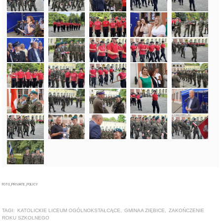
FOTO_PRIVATE_POLICY
TAGI:
KATOLICKIE LICEUM OGÓLNOKSTAŁCĄCE
,
GMINAA ZIĘBICE
,
ZAKOŃCZENIE
ROKU SZKOLNEGO