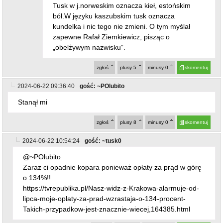
Tusk w j.norweskim oznacza kieł, estońskim
ból.W języku kaszubskim tusk oznacza
kundelka i nic tego nie zmieni. O tym myślał
zapewne Rafał Ziemkiewicz, pisząc o
„obelżywym nazwisku”.
zgłoś
plusy
5
minusy
0
skomentuj
2024-06-22 09:36:40
gość: ~POlubito
Stanął mi
zgłoś
plusy
8
minusy
0
skomentuj
2024-06-22 10:54:24
gość: ~tusk0
@~POlubito
Zaraz ci opadnie kopara ponieważ opłaty za prąd w górę
o 134%!!
https://tvrepublika.pl/Nasz-widz-z-Krakowa-alarmuje-od-
lipca-moje-oplaty-za-prad-wzrastaja-o-134-procent-
Takich-przypadkow-jest-znacznie-wiecej,164385.html