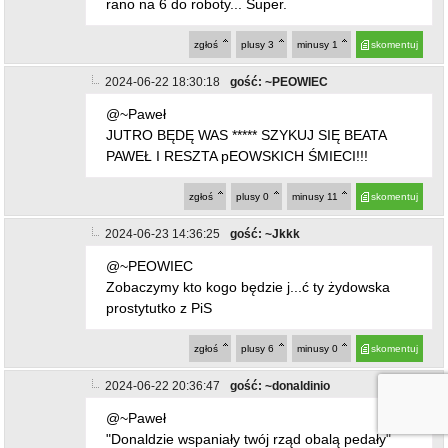
rano na 6 do roboty... Super.
zgłoś
plusy
3
minusy
1
skomentuj
2024-06-22 18:30:18
gość: ~PEOWIEC
@~Paweł
JUTRO BĘDĘ WAS ***** SZYKUJ SIĘ BEATA
PAWEŁ I RESZTA pEOWSKICH ŚMIECI!!!
zgłoś
plusy
0
minusy
11
skomentuj
2024-06-23 14:36:25
gość: ~Jkkk
@~PEOWIEC
Zobaczymy kto kogo będzie j...ć ty żydowska
prostytutko z PiS
zgłoś
plusy
6
minusy
0
skomentuj
2024-06-22 20:36:47
gość: ~donaldinio
@~Paweł
"Donaldzie wspaniały twój rząd obalą pedały"