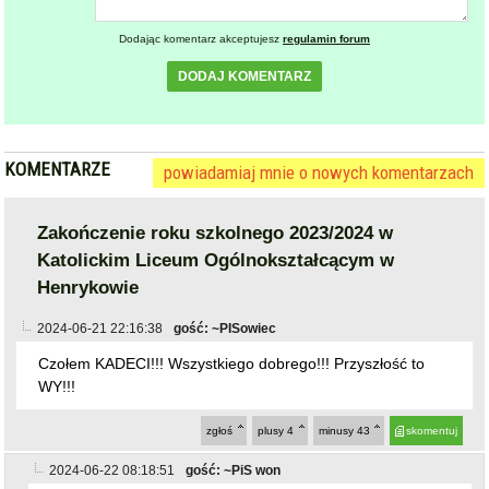
Dodając komentarz akceptujesz
regulamin forum
DODAJ KOMENTARZ
KOMENTARZE
powiadamiaj mnie o nowych komentarzach
Zakończenie roku szkolnego 2023/2024 w
Katolickim Liceum Ogólnokształcącym w
Henrykowie
2024-06-21 22:16:38
gość: ~PISowiec
Czołem KADECI!!! Wszystkiego dobrego!!! Przyszłość to
WY!!!
zgłoś
plusy
4
minusy
43
skomentuj
2024-06-22 08:18:51
gość: ~PiS won