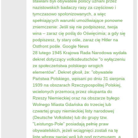
stawiani byli obywatele polscy uznani przez
nazistowskich badaczy rasy za częściowo i
tymczasowo spolonizowanych, a więc
spełniających warunki umożliwiające ponowne
zniemczenie: Jeśli się nie podpiszesz, twoja
wina – zaraz cię poślą do Oświęcimia; a gdy się
podpiszesz, ty stary ośle, zaraz cię Hitler na
Ostfront pośle. Google News
28 lutego 1945 Krajowa Rada Narodowa wydała
dekret dotyczący volksdeutschów "o wyłączeniu
ze społeczeństwa polskiego wrogich
elementów". Dekret głosił, że: "obywatele
Państwa Polskiego, wpisani po dniu 31 sierpnia
1939 na obszarach Rzeczypospolitej Polskiej,
wcielonych przemocą przez okupanta do
Rzeszy Niemieckiej oraz na obszarze byłego
Wolnego Miasta Gdańska do trzeciej lub
czwartej grupy niemieckiej listy narodowej
(Deutsche Volksliste) lub do grupy tzw.
"Leistungs-Pole” posiadają pełnię praw
obywatelskich, jeżeli wciągnięci zostali na tę
listę wbrew swojej woli lub pod przymusem, a