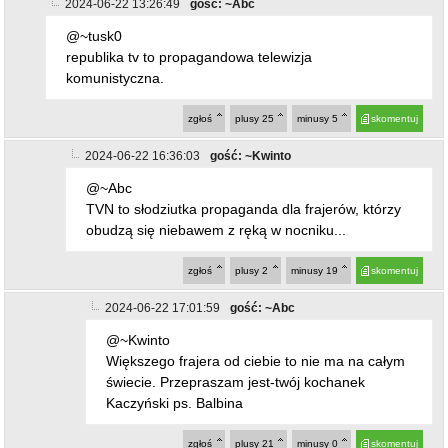
2024-06-22 13:26:49
gość: ~Abc
@~tusk0
republika tv to propagandowa telewizja
komunistyczna.
zgłoś
plusy
25
minusy
5
skomentuj
2024-06-22 16:36:03
gość: ~Kwinto
@~Abc
TVN to słodziutka propaganda dla frajerów, którzy
obudzą się niebawem z ręką w nocniku...
zgłoś
plusy
2
minusy
19
skomentuj
2024-06-22 17:01:59
gość: ~Abc
@~Kwinto
Większego frajera od ciebie to nie ma na całym
świecie. Przepraszam jest-twój kochanek
Kaczyński ps. Balbina
zgłoś
plusy
21
minusy
0
skomentuj