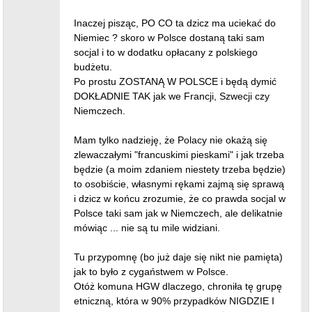
Inaczej pisząc, PO CO ta dzicz ma uciekać do
Niemiec ? skoro w Polsce dostaną taki sam
socjal i to w dodatku opłacany z polskiego
budżetu.
Po prostu ZOSTANĄ W POLSCE i będą dymić
DOKŁADNIE TAK jak we Francji, Szwecji czy
Niemczech.
Mam tylko nadzieję, że Polacy nie okażą się
zlewaczałymi "francuskimi pieskami" i jak trzeba
będzie (a moim zdaniem niestety trzeba będzie)
to osobiście, własnymi rękami zajmą się sprawą
i dzicz w końcu zrozumie, że co prawda socjal w
Polsce taki sam jak w Niemczech, ale delikatnie
mówiąc ... nie są tu mile widziani.
Tu przypomnę (bo już daje się nikt nie pamięta)
jak to było z cygaństwem w Polsce.
Otóż komuna HGW dlaczego, chroniła tę grupę
etniczną, która w 90% przypadków NIGDZIE I