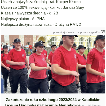
Uczeń z najwyższą średnią - rat. Kacper Kłocko
Uczeń ze 100% frekwencją - kpr. kdt Bartosz Sury
Klasa z najwyższą średnią - kl. 2B
Najlepszy pluton - ALPHA
Najlepsza drużyna ratownicza - Drużyna RAT. 2
przewijaj również za pomocą gestów
Zakończenie roku szkolnego 2023/2024 w Katolickim
Liceum Ogólnokształcącym w Henrykowie
fot.: UM Ziębice