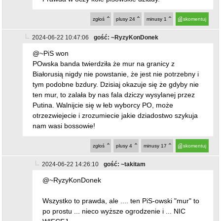
zgłoś
plusy
24
minusy
1
skomentuj
2024-06-22 10:47:06
gość: ~RyzyKonDonek
@~PiS won
POwska banda twierdziła że mur na granicy z
Białorusią nigdy nie powstanie, że jest nie potrzebny i
tym podobne bzdury. Dzisiaj okazuje się że gdyby nie
ten mur, to zalała by nas fala dziczy wysylanej przez
Putina. Walnijcie się w łeb wyborcy PO, może
otrzezwiejecie i zrozumiecie jakie dziadostwo szykuja
nam wasi bossowie!
zgłoś
plusy
4
minusy
17
skomentuj
2024-06-22 14:26:10
gość: ~takitam
@~RyzyKonDonek
Wszystko to prawda, ale .... ten PiS-owski "mur" to
po prostu ... nieco wyższe ogrodzenie i ... NIC