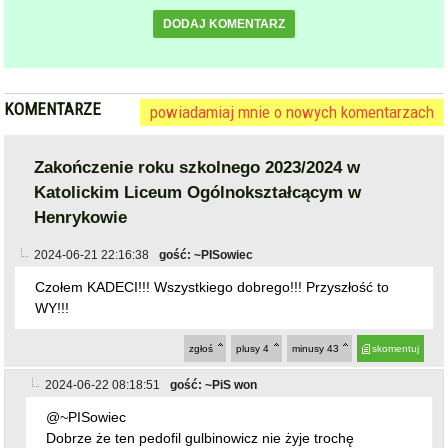
DODAJ KOMENTARZ
KOMENTARZE
powiadamiaj mnie o nowych komentarzach
Zakończenie roku szkolnego 2023/2024 w
Katolickim Liceum Ogólnokształcącym w
Henrykowie
2024-06-21 22:16:38
gość: ~PISowiec
Czołem KADECI!!! Wszystkiego dobrego!!! Przyszłość to
WY!!!
zgłoś
plusy
4
minusy
43
skomentuj
2024-06-22 08:18:51
gość: ~PiS won
@~PISowiec
Dobrze że ten pedofil gulbinowicz nie żyje trochę