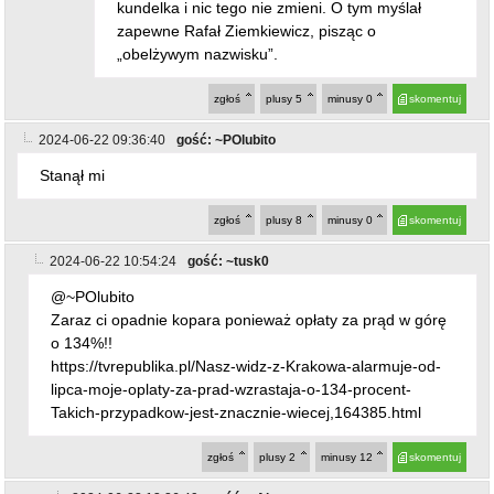
kundelka i nic tego nie zmieni. O tym myślał
zapewne Rafał Ziemkiewicz, pisząc o
„obelżywym nazwisku”.
zgłoś
plusy
5
minusy
0
skomentuj
2024-06-22 09:36:40
gość: ~POlubito
Stanął mi
zgłoś
plusy
8
minusy
0
skomentuj
2024-06-22 10:54:24
gość: ~tusk0
@~POlubito
Zaraz ci opadnie kopara ponieważ opłaty za prąd w górę
o 134%!!
https://tvrepublika.pl/Nasz-widz-z-Krakowa-alarmuje-od-
lipca-moje-oplaty-za-prad-wzrastaja-o-134-procent-
Takich-przypadkow-jest-znacznie-wiecej,164385.html
zgłoś
plusy
2
minusy
12
skomentuj