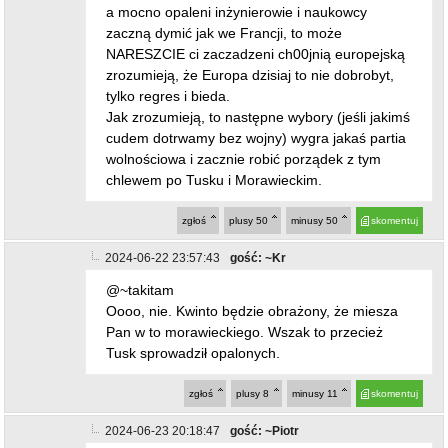
a mocno opaleni inżynierowie i naukowcy
zaczną dymić jak we Francji, to może
NARESZCIE ci zaczadzeni ch00jnią europejską
zrozumieją, że Europa dzisiaj to nie dobrobyt,
tylko regres i bieda.
Jak zrozumieją, to następne wybory (jeśli jakimś
cudem dotrwamy bez wojny) wygra jakaś partia
wolnościowa i zacznie robić porządek z tym
chlewem po Tusku i Morawieckim.
zgłoś
plusy
50
minusy
50
skomentuj
2024-06-22 23:57:43
gość: ~Kr
@~takitam
Oooo, nie. Kwinto będzie obrażony, że miesza
Pan w to morawieckiego. Wszak to przecież
Tusk sprowadził opalonych.
zgłoś
plusy
8
minusy
11
skomentuj
2024-06-23 20:18:47
gość: ~Piotr