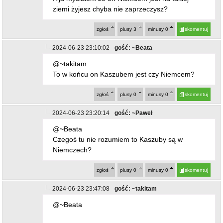
ziemi żyjesz chyba nie zaprzeczysz?
zgłoś
plusy
3
minusy
0
skomentuj
2024-06-23 23:10:02
gość: ~Beata
@~takitam
To w końcu on Kaszubem jest czy Niemcem?
zgłoś
plusy
0
minusy
0
skomentuj
2024-06-23 23:20:14
gość: ~Paweł
@~Beata
Czegoś tu nie rozumiem to Kaszuby są w
Niemczech?
zgłoś
plusy
0
minusy
0
skomentuj
2024-06-23 23:47:08
gość: ~takitam
@~Beata