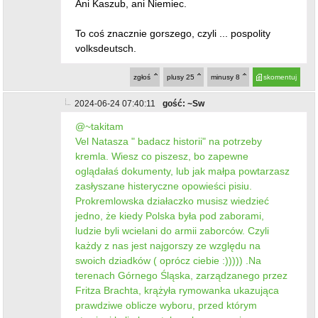
Ani Kaszub, ani Niemiec.
To coś znacznie gorszego, czyli ... pospolity
volksdeutsch.
zgłoś
plusy
25
minusy
8
skomentuj
2024-06-24 07:40:11
gość: ~Sw
@~takitam
Vel Natasza " badacz historii" na potrzeby
kremla. Wiesz co piszesz, bo zapewne
oglądałaś dokumenty, lub jak małpa powtarzasz
zasłyszane histeryczne opowieści pisiu.
Prokremlowska działaczko musisz wiedzieć
jedno, że kiedy Polska była pod zaborami,
ludzie byli wcielani do armii zaborców. Czyli
każdy z nas jest najgorszy ze względu na
swoich dziadków ( oprócz ciebie :))))) .Na
terenach Górnego Śląska, zarządzanego przez
Fritza Brachta, krążyła rymowanka ukazująca
prawdziwe oblicze wyboru, przed którym