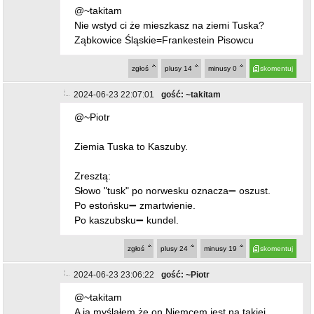
@~takitam
Nie wstyd ci że mieszkasz na ziemi Tuska?
Ząbkowice Śląskie=Frankestein Pisowcu
zgłoś
plusy
14
minusy
0
skomentuj
2024-06-23 22:07:01
gość: ~takitam
@~Piotr
Ziemia Tuska to Kaszuby.
Zresztą:
Słowo "tusk" po norwesku oznacza➖ oszust.
Po estońsku➖ zmartwienie.
Po kaszubsku➖ kundel.
zgłoś
plusy
24
minusy
19
skomentuj
2024-06-23 23:06:22
gość: ~Piotr
@~takitam
A ja myślałem że on Niemcem jest na takiej