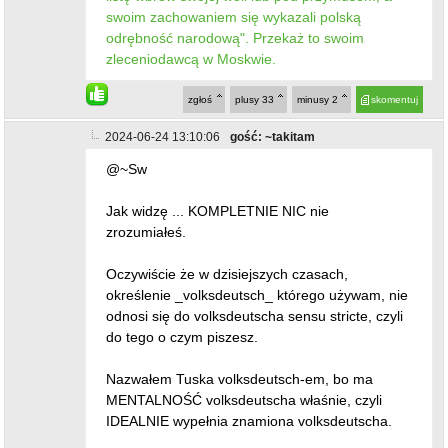
swoim zachowaniem się wykazali polską
odrębność narodową". Przekaż to swoim
zleceniodawcą w Moskwie.
zgłoś
plusy
33
minusy
2
skomentuj
2024-06-24 13:10:06
gość: ~takitam
@~Sw
Jak widzę ... KOMPLETNIE NIC nie
zrozumiałeś.
Oczywiście że w dzisiejszych czasach,
określenie _volksdeutsch_ którego używam, nie
odnosi się do volksdeutscha sensu stricte, czyli
do tego o czym piszesz.
Nazwałem Tuska volksdeutsch-em, bo ma
MENTALNOŚĆ volksdeutscha właśnie, czyli
IDEALNIE wypełnia znamiona volksdeutscha.