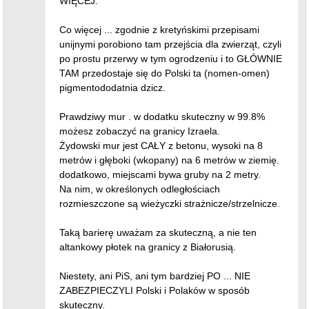
WIĘCEJ.
Co więcej ... zgodnie z kretyńskimi przepisami
unijnymi porobiono tam przejścia dla zwierząt, czyli
po prostu przerwy w tym ogrodzeniu i to GŁÓWNIE
TAM przedostaje się do Polski ta (nomen-omen)
pigmentododatnia dzicz.
Prawdziwy mur . w dodatku skuteczny w 99.8%
możesz zobaczyć na granicy Izraela.
Żydowski mur jest CAŁY z betonu, wysoki na 8
metrów i głęboki (wkopany) na 6 metrów w ziemię.
dodatkowo, miejscami bywa gruby na 2 metry.
Na nim, w określonych odległościach
rozmieszczone są wieżyczki strażnicze/strzelnicze.
Taką barierę uważam za skuteczną, a nie ten
altankowy płotek na granicy z Białorusią.
Niestety, ani PiS, ani tym bardziej PO ... NIE
ZABEZPIECZYLI Polski i Polaków w sposób
skuteczny.