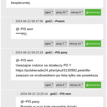
bezpieczniej.
zgłoś
plusy
20
minusy
9
skomentuj
2024-06-22 08:37:56
gość: ~Powon
@~PiS won
*****PO.
zgłoś
plusy
7
minusy
14
skomentuj
2024-06-22 09:23:19
gość: ~PIS pany
@~PiS won
Uważajcie rodzice na działaczy PO !!
https://polskieradio24.pl/artykul/3130982,pedofile-
zwiazani-ze-srodowiskiem-po-lista-tylko-sie-powieksza
zgłoś
plusy
6
minusy
11
skomentuj
2024-06-22 13:25:14
gość: ~PiS won
@~PIS pany
Prawda w oczy kole pisowskie dziady.