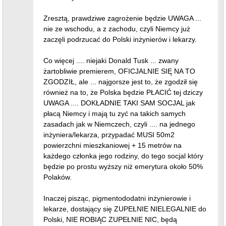
Zresztą, prawdziwe zagrożenie będzie UWAGA ...
nie ze wschodu, a z zachodu, czyli Niemcy już
zaczęli podrzucać do Polski inżynierów i lekarzy.
Co więcej .... niejaki Donald Tusk ... zwany
żartobliwie premierem, OFICJALNIE SIĘ NA TO
ZGODZIŁ, ale ... najgorsze jest to, że zgodził się
również na to, że Polska będzie PŁACIĆ tej dziczy
UWAGA .... DOKŁADNIE TAKI SAM SOCJAL jak
płacą Niemcy i mają tu zyć na takich samych
zasadach jak w Niemczech, czyli .... na jednego
inżyniera/lekarza, przypadać MUSI 50m2
powierzchni mieszkaniowej + 15 metrów na
każdego członka jego rodziny, do tego socjal który
będzie po prostu wyższy niż emerytura około 50%
Polaków.
Inaczej pisząc, pigmentododatni inżynierowie i
lekarze, dostający się ZUPEŁNIE NIELEGALNIE do
Polski, NIE ROBIĄC ZUPEŁNIE NIC, będą