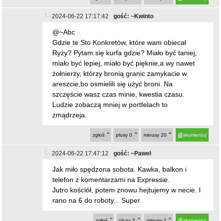
2024-06-22 17:17:42
gość: ~Kwinto
@~Abc
Gdzie te Sto Konkretów, które wam obiecał
Ryży? Pytam się kurfa gdzie? Miało być taniej,
miało być lepiej, miało być pięknie,a wy nawet
żołnierzy, którzy bronią granic zamykacie w
areszcie,bo osmielili się użyć broni. Na
szczęście wasz czas minie, kwestia czasu.
Ludzie zobaczą mniej w portfelach to
zmądrzeja.
zgłoś
plusy
0
minusy
20
skomentuj
2024-06-22 17:47:12
gość: ~Paweł
Jak miło spędzona sobota. Kawka, balkon i
telefon z komentarzami na Expressie.
Jutro kościół, potem znowu hejtujemy w necie. I
rano na 6 do roboty... Super.
zgłoś
plusy
3
minusy
1
skomentuj