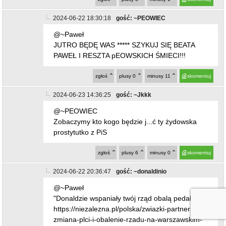
2024-06-22 18:30:18
gość: ~PEOWIEC
@~Paweł
JUTRO BĘDĘ WAS ***** SZYKUJ SIĘ BEATA
PAWEŁ I RESZTA pEOWSKICH ŚMIECI!!!
zgłoś
plusy
0
minusy
11
skomentuj
2024-06-23 14:36:25
gość: ~Jkkk
@~PEOWIEC
Zobaczymy kto kogo będzie j...ć ty żydowska
prostytutko z PiS
zgłoś
plusy
6
minusy
0
skomentuj
2024-06-22 20:36:47
gość: ~donaldinio
@~Paweł
"Donaldzie wspaniały twój rząd obalą pedały"
https://niezalezna.pl/polska/zwiazki-partnerskie-
zmiana-plci-i-obalenie-rzadu-na-warszawskim-