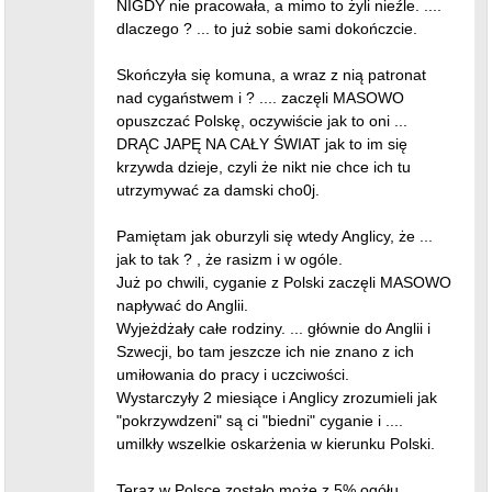
NIGDY nie pracowała, a mimo to żyli nieźle. ....
dlaczego ? ... to już sobie sami dokończcie.
Skończyła się komuna, a wraz z nią patronat
nad cygaństwem i ? .... zaczęli MASOWO
opuszczać Polskę, oczywiście jak to oni ...
DRĄC JAPĘ NA CAŁY ŚWIAT jak to im się
krzywda dzieje, czyli że nikt nie chce ich tu
utrzymywać za damski cho0j.
Pamiętam jak oburzyli się wtedy Anglicy, że ...
jak to tak ? , że rasizm i w ogóle.
Już po chwili, cyganie z Polski zaczęli MASOWO
napływać do Anglii.
Wyjeżdżały całe rodziny. ... głównie do Anglii i
Szwecji, bo tam jeszcze ich nie znano z ich
umiłowania do pracy i uczciwości.
Wystarczyły 2 miesiące i Anglicy zrozumieli jak
"pokrzywdzeni" są ci "biedni" cyganie i ....
umilkły wszelkie oskarżenia w kierunku Polski.
Teraz w Polsce zostało może z 5% ogółu