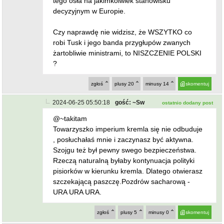
tego osła na jakimkolwiek stanowisku
decyzyjnym w Europie.
Czy naprawdę nie widzisz, że WSZYTKO co
robi Tusk i jego banda przygłupów zwanych
żartobliwie ministrami, to NISZCZENIE POLSKI
?
zgłoś
plusy
20
minusy
14
skomentuj
2024-06-25 05:50:18
gość: ~Sw
ostatnio dodany post
@~takitam
Towarzyszko imperium kremla się nie odbuduje
, posłuchałaś mnie i zaczynasz być aktywna.
Szojgu też był pewny swego bezpieczeństwa.
Rzeczą naturalną byłaby kontynuacja polityki
pisiorków w kierunku kremla. Dlatego otwierasz
szczekającą paszczę.Pozdrów sacharową -
URA URA URA.
zgłoś
plusy
5
minusy
0
skomentuj