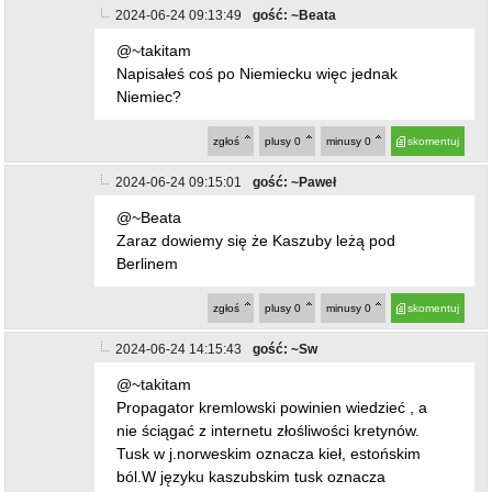
2024-06-24 09:13:49
gość: ~Beata
@~takitam
Napisałeś coś po Niemiecku więc jednak
Niemiec?
zgłoś
plusy
0
minusy
0
skomentuj
2024-06-24 09:15:01
gość: ~Paweł
@~Beata
Zaraz dowiemy się że Kaszuby leżą pod
Berlinem
zgłoś
plusy
0
minusy
0
skomentuj
2024-06-24 14:15:43
gość: ~Sw
@~takitam
Propagator kremlowski powinien wiedzieć , a
nie ściągać z internetu złośliwości kretynów.
Tusk w j.norweskim oznacza kieł, estońskim
ból.W języku kaszubskim tusk oznacza