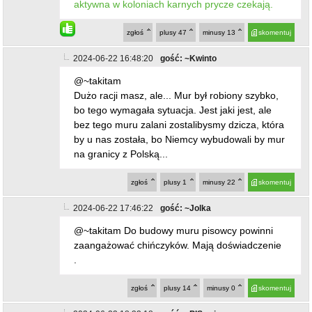
aktywna w koloniach karnych prycze czekają.
zgłoś
plusy
47
minusy
13
skomentuj
2024-06-22 16:48:20
gość: ~Kwinto
@~takitam
Dużo racji masz, ale... Mur był robiony szybko,
bo tego wymagała sytuacja. Jest jaki jest, ale
bez tego muru zalani zostalibysmy dzicza, która
by u nas została, bo Niemcy wybudowali by mur
na granicy z Polską...
zgłoś
plusy
1
minusy
22
skomentuj
2024-06-22 17:46:22
gość: ~Jolka
@~takitam Do budowy muru pisowcy powinni
zaangażować chińczyków. Mają doświadczenie
.
zgłoś
plusy
14
minusy
0
skomentuj