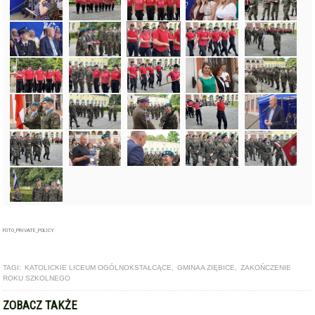
FOTO_PRIVATE_POLICY
TAGI:
KATOLICKIE LICEUM OGÓLNOKSTAŁCĄCE
,
GMINAA ZIĘBICE
,
ZAKOŃCZENIE
ROKU SZKOLNEGO
ZOBACZ TAKŻE