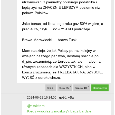
utrzymywani z pieniędzy polskiego podatnika i
będą żyć na ZNACZNIE LEPSZYM poziomie niż
połowa Polaków.
Jako bonus, od lipca tego roku gaz 50% w górę, a
prąd 40%, czyli .... WSZYSTKO podrożeje.
Brawo Morawiecki, ... brawo Tusk.
Mam nadzieję, że jak Polacy po raz kolejny w
dziejach naszego państwa, dostaną solidnie po
d_pie, zrozumieją, że Europa tak, ale .... albo na
równych zasadach dla WSZYSTKICH, albo w
końcu zrozumieją, że TRZEBA JAK NAJSZYBCIEJ
WYJŚĆ z eurokołchozu.
zgłoś
plusy
55
minusy
48
skomentuj
2024-06-22 16:34:05
gość: ~Sw
@~takitam
Kiedy wróciłaś z moskwy? bądź bardzie