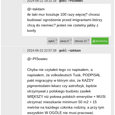
2024-06-22 18:32:18
gość: ~PISowiec
@~takitam
ile taki mur kosztuje 100 razy więcej? chcesz
budować ogrodzenie przed imigrantami którzy
chcą do niemiec? jesteś nie rzetelny jakby z
konfy
zgłoś
plusy
0
minusy
12
skomentuj
2024-06-22 22:57:39
gość: ~takitam
@~PISowiec
Chyba nie czytałeś tego co napisałem, a
napisałem, że volksdeutsch Tusk, PODPISAŁ
pakt migracyjny w którym stoi, że KAŻDY
pigmentodatni lekarz czy astrofizyk, będzie
otrzymywał z polskiego budżetu zasiłek
WIĘKSZY niż połowa polskich emerytów + MUSI
otrzymać mieszkanie minimum 50 m2 + 15
metrów na każdego członka rodziny, a przy tym
wszystkim W OGÓLE nie musi pracować.