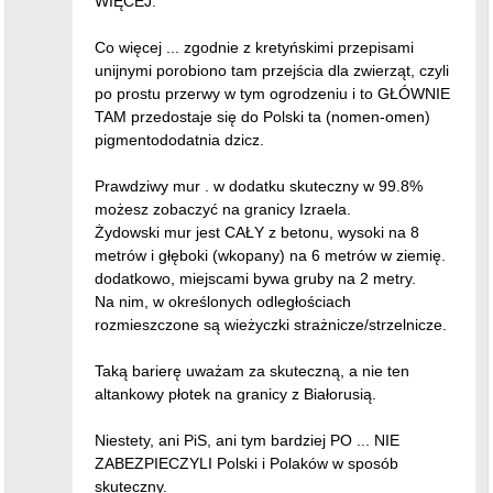
WIĘCEJ.
Co więcej ... zgodnie z kretyńskimi przepisami
unijnymi porobiono tam przejścia dla zwierząt, czyli
po prostu przerwy w tym ogrodzeniu i to GŁÓWNIE
TAM przedostaje się do Polski ta (nomen-omen)
pigmentododatnia dzicz.
Prawdziwy mur . w dodatku skuteczny w 99.8%
możesz zobaczyć na granicy Izraela.
Żydowski mur jest CAŁY z betonu, wysoki na 8
metrów i głęboki (wkopany) na 6 metrów w ziemię.
dodatkowo, miejscami bywa gruby na 2 metry.
Na nim, w określonych odległościach
rozmieszczone są wieżyczki strażnicze/strzelnicze.
Taką barierę uważam za skuteczną, a nie ten
altankowy płotek na granicy z Białorusią.
Niestety, ani PiS, ani tym bardziej PO ... NIE
ZABEZPIECZYLI Polski i Polaków w sposób
skuteczny.