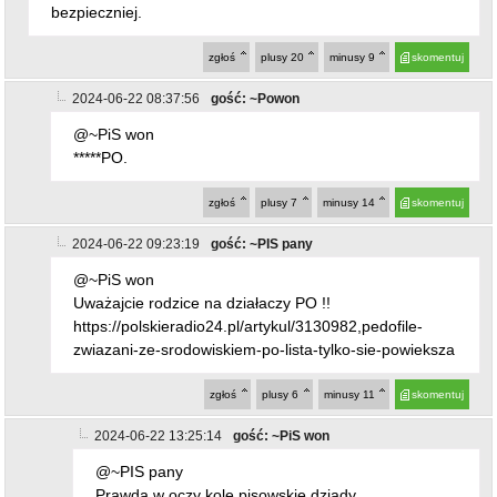
bezpieczniej.
zgłoś
plusy
20
minusy
9
skomentuj
2024-06-22 08:37:56
gość: ~Powon
@~PiS won
*****PO.
zgłoś
plusy
7
minusy
14
skomentuj
2024-06-22 09:23:19
gość: ~PIS pany
@~PiS won
Uważajcie rodzice na działaczy PO !!
https://polskieradio24.pl/artykul/3130982,pedofile-
zwiazani-ze-srodowiskiem-po-lista-tylko-sie-powieksza
zgłoś
plusy
6
minusy
11
skomentuj
2024-06-22 13:25:14
gość: ~PiS won
@~PIS pany
Prawda w oczy kole pisowskie dziady.