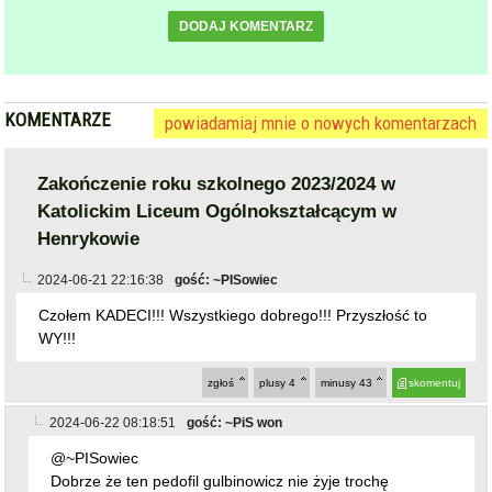
DODAJ KOMENTARZ
KOMENTARZE
powiadamiaj mnie o nowych komentarzach
Zakończenie roku szkolnego 2023/2024 w
Katolickim Liceum Ogólnokształcącym w
Henrykowie
2024-06-21 22:16:38
gość: ~PISowiec
Czołem KADECI!!! Wszystkiego dobrego!!! Przyszłość to
WY!!!
zgłoś
plusy
4
minusy
43
skomentuj
2024-06-22 08:18:51
gość: ~PiS won
@~PISowiec
Dobrze że ten pedofil gulbinowicz nie żyje trochę