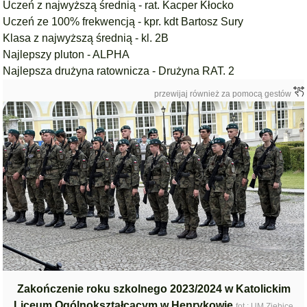
Uczeń z najwyższą średnią - rat. Kacper Kłocko
Uczeń ze 100% frekwencją - kpr. kdt Bartosz Sury
Klasa z najwyższą średnią - kl. 2B
Najlepszy pluton - ALPHA
Najlepsza drużyna ratownicza - Drużyna RAT. 2
przewijaj również za pomocą gestów
Zakończenie roku szkolnego 2023/2024 w Katolickim
Liceum Ogólnokształcącym w Henrykowie
fot.: UM Ziębice