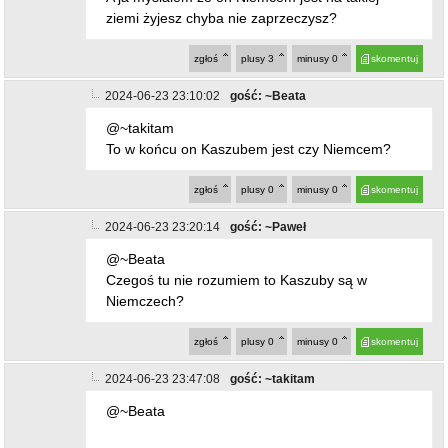
ziemi żyjesz chyba nie zaprzeczysz?
zgłoś
plusy
3
minusy
0
skomentuj
2024-06-23 23:10:02
gość: ~Beata
@~takitam
To w końcu on Kaszubem jest czy Niemcem?
zgłoś
plusy
0
minusy
0
skomentuj
2024-06-23 23:20:14
gość: ~Paweł
@~Beata
Czegoś tu nie rozumiem to Kaszuby są w
Niemczech?
zgłoś
plusy
0
minusy
0
skomentuj
2024-06-23 23:47:08
gość: ~takitam
@~Beata