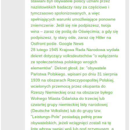
stawiani byli obywatele polscy uznani przez
nazistowskich badaczy rasy za częściowo i
tymczasowo spolonizowanych, a więc
spełniających warunki umożliwiające ponowne
zniemczenie: Jeśli się nie podpiszesz, twoja
wina – zaraz cię poślą do Oświęcimia; a gdy się
podpiszesz, ty stary ośle, zaraz cię Hitler na
Ostfront pośle. Google News
28 lutego 1945 Krajowa Rada Narodowa wydała
dekret dotyczący volksdeutschów "o wyłączeniu
ze społeczeństwa polskiego wrogich
elementów". Dekret głosił, że: "obywatele
Państwa Polskiego, wpisani po dniu 31 sierpnia
1939 na obszarach Rzeczypospolitej Polskiej,
wcielonych przemocą przez okupanta do
Rzeszy Niemieckiej oraz na obszarze byłego
Wolnego Miasta Gdańska do trzeciej lub
czwartej grupy niemieckiej listy narodowej
(Deutsche Volksliste) lub do grupy tzw.
"Leistungs-Pole” posiadają pełnię praw
obywatelskich, jeżeli wciągnięci zostali na tę
listę wbrew swojej woli lub pod przymusem, a