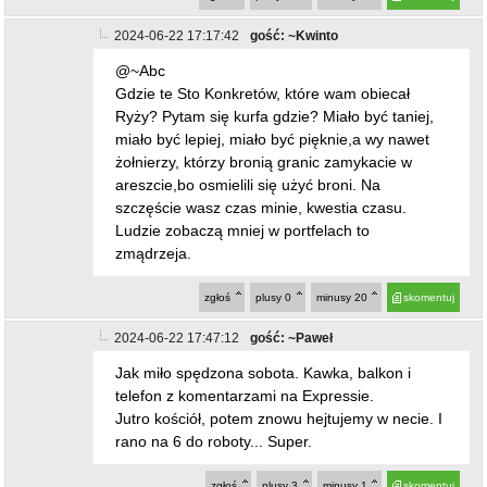
2024-06-22 17:17:42
gość: ~Kwinto
@~Abc
Gdzie te Sto Konkretów, które wam obiecał
Ryży? Pytam się kurfa gdzie? Miało być taniej,
miało być lepiej, miało być pięknie,a wy nawet
żołnierzy, którzy bronią granic zamykacie w
areszcie,bo osmielili się użyć broni. Na
szczęście wasz czas minie, kwestia czasu.
Ludzie zobaczą mniej w portfelach to
zmądrzeja.
zgłoś
plusy
0
minusy
20
skomentuj
2024-06-22 17:47:12
gość: ~Paweł
Jak miło spędzona sobota. Kawka, balkon i
telefon z komentarzami na Expressie.
Jutro kościół, potem znowu hejtujemy w necie. I
rano na 6 do roboty... Super.
zgłoś
plusy
3
minusy
1
skomentuj