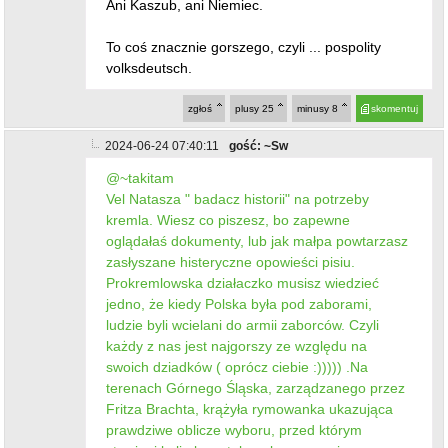
Ani Kaszub, ani Niemiec.
To coś znacznie gorszego, czyli ... pospolity
volksdeutsch.
zgłoś
plusy
25
minusy
8
skomentuj
2024-06-24 07:40:11
gość: ~Sw
@~takitam
Vel Natasza " badacz historii" na potrzeby
kremla. Wiesz co piszesz, bo zapewne
oglądałaś dokumenty, lub jak małpa powtarzasz
zasłyszane histeryczne opowieści pisiu.
Prokremlowska działaczko musisz wiedzieć
jedno, że kiedy Polska była pod zaborami,
ludzie byli wcielani do armii zaborców. Czyli
każdy z nas jest najgorszy ze względu na
swoich dziadków ( oprócz ciebie :))))) .Na
terenach Górnego Śląska, zarządzanego przez
Fritza Brachta, krążyła rymowanka ukazująca
prawdziwe oblicze wyboru, przed którym