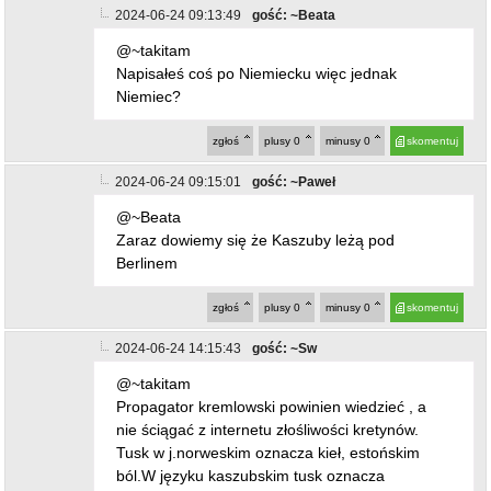
2024-06-24 09:13:49
gość: ~Beata
@~takitam
Napisałeś coś po Niemiecku więc jednak
Niemiec?
zgłoś
plusy
0
minusy
0
skomentuj
2024-06-24 09:15:01
gość: ~Paweł
@~Beata
Zaraz dowiemy się że Kaszuby leżą pod
Berlinem
zgłoś
plusy
0
minusy
0
skomentuj
2024-06-24 14:15:43
gość: ~Sw
@~takitam
Propagator kremlowski powinien wiedzieć , a
nie ściągać z internetu złośliwości kretynów.
Tusk w j.norweskim oznacza kieł, estońskim
ból.W języku kaszubskim tusk oznacza