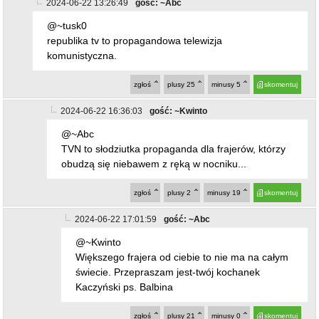
2024-06-22 13:26:49
gość: ~Abc
@~tusk0
republika tv to propagandowa telewizja
komunistyczna.
zgłoś
plusy
25
minusy
5
skomentuj
2024-06-22 16:36:03
gość: ~Kwinto
@~Abc
TVN to słodziutka propaganda dla frajerów, którzy
obudzą się niebawem z ręką w nocniku...
zgłoś
plusy
2
minusy
19
skomentuj
2024-06-22 17:01:59
gość: ~Abc
@~Kwinto
Większego frajera od ciebie to nie ma na całym
świecie. Przepraszam jest-twój kochanek
Kaczyński ps. Balbina
zgłoś
plusy
21
minusy
0
skomentuj