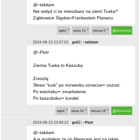
@~takitam
Nie wstyd ci że mieszkasz na ziemi Tuska?
Ząbkowice Śląskie=Frankestein Pisowcu
zgłoś
plusy
14
minusy
0
skomentuj
2024-06-23 22:07:01
gość: ~takitam
@~Piotr
Ziemia Tuska to Kaszuby.
Zresztą:
Słowo "tusk" po norwesku oznacza➖ oszust.
Po estońsku➖ zmartwienie.
Po kaszubsku➖ kundel.
zgłoś
plusy
24
minusy
19
skomentuj
2024-06-23 23:06:22
gość: ~Piotr
@~takitam
A ja myślałem że on Niemcem jest na takiej