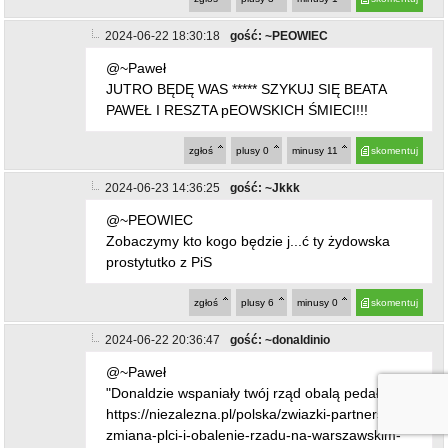
2024-06-22 18:30:18
gość: ~PEOWIEC
@~Paweł
JUTRO BĘDĘ WAS ***** SZYKUJ SIĘ BEATA
PAWEŁ I RESZTA pEOWSKICH ŚMIECI!!!
zgłoś
plusy
0
minusy
11
skomentuj
2024-06-23 14:36:25
gość: ~Jkkk
@~PEOWIEC
Zobaczymy kto kogo będzie j...ć ty żydowska
prostytutko z PiS
zgłoś
plusy
6
minusy
0
skomentuj
2024-06-22 20:36:47
gość: ~donaldinio
@~Paweł
"Donaldzie wspaniały twój rząd obalą pedały"
https://niezalezna.pl/polska/zwiazki-partnerskie-
zmiana-plci-i-obalenie-rzadu-na-warszawskim-