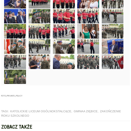
FOTO_PRIVATE_POLICY
TAGI:
KATOLICKIE LICEUM OGÓLNOKSTAŁCĄCE
,
GMINAA ZIĘBICE
,
ZAKOŃCZENIE
ROKU SZKOLNEGO
ZOBACZ TAKŻE