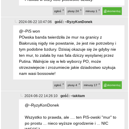
zgłoś
plusy
24
minusy
1
skomentuj
2024-06-22 10:47:06
gość: ~RyzyKonDonek
@~PiS won
POwska banda twierdziła że mur na granicy z
Białorusią nigdy nie powstanie, że jest nie potrzebny i
tym podobne bzdury. Dzisiaj okazuje się że gdyby nie
ten mur, to zalała by nas fala dziczy wysylanej przez
Putina. Walnijcie się w łeb wyborcy PO, może
otrzezwiejecie i zrozumiecie jakie dziadostwo szykuja
nam wasi bossowie!
zgłoś
plusy
4
minusy
17
skomentuj
2024-06-22 14:26:10
gość: ~takitam
@~RyzyKonDonek
Wszystko to prawda, ale .... ten PiS-owski "mur" to
po prostu ... nieco wyższe ogrodzenie i ... NIC