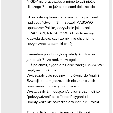
NIGDY nie pracowała, a mimo to żyli nieźle. ....
dlaczego ? ... to już sobie sami dokończcie.
Skończyła się komuna, a wraz z nią patronat
nad cygaństwem i ? .... zaczęli MASOWO
opuszczać Polskę, oczywiście jak to oni ...
DRĄC JAPĘ NA CAŁY ŚWIAT jak to im się
krzywda dzieje, czyli że nikt nie chce ich tu
utrzymywać za damski cho0j.
Pamiętam jak oburzyli się wtedy Anglicy, że ...
jak to tak ? , że rasizm i w ogóle.
Już po chwili, cyganie z Polski zaczęli MASOWO
napływać do Anglii.
Wyjeżdżały całe rodziny. ... głównie do Anglii i
Szwecji, bo tam jeszcze ich nie znano z ich
umiłowania do pracy i uczciwości.
Wystarczyły 2 miesiące i Anglicy zrozumieli jak
"pokrzywdzeni" są ci "biedni" cyganie i ....
umilkły wszelkie oskarżenia w kierunku Polski.
Teraz w Polsce zostało może z 5% ogółu