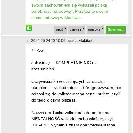
swoim zachowaniem się wykazali polską
odrębność narodową". Przekaż to swoim
zleceniodawcą w Moskwie.
zgłoś
plusy
33
minusy
2
skomentuj
2024-06-24 13:10:06
gość: ~takitam
@~Sw
Jak widzę ... KOMPLETNIE NIC nie
zrozumiałeś.
Oczywiście że w dzisiejszych czasach,
określenie _volksdeutsch_ którego używam, nie
odnosi się do volksdeutscha sensu stricte, czyli
do tego o czym piszesz.
Nazwałem Tuska volksdeutsch-em, bo ma
MENTALNOŚĆ volksdeutscha właśnie, czyli
IDEALNIE wypełnia znamiona volksdeutscha.