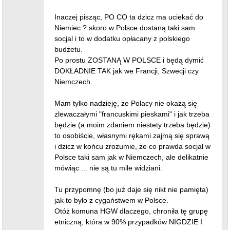
Inaczej pisząc, PO CO ta dzicz ma uciekać do
Niemiec ? skoro w Polsce dostaną taki sam
socjal i to w dodatku opłacany z polskiego
budżetu.
Po prostu ZOSTANĄ W POLSCE i będą dymić
DOKŁADNIE TAK jak we Francji, Szwecji czy
Niemczech.
Mam tylko nadzieję, że Polacy nie okażą się
zlewaczałymi "francuskimi pieskami" i jak trzeba
będzie (a moim zdaniem niestety trzeba będzie)
to osobiście, własnymi rękami zajmą się sprawą
i dzicz w końcu zrozumie, że co prawda socjal w
Polsce taki sam jak w Niemczech, ale delikatnie
mówiąc ... nie są tu mile widziani.
Tu przypomnę (bo już daje się nikt nie pamięta)
jak to było z cygaństwem w Polsce.
Otóż komuna HGW dlaczego, chroniła tę grupę
etniczną, która w 90% przypadków NIGDZIE I