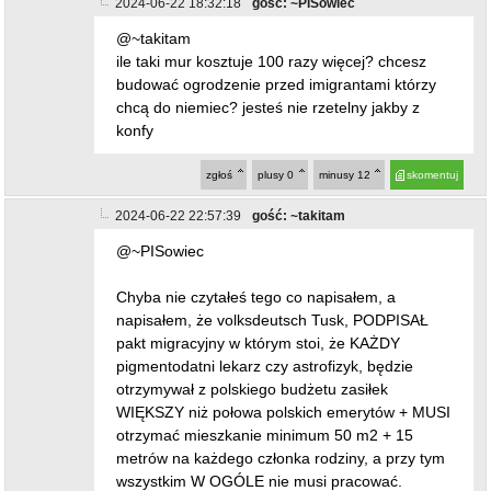
2024-06-22 18:32:18
gość: ~PISowiec
@~takitam
ile taki mur kosztuje 100 razy więcej? chcesz
budować ogrodzenie przed imigrantami którzy
chcą do niemiec? jesteś nie rzetelny jakby z
konfy
zgłoś
plusy
0
minusy
12
skomentuj
2024-06-22 22:57:39
gość: ~takitam
@~PISowiec
Chyba nie czytałeś tego co napisałem, a
napisałem, że volksdeutsch Tusk, PODPISAŁ
pakt migracyjny w którym stoi, że KAŻDY
pigmentodatni lekarz czy astrofizyk, będzie
otrzymywał z polskiego budżetu zasiłek
WIĘKSZY niż połowa polskich emerytów + MUSI
otrzymać mieszkanie minimum 50 m2 + 15
metrów na każdego członka rodziny, a przy tym
wszystkim W OGÓLE nie musi pracować.