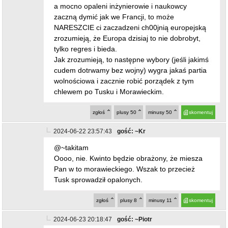
a mocno opaleni inżynierowie i naukowcy
zaczną dymić jak we Francji, to może
NARESZCIE ci zaczadzeni ch00jnią europejską
zrozumieją, że Europa dzisiaj to nie dobrobyt,
tylko regres i bieda.
Jak zrozumieją, to następne wybory (jeśli jakimś
cudem dotrwamy bez wojny) wygra jakaś partia
wolnościowa i zacznie robić porządek z tym
chlewem po Tusku i Morawieckim.
zgłoś
plusy
50
minusy
50
skomentuj
2024-06-22 23:57:43
gość: ~Kr
@~takitam
Oooo, nie. Kwinto będzie obrażony, że miesza
Pan w to morawieckiego. Wszak to przecież
Tusk sprowadził opalonych.
zgłoś
plusy
8
minusy
11
skomentuj
2024-06-23 20:18:47
gość: ~Piotr