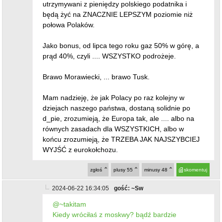
utrzymywani z pieniędzy polskiego podatnika i
będą żyć na ZNACZNIE LEPSZYM poziomie niż
połowa Polaków.
Jako bonus, od lipca tego roku gaz 50% w górę, a
prąd 40%, czyli .... WSZYSTKO podrożeje.
Brawo Morawiecki, ... brawo Tusk.
Mam nadzieję, że jak Polacy po raz kolejny w
dziejach naszego państwa, dostaną solidnie po
d_pie, zrozumieją, że Europa tak, ale .... albo na
równych zasadach dla WSZYSTKICH, albo w
końcu zrozumieją, że TRZEBA JAK NAJSZYBCIEJ
WYJŚĆ z eurokołchozu.
zgłoś
plusy
55
minusy
48
skomentuj
2024-06-22 16:34:05
gość: ~Sw
@~takitam
Kiedy wróciłaś z moskwy? bądź bardzie