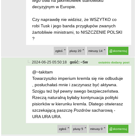
tego osła na jakimkolwiek stanowisku
decyzyjnym w Europie.
Czy naprawdę nie widzisz, że WSZYTKO co
robi Tusk i jego banda przygłupów zwanych
żartobliwie ministrami, to NISZCZENIE POLSKI
?
zgłoś
plusy
20
minusy
14
skomentuj
2024-06-25 05:50:18
gość: ~Sw
ostatnio dodany post
@~takitam
Towarzyszko imperium kremla się nie odbuduje
, posłuchałaś mnie i zaczynasz być aktywna.
Szojgu też był pewny swego bezpieczeństwa.
Rzeczą naturalną byłaby kontynuacja polityki
pisiorków w kierunku kremla. Dlatego otwierasz
szczekającą paszczę.Pozdrów sacharową -
URA URA URA.
zgłoś
plusy
5
minusy
0
skomentuj