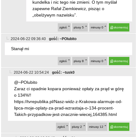
kundelka i nic tego nie zmieni. O tym myślał
zapewne Rafał Ziemkiewicz, pisząc o
„obelżywym nazwisku”.
zgłoś
plusy
5
minusy
0
skomentuj
2024-06-22 09:36:40
gość: ~POlubito
Stanął mi
zgłoś
plusy
8
minusy
0
skomentuj
2024-06-22 10:54:24
gość: ~tusk0
@~POlubito
Zaraz ci opadnie kopara ponieważ opłaty za prąd w górę
o 134%!!
https://tvrepublika.pl/Nasz-widz-z-Krakowa-alarmuje-od-
lipca-moje-oplaty-za-prad-wzrastaja-o-134-procent-
Takich-przypadkow-jest-znacznie-wiecej,164385.html
zgłoś
plusy
2
minusy
12
skomentuj