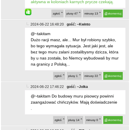
aktywna w koloniach karnych prycze czekają.
zgłoś
plusy
47
minusy
13
skomentuj
2024-06-22 16:48:20
gość: ~Kwinto
@~takitam
Dużo racji masz, ale... Mur był robiony szybko,
bo tego wymagała sytuacja. Jest jaki jest, ale
bez tego muru zalani zostalibysmy dzicza, która
by u nas została, bo Niemcy wybudowali by mur
na granicy z Polską...
zgłoś
plusy
1
minusy
22
skomentuj
2024-06-22 17:46:22
gość: ~Jolka
@~takitam Do budowy muru pisowcy powinni
zaangażować chińczyków. Mają doświadczenie
.
zgłoś
plusy
14
minusy
0
skomentuj