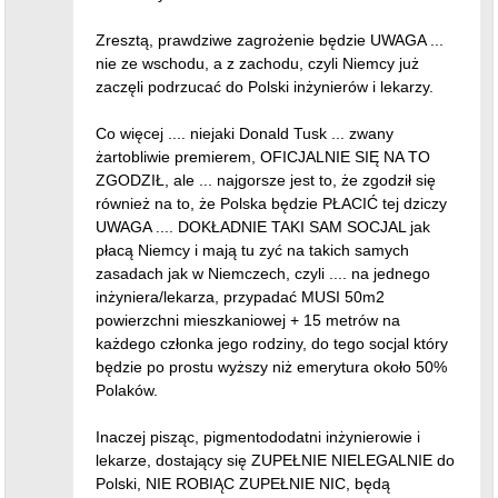
Zresztą, prawdziwe zagrożenie będzie UWAGA ...
nie ze wschodu, a z zachodu, czyli Niemcy już
zaczęli podrzucać do Polski inżynierów i lekarzy.
Co więcej .... niejaki Donald Tusk ... zwany
żartobliwie premierem, OFICJALNIE SIĘ NA TO
ZGODZIŁ, ale ... najgorsze jest to, że zgodził się
również na to, że Polska będzie PŁACIĆ tej dziczy
UWAGA .... DOKŁADNIE TAKI SAM SOCJAL jak
płacą Niemcy i mają tu zyć na takich samych
zasadach jak w Niemczech, czyli .... na jednego
inżyniera/lekarza, przypadać MUSI 50m2
powierzchni mieszkaniowej + 15 metrów na
każdego członka jego rodziny, do tego socjal który
będzie po prostu wyższy niż emerytura około 50%
Polaków.
Inaczej pisząc, pigmentododatni inżynierowie i
lekarze, dostający się ZUPEŁNIE NIELEGALNIE do
Polski, NIE ROBIĄC ZUPEŁNIE NIC, będą