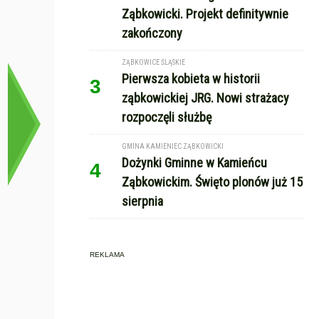
Ząbkowicki. Projekt definitywnie
zakończony
ZĄBKOWICE ŚLĄSKIE
Pierwsza kobieta w historii
3
ząbkowickiej JRG. Nowi strażacy
rozpoczęli służbę
GMINA KAMIENIEC ZĄBKOWICKI
Dożynki Gminne w Kamieńcu
4
Ząbkowickim. Święto plonów już 15
sierpnia
REKLAMA