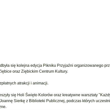
dbyła się kolejna edycja Pikniku Przyjaźni organizowanego pr
iębice
oraz
Ziębickim Centrum Kultury
.
łatnych atrakcji i animacji.
eszyły się Holi Święto Kolorów oraz kreatywne warsztaty "Każ
Joannę Sierkę
z
Biblioteki Publicznej
, podczas których uczestn
zne.