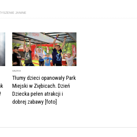
YSZENIE JANINE
GALERIA
Tłumy dzieci opanowały Park
ak
Miejski w Ziębicach. Dzień
!
Dziecka pełen atrakcji i
dobrej zabawy [foto]