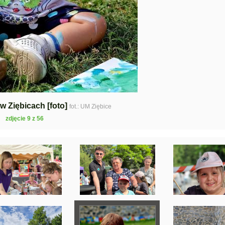
 w Ziębicach [foto]
fot.: UM Ziębice
zdjęcie 9 z 56