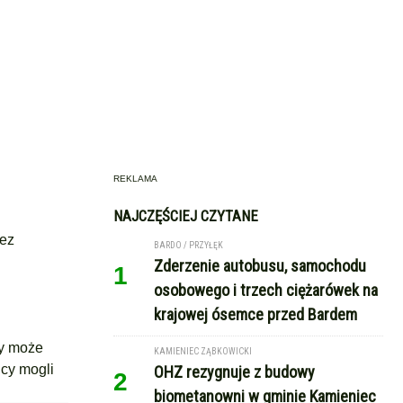
REKLAMA
NAJCZĘŚCIEJ CZYTANE
zez
BARDO / PRZYŁĘK
Zderzenie autobusu, samochodu
1
osobowego i trzech ciężarówek na
krajowej ósemce przed Bardem
dy może
KAMIENIEC ZĄBKOWICKI
icy mogli
OHZ rezygnuje z budowy
2
biometanowni w gminie Kamieniec