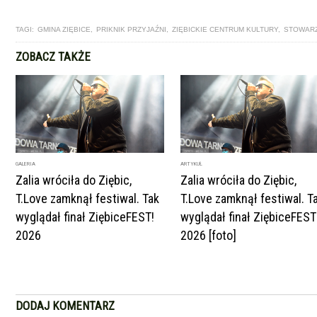
TAGI:
GMINA ZIĘBICE
,
PRIKNIK PRZYJAŹNI
,
ZIĘBICKIE CENTRUM KULTURY
,
STOWARZ
ZOBACZ TAKŻE
GALERIA
ARTYKUŁ
Zalia wróciła do Ziębic,
Zalia wróciła do Ziębic,
T.Love zamknął festiwal. Tak
T.Love zamknął festiwal. T
wyglądał finał ZiębiceFEST!
wyglądał finał ZiębiceFEST
2026
2026 [foto]
DODAJ KOMENTARZ